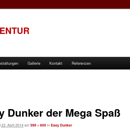
GENTUR
nstaltungen
Gallerie
Kontakt
Referenzen
y Dunker der Mega Spaß
t
22. April 2014
am
399 × 600
in
Easy Dunker