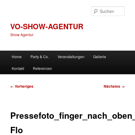
Zum
primären
Such
Inhalt
springen
VO-SHOW-AGENTUR
Show Agentur
Hauptmenü
Home
Party & Co.
Veranstaltungen
Gallerie
Kontakt
Referenzen
Bilder-
← Vorheriges
Nächstes →
Navigation
Pressefoto_finger_nach_oben
Flo