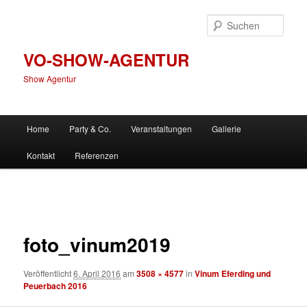
Zum
primären
Such
Inhalt
springen
VO-SHOW-AGENTUR
Show Agentur
Hauptmenü
Home
Party & Co.
Veranstaltungen
Gallerie
Kontakt
Referenzen
Bilder-
Navigation
foto_vinum2019
Veröffentlicht
6. April 2016
am
3508 × 4577
in
Vinum Eferding und
Peuerbach 2016