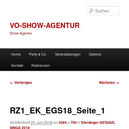
Zum
primären
Such
Inhalt
springen
VO-SHOW-AGENTUR
Show Agentur
Hauptmenü
Home
Party & Co.
Veranstaltungen
Gallerie
Kontakt
Referenzen
Bilder-
← Vorheriges
Nächstes →
Navigation
RZ1_EK_EGS18_Seite_1
Veröffentlicht
29. Juni 2018
am
2084 × 700
in
Eferdinger GSTANZL
SINGA 2018