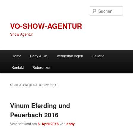
Zum
Zum
primären
sekundären
Such
Inhalt
Inhalt
springen
springen
VO-SHOW-AGENTUR
Show Agentur
Hauptmenü
Home
Party & Co.
Veranstaltungen
Gallerie
Kontakt
Referenzen
SCHLAGWORT-ARCHIV:
2016
Vinum Eferding und
Peuerbach 2016
Veröffentlicht am
6. April 2016
von
andy