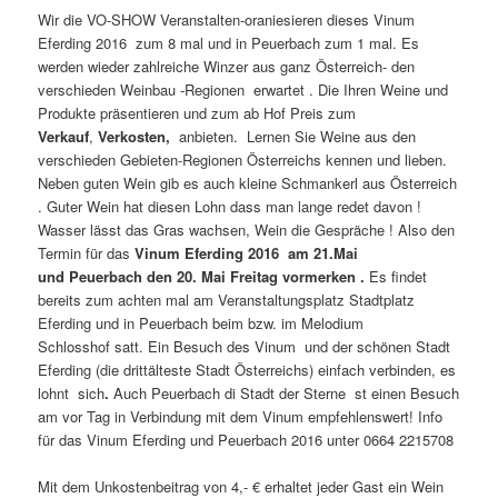
Wir die VO-SHOW Veranstalten-oraniesieren dieses Vinum
Eferding 2016 zum 8 mal und in Peuerbach zum 1 mal. Es
werden wieder zahlreiche Winzer aus ganz Österreich- den
verschieden Weinbau -Regionen erwartet . Die Ihren Weine und
Produkte präsentieren und zum ab Hof Preis zum
Verkauf
,
Verkosten,
anbieten. Lernen Sie Weine aus den
verschieden Gebieten-Regionen Österreichs kennen und lieben.
Neben guten Wein gib es auch kleine Schmankerl aus Österreich
. Guter Wein hat diesen Lohn dass man lange redet davon !
Wasser lässt das Gras wachsen, Wein die Gespräche ! Also den
Termin für das
Vinum Eferding 2016 am 21.Mai
und Peuerbach den 20. Mai Freitag vormerken .
Es findet
bereits zum achten mal am Veranstaltungsplatz Stadtplatz
Eferding und in Peuerbach beim bzw. im Melodium
Schlosshof satt.
Ein Besuch des Vinum und der schönen Stadt
Eferding (die drittälteste Stadt Österreichs) einfach verbinden, es
lohnt sich
.
Auch Peuerbach di Stadt der Sterne st einen Besuch
am vor Tag in Verbindung mit dem Vinum empfehlenswert! Info
für das Vinum Eferding und Peuerbach 2016 unter 0664 2215708
Mit dem Unkostenbeitrag von 4,- € erhaltet jeder Gast ein Wein