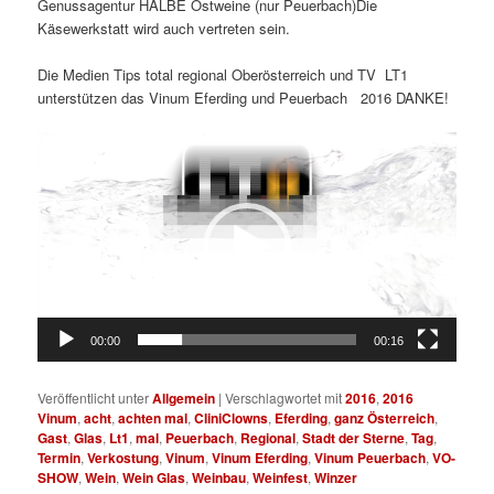
Genussagentur HALBE Ostweine (nur Peuerbach)Die
Käsewerkstatt wird auch vertreten sein.
Die Medien Tips total regional Oberösterreich und TV LT1
unterstützen das Vinum Eferding und Peuerbach 2016 DANKE!
Video-
Player
00:00
00:16
Veröffentlicht unter
Allgemein
|
Verschlagwortet mit
2016
,
2016
Vinum
,
acht
,
achten mal
,
CliniClowns
,
Eferding
,
ganz Österreich
,
Gast
,
Glas
,
Lt1
,
mal
,
Peuerbach
,
Regional
,
Stadt der Sterne
,
Tag
,
Termin
,
Verkostung
,
Vinum
,
Vinum Eferding
,
Vinum Peuerbach
,
VO-
SHOW
,
Wein
,
Wein Glas
,
Weinbau
,
Weinfest
,
Winzer