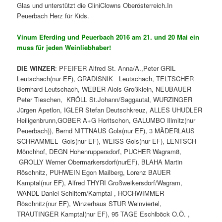
Glas und unterstützt die CliniClowns Oberösterreich.In
Peuerbach Herz für Kids.
Vinum Eferding und Peuerbach 2016 am 21. und 20 Mai ein
muss für jeden Weinliebhaber!
DIE WINZER
: PFEIFER Alfred St. Anna/A.,Peter GRIL
Leutschach(nur EF), GRADISNIK Leutschach, TELTSCHER
Bernhard Leutschach, WEBER Alois Großklein, NEUBAUER
Peter Tieschen, KRÖLL St.Johann/Saggautal, WURZINGER
Jürgen Apetlon, IGLER Stefan Deutschkreuz, ALLES UHUDLER
Heiligenbrunn,GOBER A+G Horitschon, GALUMBO Illmitz(nur
Peuerbach)), Bernd NITTNAUS Gols(nur EF), 3 MÄDERLAUS
SCHRAMMEL Gols(nur EF), WEISS Gols(nur EF), LENTSCH
Mönchhof, DEGN Hohenruppersdorf, PUCHER Wagram8,
GROLLY Werner Obermarkersdorf(nurEF), BLAHA Martin
Röschnitz, PUHWEIN Egon Mailberg, Lorenz BAUER
Kamptal(nur EF), Alfred THYRI Großweikersdorf/Wagram,
WANDL Daniel Schlitern/Kamptal , HOCHWIMMER
Röschnitz(nur EF), Winzerhaus STUR Weinviertel,
TRAUTINGER Kamptal(nur EF), 95 TAGE Eschlböck O.Ö. ,