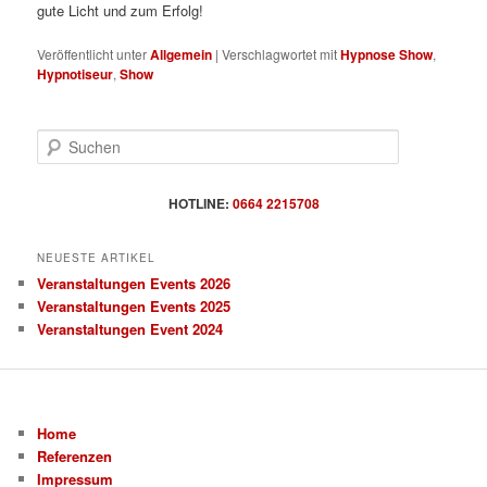
gute Licht und zum Erfolg!
Veröffentlicht unter
Allgemein
|
Verschlagwortet mit
Hypnose Show
,
Hypnotiseur
,
Show
S
u
c
h
HOTLINE:
0664 2215708
e
n
NEUESTE ARTIKEL
Veranstaltungen Events 2026
Veranstaltungen Events 2025
Veranstaltungen Event 2024
Home
Referenzen
Impressum