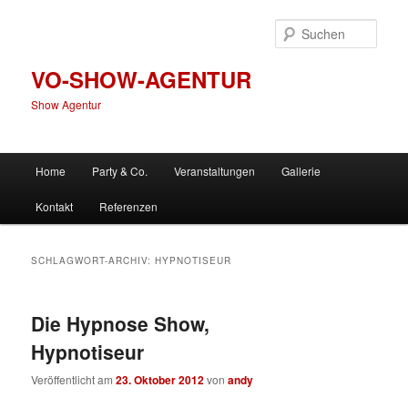
Zum
Zum
primären
sekundären
Such
Inhalt
Inhalt
springen
springen
VO-SHOW-AGENTUR
Show Agentur
Hauptmenü
Home
Party & Co.
Veranstaltungen
Gallerie
Kontakt
Referenzen
SCHLAGWORT-ARCHIV:
HYPNOTISEUR
Die Hypnose Show,
Hypnotiseur
Veröffentlicht am
23. Oktober 2012
von
andy