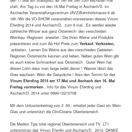
den 17.Mai am Stadtplatz ab 16h bis 24h zum sechsten mal
statt. Am Tag zu vor den 16.Mai Freitag in Aschach/D. im
Aschacher Veranstaltungszentrum (AVZ)Bahnhofstrasse 6 ab
16h !Wir die VO-SHOW veranstalten-oraniesieren dieses Vinum
Eferding 2014 und Aschach/D. zum 6 mal. Es werden wieder
zahlreiche Winzer aus ganz Österreich- den verschieden
Weinbau -Regionen erwartet . Die Ihren Weine und Produkte
präsentieren und zum Ab Hof Preis zum
Verkauf
,
Verkosten,
anbieten. Lernen Sie Weine aus den verschieden Gebieten-
Regionen Österreichs kennen und lieben. Neben guten Wein gib
es auch kleine Schmankerl aus Österreich . Guter Wein hat
diesen Lohn dass man lange redet davon ! Wasser lässt das
Gras wachsen, Wein die Gespräche ! Also den Termin für das
Vinum Eferding 2014 am 17.Mai und Aschach den 16. Mai
Freitag vormerken .
Info für das Vinum Eferding und
Aschach/D. 2014 unter 0699-12215708
Mit dem Unkostenbeitrag von 3 .50,- erhaltet jeder Gast ein Wein
Glas und unterstützt die CliniClowns Oberösterreich.
Die Medien Tips total regional Oberösterreich und TV LT1
unterstützen das Vinum Eferdin und Aschach/D. 2014. DANKE