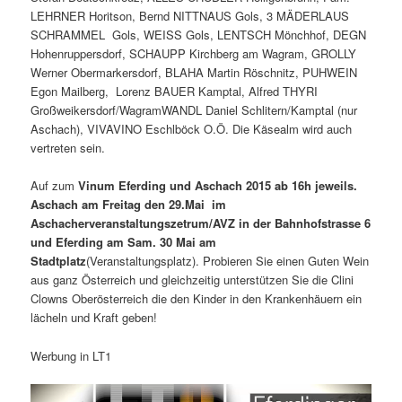
LEHRNER Horitson, Bernd NITTNAUS Gols, 3 MÄDERLAUS
SCHRAMMEL Gols, WEISS Gols, LENTSCH Mönchhof, DEGN
Hohenruppersdorf, SCHAUPP Kirchberg am Wagram, GROLLY
Werner Obermarkersdorf, BLAHA Martin Röschnitz, PUHWEIN
Egon Mailberg, Lorenz BAUER Kamptal, Alfred THYRI
Großweikersdorf/WagramWANDL Daniel Schlitern/Kamptal (nur
Aschach), VIVAVINO Eschlböck O.Ö. Die Käsealm wird auch
vertreten sein.
Auf zum
Vinum Eferding und Aschach 2015 ab 16h jeweils.
Aschach am Freitag den 29.Mai im
Aschacherveranstaltungszetrum/AVZ in der Bahnhofstrasse 6
und Eferding am Sam. 30 Mai am
Stadtplatz
(Veranstaltungsplatz). Probieren Sie einen Guten Wein
aus ganz Österreich und gleichzeitig unterstützen Sie die Clini
Clowns Oberösterreich die den Kinder in den Krankenhäuern ein
lächeln und Kraft geben!
Werbung in LT1
Video-