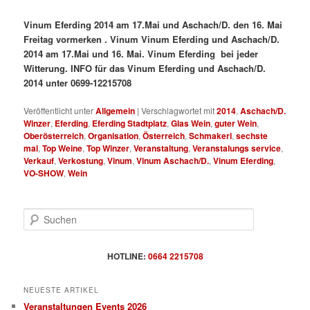
Vinum Eferding 2014 am 17.Mai und Aschach/D. den 16. Mai
Freitag vormerken . Vinum Vinum Eferding und Aschach/D.
2014 am 17.Mai und 16. Mai. Vinum Eferding bei jeder
Witterung. INFO für das Vinum Eferding und Aschach/D.
2014 unter 0699-12215708
Veröffentlicht unter
Allgemein
|
Verschlagwortet mit
2014
,
Aschach/D.
Winzer
,
Eferding
,
Eferding Stadtplatz
,
Glas Wein
,
guter Wein
,
Oberösterreich
,
Organisation
,
Österreich
,
Schmakerl
,
sechste
mal
,
Top Weine
,
Top Winzer
,
Veranstaltung
,
Veranstalungs service
,
Verkauf
,
Verkostung
,
Vinum
,
Vinum Aschach/D.
,
Vinum Eferding
,
VO-SHOW
,
Wein
S
u
c
h
HOTLINE:
0664 2215708
e
n
NEUESTE ARTIKEL
Veranstaltungen Events 2026