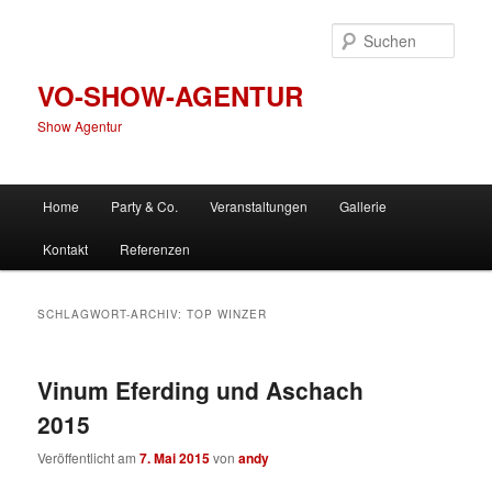
Zum
Zum
primären
sekundären
Such
Inhalt
Inhalt
springen
springen
VO-SHOW-AGENTUR
Show Agentur
Hauptmenü
Home
Party & Co.
Veranstaltungen
Gallerie
Kontakt
Referenzen
SCHLAGWORT-ARCHIV:
TOP WINZER
Vinum Eferding und Aschach
2015
Veröffentlicht am
7. Mai 2015
von
andy