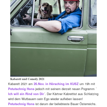
Kabarett und Comedy 2021
Kabarett 2021 am
26.Nov. in Hörsching im KUSZ
um 19h mit
Petutschnig Hons
jedoch mit seinem derzeit neuen Pogramm ´
Ich will
ein Rind von Dir
´. Der Kärtner Kabrettist aus Schlatzing
wird dem Wutbauern sein Ego wieder aufleben lassen!
Petutschnig Hons
ist darum der beliebteste Bauer Österreichs.