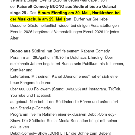
der
Kabarett Comedy BUONO aus Südtirol bis zu Gstanzl
singa 26 .
Das
Vinum Eferding am 30. Mai , Hartkirchen bei
der Musikschule am 29. Mai
s
tatt. Dürfen wir Sie liebe
Besucher-Gäste hoffentlich wieder bei einigen Veranstaltungen
Events 2026 begrüssen! Veranstaltungen Event 2026 für jedes
Alter
Buono aus Südirol
mit Dorflife seinem Kabaret Comedy
Poramm am 29.April um 19.30 im Bräuhaus Eferding. Über
dreieinhalb Jahren begeistert Buono sein Publikum als Influencer,
Komiker und
Entertainer. Mit seinem Kanal „Buonomemes“ hat er sich eine
treue Fangemeinde von
über 600.000 Followern (Stand: 04/2025) auf Instagram, TikTok,
YouTube und Facebook
aufgebaut. Nun betritt der Südtiroler die Bühne und präsentiert
sein Stand-up-Comedy-
Programm live im Rahmen einer exklusiven Debüt-Com edy-
Show. Die Südtiroler Social-Media-Sensation bringt mit seiner
exklusiven
Debüt-Comedy-Show „DORFLIFE“ die Bühne zum Beben!