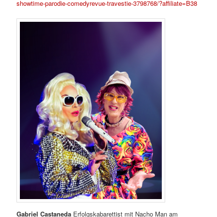
showtime-parodie-comedyrevue-travestie-3798768/?affiliate=B38
Gabriel Castaneda
Erfolgskabarettist mit Nacho Man am