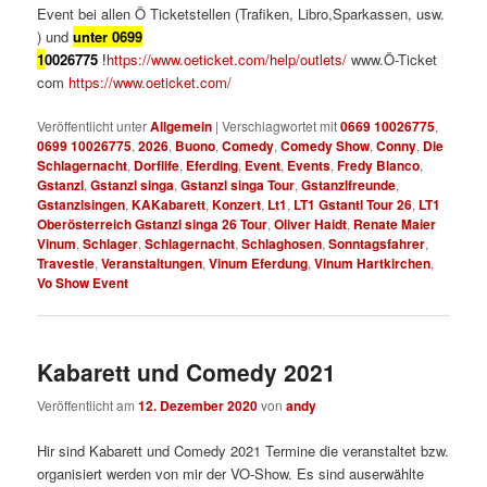
Event bei allen Ö Ticketstellen (Trafiken, Libro,Sparkassen, usw.
) und
unter
0699
1
0026775
!
https://www.oeticket.com/help/outlets/
www.Ö-Ticket
com
https://www.oeticket.com/
Veröffentlicht unter
Allgemein
|
Verschlagwortet mit
0669 10026775
,
0699 10026775
,
2026
,
Buono
,
Comedy
,
Comedy Show
,
Conny
,
Die
Schlagernacht
,
Dorflife
,
Eferding
,
Event
,
Events
,
Fredy Blanco
,
Gstanzl
,
Gstanzl singa
,
Gstanzl singa Tour
,
Gstanzlfreunde
,
Gstanzlsingen
,
KAKabarett
,
Konzert
,
Lt1
,
LT1 Gstantl Tour 26
,
LT1
Oberösterreich Gstanzl singa 26 Tour
,
Oliver Haidt
,
Renate Maier
Vinum
,
Schlager
,
Schlagernacht
,
Schlaghosen
,
Sonntagsfahrer
,
Travestie
,
Veranstaltungen
,
Vinum Eferdung
,
Vinum Hartkirchen
,
Vo Show Event
Kabarett und Comedy 2021
Veröffentlicht am
12. Dezember 2020
von
andy
Hir sind Kabarett und Comedy 2021 Termine die veranstaltet bzw.
organisiert werden von mir der VO-Show. Es sind auserwählte