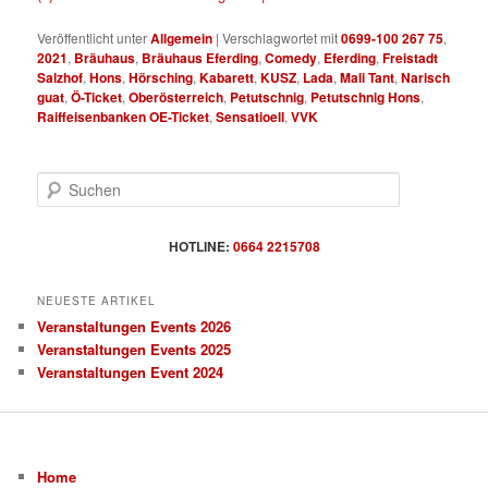
Veröffentlicht unter
Allgemein
|
Verschlagwortet mit
0699-100 267 75
,
2021
,
Bräuhaus
,
Bräuhaus Eferding
,
Comedy
,
Eferding
,
Freistadt
Salzhof
,
Hons
,
Hörsching
,
Kabarett
,
KUSZ
,
Lada
,
Mali Tant
,
Narisch
guat
,
Ö-Ticket
,
Oberösterreich
,
Petutschnig
,
Petutschnig Hons
,
Raiffeisenbanken OE-Ticket
,
Sensatioell
,
VVK
S
u
c
h
HOTLINE:
0664 2215708
e
n
NEUESTE ARTIKEL
Veranstaltungen Events 2026
Veranstaltungen Events 2025
Veranstaltungen Event 2024
Home