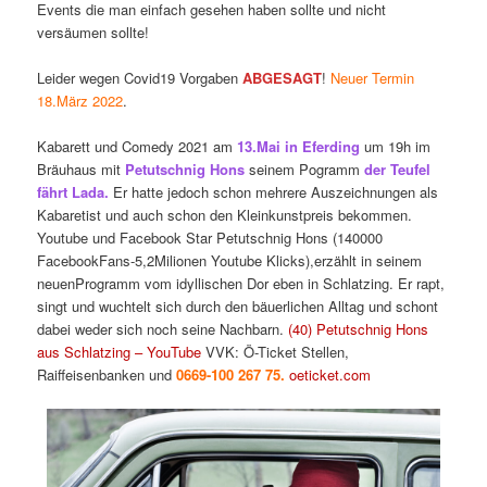
Events die man einfach gesehen haben sollte und nicht
versäumen sollte!
Leider wegen Covid19 Vorgaben
ABGESAGT
!
Neuer Termin
18.März 2022
.
Kabarett und Comedy 2021 am
13.Mai in Eferding
um 19h im
Bräuhaus mit
Petutschnig Hons
seinem Pogramm
der Teufel
fährt Lada.
Er hatte jedoch schon mehrere Auszeichnungen als
Kabaretist und auch schon den Kleinkunstpreis bekommen.
Youtube und Facebook Star Petutschnig Hons (140000
FacebookFans-5,2Milionen Youtube Klicks),erzählt in seinem
neuenProgramm vom idyllischen Dor eben in Schlatzing. Er rapt,
singt und wuchtelt sich durch den bäuerlichen Alltag und schont
dabei weder sich noch seine Nachbarn.
(40) Petutschnig Hons
aus Schlatzing – YouTube
VVK: Ö-Ticket Stellen,
Raiffeisenbanken und
0669-100 267 75.
oeticket.
com