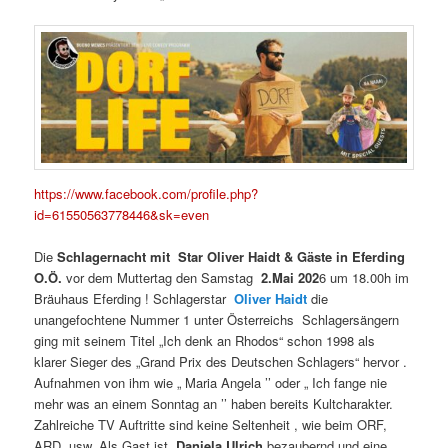
https://www.facebook.com/profile.php?
id=61550563778446&sk=even
Die
Schlagernacht mit Star Oliver Haidt & Gäste in Eferding
O.Ö.
vor dem Muttertag den Samstag
2.Mai 202
6 um 18.00h im
Bräuhaus Eferding ! Schlagerstar
Oliver Haidt
die
unangefochtene Nummer 1 unter Österreichs Schlagersängern
ging mit seinem Titel „Ich denk an Rhodos“ schon 1998 als
klarer Sieger des „Grand Prix des Deutschen Schlagers“ hervor .
Aufnahmen von ihm wie „ Maria Angela ’’ oder „ Ich fange nie
mehr was an einem Sonntag an ’’ haben bereits Kultcharakter.
Zahlreiche TV Auftritte sind keine Seltenheit , wie beim ORF,
ARD, usw. Als Gast ist
Daniela Ulrich
bezaubernd und eine