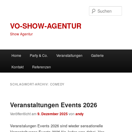
Zum
Zum
primären
sekundären
Such
Inhalt
Inhalt
springen
springen
VO-SHOW-AGENTUR
Show Agentur
Hauptmenü
Home
Party & Co.
Veranstaltungen
Gallerie
Kontakt
Referenzen
SCHLAGWORT-ARCHIV:
COMEDY
Veranstaltungen Events 2026
Veröffentlicht am
9. Dezember 2025
von
andy
Veranstalungen Events 2026 sind wieder sensationelle
Veranstaltungen Events 2026 für Jeden was dabei. Von