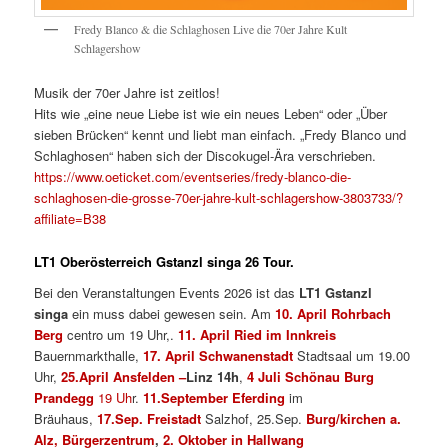
Fredy Blanco & die Schlaghosen Live die 70er Jahre Kult
Schlagershow
Musik der 70er Jahre ist zeitlos!
Hits wie „eine neue Liebe ist wie ein neues Leben“ oder „Über
sieben Brücken“ kennt und liebt man einfach. „Fredy Blanco und
Schlaghosen“ haben sich der Discokugel-Ära verschrieben.
https://www.oeticket.com/eventseries/fredy-blanco-die-
schlaghosen-die-grosse-70er-jahre-kult-schlagershow-3803733/?
affiliate=B38
LT1 Oberösterreich Gstanzl singa 26 Tour.
Bei den Veranstaltungen Events 2026 ist das
LT1 Gstanzl
singa
ein muss dabei gewesen sein. Am
10. April Rohrbach
Berg
centro um 19 Uhr,.
11. April Ried im Innkreis
Bauernmarkthalle,
17. April Schwanenstadt
Stadtsaal um 19.00
Uhr,
25.April Ansfelden –
Linz 14h
,
4 Juli Schönau Burg
Prandegg
19 Uh
r.
11.September Eferding
im
Bräuhaus,
17.Sep. Freistadt
Salzhof, 25.Sep.
Burg/kirchen a.
Alz, Bürgerzentrum
,
2. Oktober in Hallwang