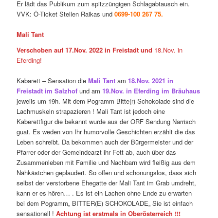
Er lädt das Publikum zum spitzzüngigen Schlagabtausch ein.
VVK: Ö-Ticket Stellen Raikas und
0699-100 267 75.
Mali Tant
Verschoben auf 17.Nov. 2022 in Freistadt und
18.Nov. in
Eferding!
Kabarett – Sensation die
Mali Tant
am
18.Nov. 2021 in
Freistadt im Salzhof
und am
19.Nov. in Eferding im Bräuhaus
jeweils um 19h. Mit dem Pogramm Bitte(r) Schokolade sind die
Lachmuskeln strapazieren ! Mali Tant ist jedoch eine
Kaberettfigur die bekannt wurde aus der ORF Sendung Narrisch
guat. Es weden von Ihr humorvolle Geschichten erzählt die das
Leben schreibt. Da bekommen auch der Bürgermeister und der
Pfarrer oder der Gemeindearzt ihr Fett ab, auch über das
Zusammenleben mit Familie und Nachbarn wird fleißig aus dem
Nähkästchen geplaudert. So offen und schonungslos, dass sich
selbst der verstorbene Ehegatte der Mali Tant im Grab umdreht,
kann er es hören… . Es ist ein Lachen ohne Ende zu erwarten
bei dem Pogramm„ BITTER(E) SCHOKOLADE„ Sie ist einfach
sensationell !
Achtung ist erstmals in Oberösterreich
!!!