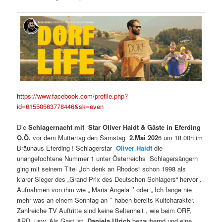
https://www.facebook.com/profile.php?
id=61550563778446&sk=even
Die
Schlagernacht mit Star Oliver Haidt & Gäste in Eferding
O.Ö.
vor dem Muttertag den Samstag
2.Mai 202
6 um 18.00h im
Bräuhaus Eferding ! Schlagerstar
Oliver Haidt
die
unangefochtene Nummer 1 unter Österreichs Schlagersängern
ging mit seinem Titel „Ich denk an Rhodos“ schon 1998 als
klarer Sieger des „Grand Prix des Deutschen Schlagers“ hervor .
Aufnahmen von ihm wie „ Maria Angela ’’ oder „ Ich fange nie
mehr was an einem Sonntag an ’’ haben bereits Kultcharakter.
Zahlreiche TV Auftritte sind keine Seltenheit , wie beim ORF,
ARD, usw. Als Gast ist
Daniela Ulrich
bezaubernd und eine