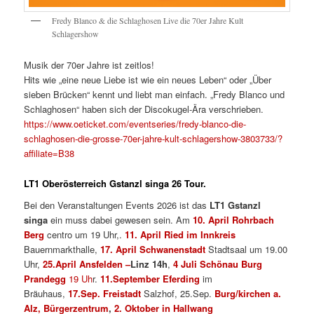
Fredy Blanco & die Schlaghosen Live die 70er Jahre Kult
Schlagershow
Musik der 70er Jahre ist zeitlos!
Hits wie „eine neue Liebe ist wie ein neues Leben“ oder „Über
sieben Brücken“ kennt und liebt man einfach. „Fredy Blanco und
Schlaghosen“ haben sich der Discokugel-Ära verschrieben.
https://www.oeticket.com/eventseries/fredy-blanco-die-
schlaghosen-die-grosse-70er-jahre-kult-schlagershow-3803733/?
affiliate=B38
LT1 Oberösterreich Gstanzl singa 26 Tour.
Bei den Veranstaltungen Events 2026 ist das
LT1 Gstanzl
singa
ein muss dabei gewesen sein. Am
10. April Rohrbach
Berg
centro um 19 Uhr,.
11. April Ried im Innkreis
Bauernmarkthalle,
17. April Schwanenstadt
Stadtsaal um 19.00
Uhr,
25.April Ansfelden –
Linz 14h
,
4 Juli Schönau Burg
Prandegg
19 Uh
r.
11.September Eferding
im
Bräuhaus,
17.Sep. Freistadt
Salzhof, 25.Sep.
Burg/kirchen a.
Alz, Bürgerzentrum
,
2. Oktober in Hallwang