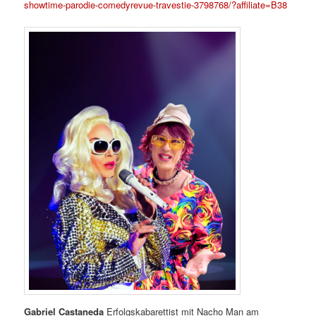
showtime-parodie-comedyrevue-travestie-3798768/?affiliate=B38
Gabriel Castaneda
Erfolgskabarettist mit Nacho Man am