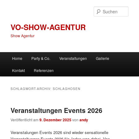
Zum
Zum
primären
sekundären
Such
Inhalt
Inhalt
springen
springen
VO-SHOW-AGENTUR
Show Agentur
Hauptmenü
Home
Party & Co.
Veranstaltungen
Gallerie
Kontakt
Referenzen
SCHLAGWORT-ARCHIV:
SCHLAGHOSEN
Veranstaltungen Events 2026
Veröffentlicht am
9. Dezember 2025
von
andy
Veranstalungen Events 2026 sind wieder sensationelle
Veranstaltungen Events 2026 für Jeden was dabei. Von