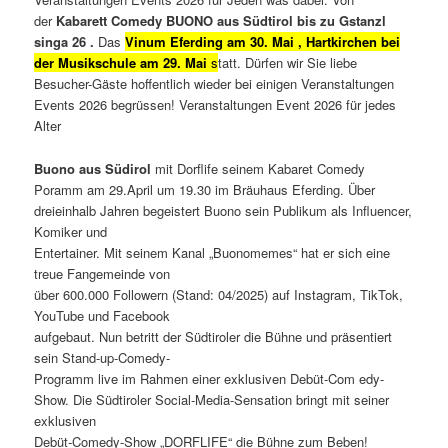
der
Kabarett Comedy BUONO aus Südtirol bis zu Gstanzl
singa 26 .
Das
Vinum Eferding am 30. Mai , Hartkirchen bei
der Musikschule am 29. Mai
s
tatt. Dürfen wir Sie liebe
Besucher-Gäste hoffentlich wieder bei einigen Veranstaltungen
Events 2026 begrüssen! Veranstaltungen Event 2026 für jedes
Alter
Buono aus Südirol
mit Dorflife seinem Kabaret Comedy
Poramm am 29.April um 19.30 im Bräuhaus Eferding. Über
dreieinhalb Jahren begeistert Buono sein Publikum als Influencer,
Komiker und
Entertainer. Mit seinem Kanal „Buonomemes“ hat er sich eine
treue Fangemeinde von
über 600.000 Followern (Stand: 04/2025) auf Instagram, TikTok,
YouTube und Facebook
aufgebaut. Nun betritt der Südtiroler die Bühne und präsentiert
sein Stand-up-Comedy-
Programm live im Rahmen einer exklusiven Debüt-Com edy-
Show. Die Südtiroler Social-Media-Sensation bringt mit seiner
exklusiven
Debüt-Comedy-Show „DORFLIFE“ die Bühne zum Beben!