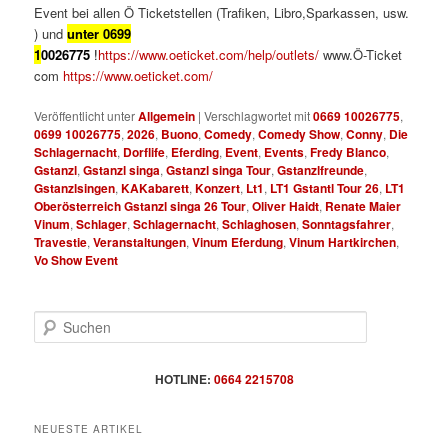
Event bei allen Ö Ticketstellen (Trafiken, Libro,Sparkassen, usw.
) und
unter
0699
1
0026775
!
https://www.oeticket.com/help/outlets/
www.Ö-Ticket
com
https://www.oeticket.com/
Veröffentlicht unter
Allgemein
|
Verschlagwortet mit
0669 10026775
,
0699 10026775
,
2026
,
Buono
,
Comedy
,
Comedy Show
,
Conny
,
Die
Schlagernacht
,
Dorflife
,
Eferding
,
Event
,
Events
,
Fredy Blanco
,
Gstanzl
,
Gstanzl singa
,
Gstanzl singa Tour
,
Gstanzlfreunde
,
Gstanzlsingen
,
KAKabarett
,
Konzert
,
Lt1
,
LT1 Gstantl Tour 26
,
LT1
Oberösterreich Gstanzl singa 26 Tour
,
Oliver Haidt
,
Renate Maier
Vinum
,
Schlager
,
Schlagernacht
,
Schlaghosen
,
Sonntagsfahrer
,
Travestie
,
Veranstaltungen
,
Vinum Eferdung
,
Vinum Hartkirchen
,
Vo Show Event
S
u
c
h
HOTLINE:
0664 2215708
e
n
NEUESTE ARTIKEL