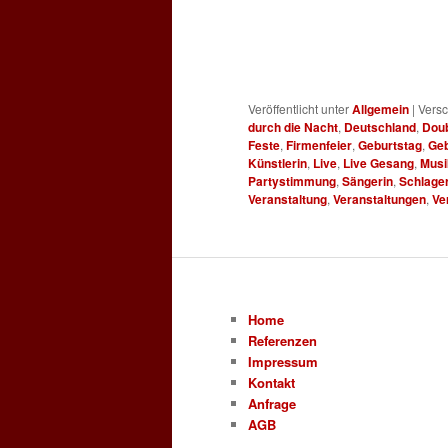
Veröffentlicht unter
Allgemein
|
Versc
durch die Nacht
,
Deutschland
,
Dou
Feste
,
Firmenfeier
,
Geburtstag
,
Geb
Künstlerin
,
Live
,
Live Gesang
,
Musi
Partystimmung
,
Sängerin
,
Schlage
Veranstaltung
,
Veranstaltungen
,
Ve
Home
Referenzen
Impressum
Kontakt
Anfrage
AGB