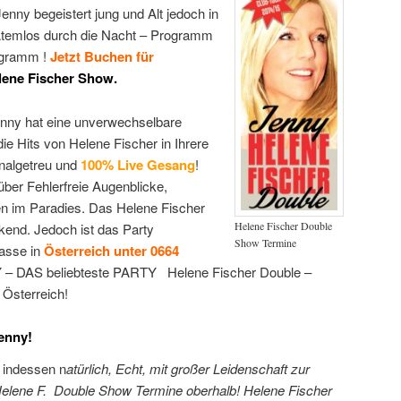
nny begeistert jung und Alt jedoch in
Atemlos durch die Nacht – Programm
ogramm !
Jetzt Buchen für
lene Fischer Show.
nny hat eine unverwechselbare
ie Hits von Helene Fischer in Ihrere
nalgetreu und
100% Live Gesang
!
ber Fehlerfreie Augenblicke,
n im Paradies. Das Helene Fischer
Helene Fischer Double
kend. Jedoch ist das Party
Show Termine
asse in
Österreich unter 0664
 DAS beliebteste PARTY Helene Fischer Double –
Österreich!
enny!
 indessen n
atürlich, Echt, mit großer Leidenschaft zur
 Helene F. Double Show Termine oberhalb! Helene Fischer