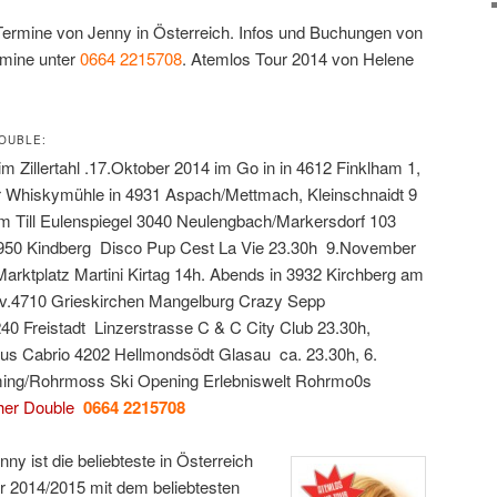
ermine von Jenny in Österreich. Infos und Buchungen von
mine unter
0664 2215708
. Atemlos Tour 2014 von Helene
e:
OUBLE:
 Zillertahl .17.Oktober 2014 im Go in in 4612 Finklham 1,
r Whiskymühle in 4931 Aspach/Mettmach, Kleinschnaidt 9
m Till Eulenspiegel 3040 Neulengbach/Markersdorf 103
8950 Kindberg Disco Pup Cest La Vie 23.30h 9.November
Marktplatz Martini Kirtag 14h. Abends in 3932 Kirchberg am
ov.4710 Grieskirchen Mangelburg Crazy Sepp
0 Freistadt Linzerstrasse C & C City Club 23.30h,
s Cabrio 4202 Hellmondsödt Glasau ca. 23.30h, 6.
ing/Rohrmoss Ski Opening Erlebniswelt Rohrmo0s
her Double
0664 2215708
y ist die beliebteste in Österreich
r 2014/2015 mit dem beliebtesten