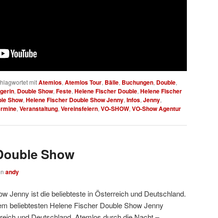
hlagwortet mit
Atemlos
,
Atemlos Tour
,
Bälle
,
Buchungen
,
Double
,
gerin
,
Double Show
,
Feste
,
Helene Fischer Double
,
Helene Fischer
ble Show
,
Helene Fischer Double Show Jenny
,
Infos
,
Jenny
,
ermine
,
Veranstaltung
,
Vereinsfeiern
,
VO-SHOW
,
VO-Show Agentur
 Double Show
on
andy
w Jenny ist die beliebteste in Österreich und Deutschland.
em beliebtesten Helene Fischer Double Show Jenny
erreich und Deutschland. Atemlos durch die Nacht –