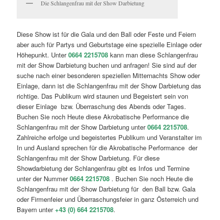
Die Schlangenfrau mit der Show Darbietung
Diese Show ist für die Gala und den Ball oder Feste und Feiern
aber auch für Partys und Geburtstage eine spezielle Einlage oder
Höhepunkt. Unter
0664 2215708
kann man diese Schlangenfrau
mit der Show Darbietung buchen und anfragen! Sie sind auf der
suche nach einer besonderen speziellen Mitternachts Show oder
Einlage, dann ist die Schlangenfrau mit der Show Darbietung das
richtige. Das Publikum wird staunen und Begeistert sein von
dieser Einlage bzw. Überraschung des Abends oder Tages.
Buchen Sie noch Heute diese Akrobatische Performance die
Schlangenfrau mit der Show Darbietung unter
0664 2215708
.
Zahlreiche erfolge und begeistertes Publikum und Veranstalter im
In und Ausland sprechen für die Akrobatische Performance der
Schlangenfrau mit der Show Darbietung. Für diese
Showdarbietung der Schlangenfrau gibt es Infos und Termine
unter der Nummer
0664 2215708
. Buchen Sie noch Heute die
Schlangenfrau mit der Show Darbietung für den Ball bzw. Gala
oder Firmenfeier und Überraschungsfeier in ganz Österreich und
Bayern unter
+43 (0) 664 2215708
.
Die Schlangenfrau mit der
Show ist ein Highlight für jedes gutes Event bzw. Veranstaltung