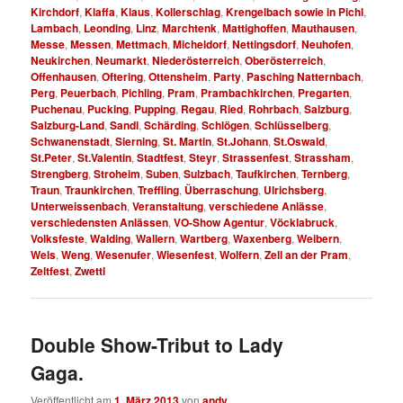
Kirchdorf
,
Klaffa
,
Klaus
,
Kollerschlag
,
Krengelbach sowie in Pichl
,
Lambach
,
Leonding
,
Linz
,
Marchtenk
,
Mattighoffen
,
Mauthausen
,
Messe
,
Messen
,
Mettmach
,
Micheldorf
,
Nettingsdorf
,
Neuhofen
,
Neukirchen
,
Neumarkt
,
Niederösterreich
,
Oberösterreich
,
Offenhausen
,
Oftering
,
Ottensheim
,
Party
,
Pasching Natternbach
,
Perg
,
Peuerbach
,
Pichling
,
Pram
,
Prambachkirchen
,
Pregarten
,
Puchenau
,
Pucking
,
Pupping
,
Regau
,
Ried
,
Rohrbach
,
Salzburg
,
Salzburg-Land
,
Sandl
,
Schärding
,
Schlögen
,
Schlüsselberg
,
Schwanenstadt
,
Sierning
,
St. Martin
,
St.Johann
,
St.Oswald
,
St.Peter
,
St.Valentin
,
Stadtfest
,
Steyr
,
Strassenfest
,
Strassham
,
Strengberg
,
Stroheim
,
Suben
,
Sulzbach
,
Taufkirchen
,
Ternberg
,
Traun
,
Traunkirchen
,
Treffling
,
Überraschung
,
Ulrichsberg
,
Unterweissenbach
,
Veranstaltung
,
verschiedene Anlässe
,
verschiedensten Anlässen
,
VO-Show Agentur
,
Vöcklabruck
,
Volksfeste
,
Walding
,
Wallern
,
Wartberg
,
Waxenberg
,
Weibern
,
Wels
,
Weng
,
Wesenufer
,
Wiesenfest
,
Wolfern
,
Zell an der Pram
,
Zeltfest
,
Zwettl
Double Show-Tribut to Lady
Gaga.
Veröffentlicht am
1. März 2013
von
andy