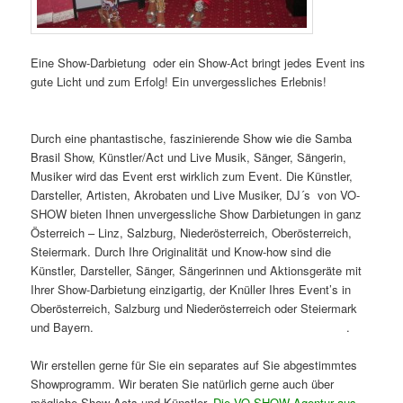
Eine Show-Darbietung oder ein Show-Act bringt jedes Event ins
gute Licht und zum Erfolg! Ein unvergessliches Erlebnis!
Brasil
Samba Show, Samba Girls. Oberösterreich.
Durch eine phantastische, faszinierende Show wie die Samba
Brasil Show, Künstler/Act und Live Musik, Sänger, Sängerin,
Musiker wird das Event erst wirklich zum Event. Die Künstler,
Darsteller, Artisten, Akrobaten und Live Musiker, DJ´s von VO-
SHOW bieten Ihnen unvergessliche Show Darbietungen in ganz
Österreich – Linz, Salzburg, Niederösterreich, Oberösterreich,
Steiermark. Durch Ihre Originalität und Know-how sind die
Künstler, Darsteller, Sänger, Sängerinnen und Aktionsgeräte mit
Ihrer Show-Darbietung einzigartig, der Knüller Ihres Event’s in
Oberösterreich, Salzburg und Niederösterreich oder Steiermark
und Bayern.
Brasil Samba Show in Linz. Brasil Samba Show
.
Wir erstellen gerne für Sie ein separates auf Sie abgestimmtes
Showprogramm. Wir beraten Sie natürlich gerne auch über
mögliche Show-Acts und Künstler.
Die VO-SHOW Agentur aus