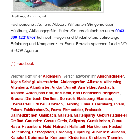
Hüpfburg, Aktionsgerät
Fachpersonal, Auf und Abbau . Wir braten Sie gerne über
Hüpfburg, Aktionsgegräte. Rufen Sie uns einfach an unter
0043
699 12215708
bei noch Fragen und Unklarheiten. Jahrelange
Erfahrung und Kompetenz im Event Bereich sprechen für die VO-
SHOW Agentur .
Hüpfbur für Fest für S für Hü
(1) Facebook
Veröffentlicht unter
Allgemein
|
Verschlagwortet mit
Abschiedsfeier
,
Aigen Schlägl
,
Aistersheim
,
Aktionsgeräte
,
Alkoven
,
Allhaming
,
Altenberg
,
Altmünster
,
Andorf
,
Anreit
,
Ansfelden
,
Aschach
,
Aspach
,
Asten
,
bad Hall
,
Bad Ischl
,
Bad Leonfelden
,
Bergheim
,
Brauna
,
Dimbach
,
Dorffest
,
Dornach
,
Ebelsberg
,
Ebensee
,
Eberstalzell
,
Edt bei Lambach
,
Eferding
,
Enns
,
Esternberg
,
Event
,
Feiern
,
Feldkirchen/D.
,
Feste
,
Firmenfeier
,
Freistadt
,
Gallneukirchen
,
Galsbach
,
Garsten
,
Gartenparty
,
Geburtstagsfeier
,
Gmünd
,
Gmunden
,
Gosau
,
Grein
,
Grillparty
,
Gunskirchen
,
Gutau
,
Haag
,
Hagenberg
,
Haid
,
Hainach
,
Hallstadt
,
Harkirchen
,
Haslach
,
Helfenberg
,
Herzogsdorf
,
Hörching
,
Hüpfburg
,
Jubilähen
,
Julbach
,
Katsdorf
,
Kefermarkt
,
Kematen
,
Kinderfest
,
Kirchberg Thenning
,