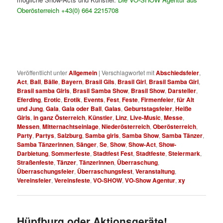
Oberösterreich +43(0) 664 2215708
Brasil Samba Show in
Salzburg. Brasil Samba Show O.Ö..
Brasil Samba Show und Samba Gils. Brasil Samba Show in
Niederösterreich. Brasil Samba Show in der Steiermark.
Veröffentlicht unter
Allgemein
|
Verschlagwortet mit
Abschiedsfeier
,
Act
,
Ball
,
Bälle
,
Bayern
,
Brasil Gils
,
Brasil Girl
,
Brasil Samba Girl
,
Brasil samba Girls
,
Brasil Samba Show
,
Brasil Show
,
Darsteller
,
Eferding
,
Erotic
,
Erotik
,
Events
,
Fest
,
Feste
,
Firmenfeier
,
für Alt
und Jung
,
Gala
,
Gala oder Ball
,
Galas
,
Geburtstagsfeier
,
Heiße
Girls
,
in ganz Österreich
,
Künstler
,
Linz
,
Live-Music
,
Messe
,
Messen
,
Mitternachtseinlage
,
Niederösterreich
,
Oberösterreich
,
Party
,
Partys
,
Salzburg
,
Samba girls
,
Samba Show
,
Samba Tänzer
,
Samba Tänzerinnen
,
Sänger
,
Se
,
Show
,
Show-Act
,
Show-
Darbietung
,
Sommerfeste
,
Stadtfest Fest
,
Stadtfeste
,
Steiermark
,
Straßenfeste
,
Tänzer
,
Tänzerinnen
,
Überraschung
,
Überraschungsfeier
,
Überraschungsfest
,
Veranstaltung
,
Vereinsfeier
,
Vereinsfeste
,
VO-SHOW
,
VO-Show Agentur
,
xy
Hüpfburg oder Aktionsgeräte!