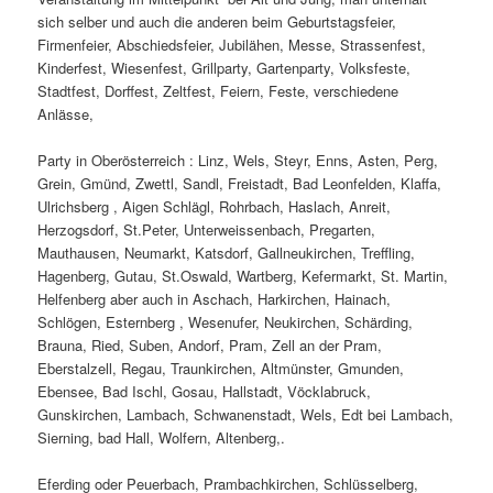
sich selber und auch die anderen beim Geburtstagsfeier,
Firmenfeier, Abschiedsfeier, Jubilähen, Messe, Strassenfest,
Kinderfest, Wiesenfest, Grillparty, Gartenparty, Volksfeste,
Stadtfest, Dorffest, Zeltfest, Feiern, Feste, verschiedene
Anlässe,
Party in Oberösterreich : Linz, Wels, Steyr, Enns, Asten, Perg,
Grein, Gmünd, Zwettl, Sandl, Freistadt, Bad Leonfelden, Klaffa,
Ulrichsberg , Aigen Schlägl, Rohrbach, Haslach, Anreit,
Herzogsdorf, St.Peter, Unterweissenbach, Pregarten,
Mauthausen, Neumarkt, Katsdorf, Gallneukirchen, Treffling,
Hagenberg, Gutau, St.Oswald, Wartberg, Kefermarkt, St. Martin,
Helfenberg aber auch in Aschach, Harkirchen, Hainach,
Schlögen, Esternberg , Wesenufer, Neukirchen, Schärding,
Brauna, Ried, Suben, Andorf, Pram, Zell an der Pram,
Eberstalzell, Regau, Traunkirchen, Altmünster, Gmunden,
Ebensee, Bad Ischl, Gosau, Hallstadt, Vöcklabruck,
Gunskirchen, Lambach, Schwanenstadt, Wels, Edt bei Lambach,
Sierning, bad Hall, Wolfern, Altenberg,.
Eferding oder Peuerbach, Prambachkirchen, Schlüsselberg,