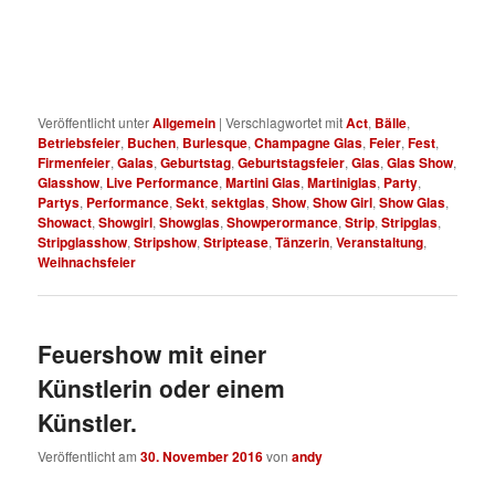
Veröffentlicht unter
Allgemein
|
Verschlagwortet mit
Act
,
Bälle
,
Betriebsfeier
,
Buchen
,
Burlesque
,
Champagne Glas
,
Feier
,
Fest
,
Firmenfeier
,
Galas
,
Geburtstag
,
Geburtstagsfeier
,
Glas
,
Glas Show
,
Glasshow
,
Live Performance
,
Martini Glas
,
Martiniglas
,
Party
,
Partys
,
Performance
,
Sekt
,
sektglas
,
Show
,
Show Girl
,
Show Glas
,
Showact
,
Showgirl
,
Showglas
,
Showperormance
,
Strip
,
Stripglas
,
Stripglasshow
,
Stripshow
,
Striptease
,
Tänzerin
,
Veranstaltung
,
Weihnachsfeier
Feuershow mit einer
Künstlerin oder einem
Künstler.
Veröffentlicht am
30. November 2016
von
andy