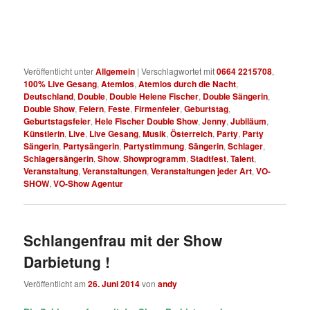
Veröffentlicht unter
Allgemein
|
Verschlagwortet mit
0664 2215708
,
100% Live Gesang
,
Atemlos
,
Atemlos durch die Nacht
,
Deutschland
,
Double
,
Double Helene Fischer
,
Double Sängerin
,
Double Show
,
Feiern
,
Feste
,
Firmenfeier
,
Geburtstag
,
Geburtstagsfeier
,
Hele Fischer Double Show
,
Jenny
,
Jubiläum
,
Künstlerin
,
Live
,
Live Gesang
,
Musik
,
Österreich
,
Party
,
Party
Sängerin
,
Partysängerin
,
Partystimmung
,
Sängerin
,
Schlager
,
Schlagersängerin
,
Show
,
Showprogramm
,
Stadtfest
,
Talent
,
Veranstaltung
,
Veranstaltungen
,
Veranstaltungen jeder Art
,
VO-
SHOW
,
VO-Show Agentur
Schlangenfrau mit der Show
Darbietung !
Veröffentlicht am
26. Juni 2014
von
andy