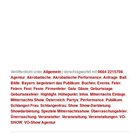
in ganz Österreich und Bayern. Buchen Sie die Schlangenfrau
mit der Show unter 0664 2215708! Diese Schlangenfrau mit der
ist eine Akrobatische Performance die das Herz des Publikum
bzw. Gäste höher schlagen lässt. Noch Heute die
Showdarbietung der Schlangen Frau buchen unter 0664 2215708
! Die Schlangenfrau mit der noch Heute buchen. Akrobatische
Performance mit der Schlangen Frau erleben .
Veröffentlicht unter
Allgemein
|
Verschlagwortet mit
0664 2215708
,
Agentur
,
Akrobatische
,
Akrobatische Performance
,
Anfrage
,
Ball
,
Bälle
,
Bayern
,
begeistert das Publikum
,
Buchen
,
Events
,
Feier
,
Feiern
,
Fest
,
Feste
,
Firmenfeier
,
Gala
,
Gäste
,
Geburtstage
,
Geburtstasfeier
,
Highlight
,
Höhepunkt
,
Infos
,
Mitternachs Einlage
,
Mitternachts Show
,
Österreich
,
Partys
,
Performance
,
Publikum
,
Schlangen Frau
,
Schlangenfrau
,
Show
,
Show-Darbietung
,
Showdarbietung
,
Speziele Mitternachtsshow
,
Überraschungsfeier
,
Ünerraschung
,
Veranstalter
,
Veranstaltung
,
Veranstaltungen
,
VO-
SHOW
,
VO-Show Agentur