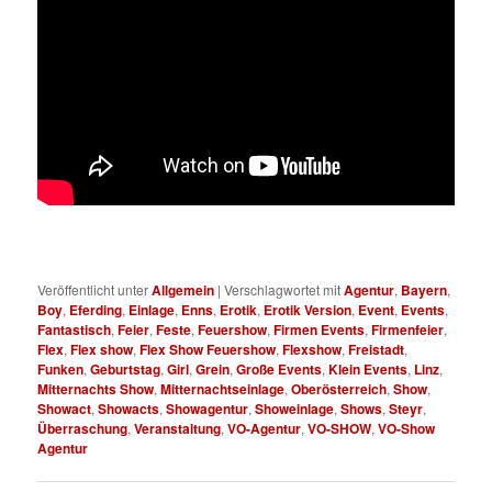
Veröffentlicht unter
Allgemein
|
Verschlagwortet mit
Agentur
,
Bayern
,
Boy
,
Eferding
,
Einlage
,
Enns
,
Erotik
,
Erotik Version
,
Event
,
Events
,
Fantastisch
,
Feier
,
Feste
,
Feuershow
,
Firmen Events
,
Firmenfeier
,
Flex
,
Flex show
,
Flex Show Feuershow
,
Flexshow
,
Freistadt
,
Funken
,
Geburtstag
,
Girl
,
Grein
,
Große Events
,
Klein Events
,
Linz
,
Mitternachts Show
,
Mitternachtseinlage
,
Oberösterreich
,
Show
,
Showact
,
Showacts
,
Showagentur
,
Showeinlage
,
Shows
,
Steyr
,
Überraschung
,
Veranstaltung
,
VO-Agentur
,
VO-SHOW
,
VO-Show
Agentur