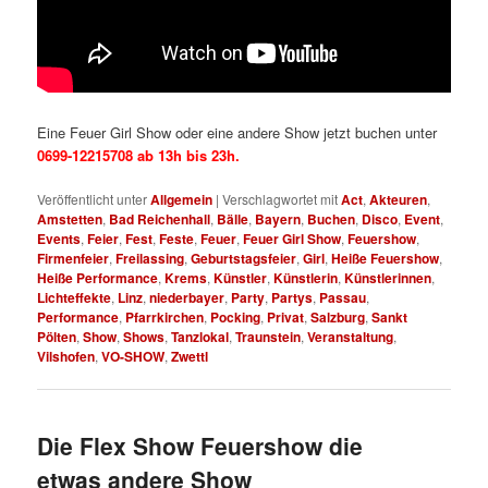
Eine Feuer Girl Show oder eine andere Show jetzt buchen unter
0699-12215708 ab 13h bis 23h.
Veröffentlicht unter
Allgemein
|
Verschlagwortet mit
Act
,
Akteuren
,
Amstetten
,
Bad Reichenhall
,
Bälle
,
Bayern
,
Buchen
,
Disco
,
Event
,
Events
,
Feier
,
Fest
,
Feste
,
Feuer
,
Feuer Girl Show
,
Feuershow
,
Firmenfeier
,
Freilassing
,
Geburtstagsfeier
,
Girl
,
Heiße Feuershow
,
Heiße Performance
,
Krems
,
Künstler
,
Künstlerin
,
Künstlerinnen
,
Lichteffekte
,
Linz
,
niederbayer
,
Party
,
Partys
,
Passau
,
Performance
,
Pfarrkirchen
,
Pocking
,
Privat
,
Salzburg
,
Sankt
Pölten
,
Show
,
Shows
,
Tanzlokal
,
Traunstein
,
Veranstaltung
,
Vilshofen
,
VO-SHOW
,
Zwettl
Die Flex Show Feuershow die
etwas andere Show