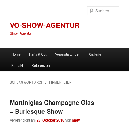
Zum
Zum
primären
sekundären
Such
Inhalt
Inhalt
springen
springen
VO-SHOW-AGENTUR
Show Agentur
Hauptmenü
Home
Party & Co.
Veranstaltungen
Gallerie
Kontakt
Referenzen
SCHLAGWORT-ARCHIV:
FIRMENFEIER
Martiniglas Champagne Glas
– Burlesque Show
Veröffentlicht am
23. Oktober 2018
von
andy