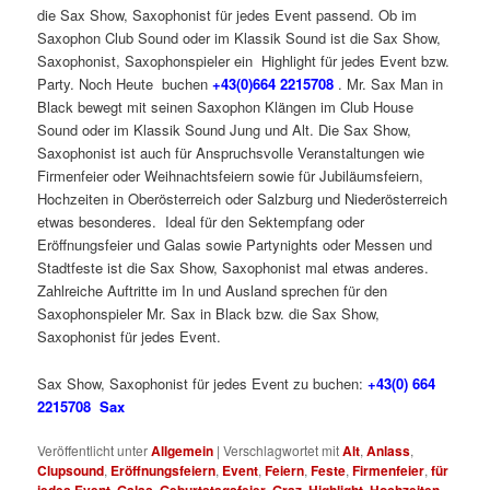
die Sax Show, Saxophonist für jedes Event passend. Ob im
Saxophon Club Sound oder im Klassik Sound ist die Sax Show,
Saxophonist, Saxophonspieler ein Highlight für jedes Event bzw.
Party. Noch Heute buchen
+43(0)664 2215708
. Mr. Sax Man in
Black bewegt mit seinen Saxophon Klängen im Club House
Sound oder im Klassik Sound Jung und Alt. Die Sax Show,
Saxophonist ist auch für Anspruchsvolle Veranstaltungen wie
Firmenfeier oder Weihnachtsfeiern sowie für Jubiläumsfeiern,
Hochzeiten in Oberösterreich oder Salzburg und Niederösterreich
etwas besonderes. Ideal für den Sektempfang oder
Eröffnungsfeier und Galas sowie Partynights oder Messen und
Stadtfeste ist die Sax Show, Saxophonist mal etwas anderes.
Zahlreiche Auftritte im In und Ausland sprechen für den
Saxophonspieler Mr. Sax in Black bzw. die Sax Show,
Saxophonist für jedes Event.
Sax Show, Saxophonist für jedes Event zu buchen:
+43(0) 664
2215708 Sax
Veröffentlicht unter
Allgemein
|
Verschlagwortet mit
Alt
,
Anlass
,
Clupsound
,
Eröffnungsfeiern
,
Event
,
Feiern
,
Feste
,
Firmenfeier
,
für
jedes Event
,
Galas
,
Geburtstagsfeier
,
Graz
,
Highlight
,
Hochzeiten
,