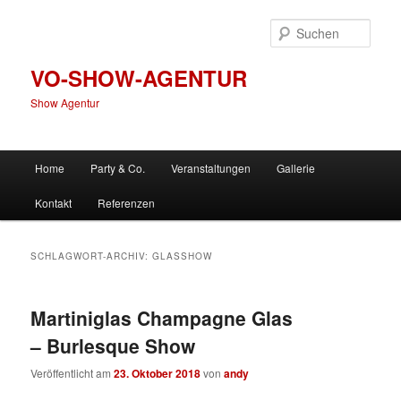
Zum
Zum
primären
sekundären
Such
Inhalt
Inhalt
springen
springen
VO-SHOW-AGENTUR
Show Agentur
Hauptmenü
Home
Party & Co.
Veranstaltungen
Gallerie
Kontakt
Referenzen
SCHLAGWORT-ARCHIV:
GLASSHOW
Martiniglas Champagne Glas
– Burlesque Show
Veröffentlicht am
23. Oktober 2018
von
andy