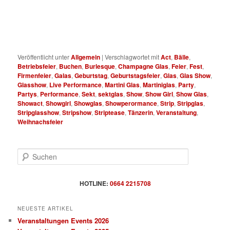
Veröffentlicht unter
Allgemein
|
Verschlagwortet mit
Act
,
Bälle
,
Betriebsfeier
,
Buchen
,
Burlesque
,
Champagne Glas
,
Feier
,
Fest
,
Firmenfeier
,
Galas
,
Geburtstag
,
Geburtstagsfeier
,
Glas
,
Glas Show
,
Glasshow
,
Live Performance
,
Martini Glas
,
Martiniglas
,
Party
,
Partys
,
Performance
,
Sekt
,
sektglas
,
Show
,
Show Girl
,
Show Glas
,
Showact
,
Showgirl
,
Showglas
,
Showperormance
,
Strip
,
Stripglas
,
Stripglasshow
,
Stripshow
,
Striptease
,
Tänzerin
,
Veranstaltung
,
Weihnachsfeier
S
u
c
h
HOTLINE:
0664 2215708
e
n
NEUESTE ARTIKEL
Veranstaltungen Events 2026