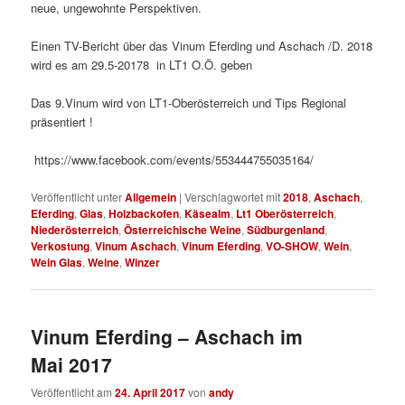
neue, ungewohnte Perspektiven.
Einen TV-Bericht über das Vinum Eferding und Aschach /D. 2018
wird es am 29.5-20178 in LT1 O.Ö. geben
Das 9.Vinum wird von LT1-Oberösterreich und Tips Regional
präsentiert !
https://www.facebook.com/events/553444755035164/
Veröffentlicht unter
Allgemein
|
Verschlagwortet mit
2018
,
Aschach
,
Eferding
,
Glas
,
Holzbackofen
,
Käsealm
,
Lt1 Oberösterreich
,
Niederösterreich
,
Österreichische Weine
,
Südburgenland
,
Verkostung
,
Vinum Aschach
,
Vinum Eferding
,
VO-SHOW
,
Wein
,
Wein Glas
,
Weine
,
Winzer
Vinum Eferding – Aschach im
Mai 2017
Veröffentlicht am
24. April 2017
von
andy