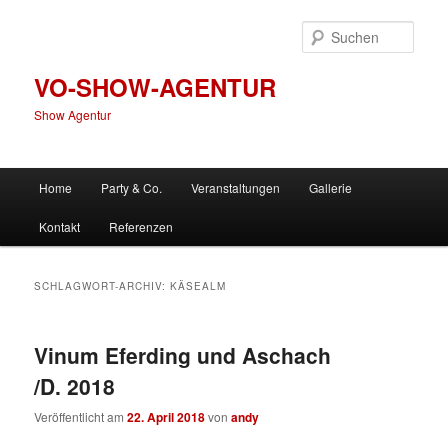
Zum
Zum
primären
sekundären
Such
Inhalt
Inhalt
springen
springen
VO-SHOW-AGENTUR
Show Agentur
Hauptmenü
Home
Party & Co.
Veranstaltungen
Gallerie
Kontakt
Referenzen
SCHLAGWORT-ARCHIV:
KÄSEALM
Vinum Eferding und Aschach
/D. 2018
Veröffentlicht am
22. April 2018
von
andy