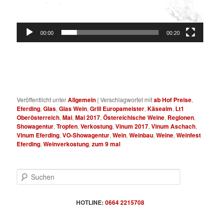
00:00
00:20
Veröffentlicht unter
Allgemein
|
Verschlagwortet mit
ab Hof Preise
,
Eferding
,
Glas
,
Glas Wein
,
Grill Europameister
,
Käsealm
,
Lt1
Oberösterreich
,
Mai
,
Mai 2017
,
Östereichische Weine
,
Regionen
,
Showagentur
,
Tropfen
,
Verkostung
,
Vinum 2017
,
Vinum Aschach
,
Vinum Eferding
,
VO-Showagentur
,
Wein
,
Weinbau
,
Weine
,
Weinfest
Eferding
,
Weinverkostung
,
zum 9 mal
S
u
c
h
HOTLINE:
0664 2215708
e