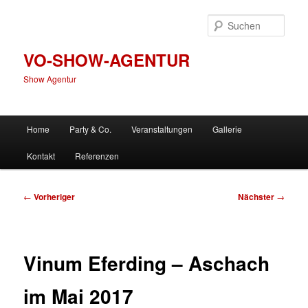
Zum
primären
Such
Inhalt
springen
VO-SHOW-AGENTUR
Show Agentur
Hauptmenü
Home
Party & Co.
Veranstaltungen
Gallerie
Kontakt
Referenzen
Beitragsnavigation
←
Vorheriger
Nächster
→
Vinum Eferding – Aschach
im Mai 2017