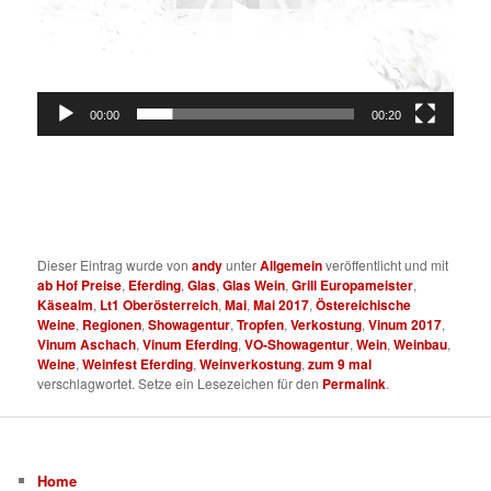
00:00
00:20
Dieser Eintrag wurde von
andy
unter
Allgemein
veröffentlicht und mit
ab Hof Preise
,
Eferding
,
Glas
,
Glas Wein
,
Grill Europameister
,
Käsealm
,
Lt1 Oberösterreich
,
Mai
,
Mai 2017
,
Östereichische
Weine
,
Regionen
,
Showagentur
,
Tropfen
,
Verkostung
,
Vinum 2017
,
Vinum Aschach
,
Vinum Eferding
,
VO-Showagentur
,
Wein
,
Weinbau
,
Weine
,
Weinfest Eferding
,
Weinverkostung
,
zum 9 mal
verschlagwortet. Setze ein Lesezeichen für den
Permalink
.
Home