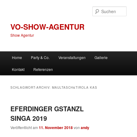
Zum
Zum
primären
sekundären
Such
Inhalt
Inhalt
springen
springen
VO-SHOW-AGENTUR
Show Agentur
Hauptmenü
Home
Party & Co.
Veranstaltungen
Gallerie
Kontakt
Referenzen
SCHLAGWORT-ARCHIV:
MAULTASCH&TIROLA KAS
EFERDINGER GSTANZL
SINGA 2019
Veröffentlicht am
11. November 2018
von
andy