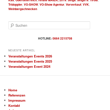
Tridoppler
,
VO-SHOW
,
VO-Show Agentur
,
Vorverkauf
,
VVK
,
Weinbergschnecken
S
u
c
h
HOTLINE:
0664 2215708
e
n
NEUESTE ARTIKEL
Veranstaltungen Events 2026
Veranstaltungen Events 2025
Veranstaltungen Event 2024
Home
Referenzen
Impressum
Kontakt