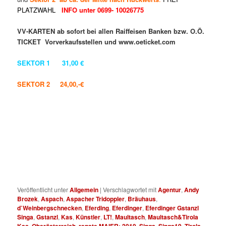
PLATZWAHL
INFO unter 0699- 10026775
VV-KARTEN ab sofort bei allen Raiffeisen Banken bzw. O.Ö.
TICKET Vorverkaufsstellen und www.oeticket.com
SEKTOR 1 31,00 €
SEKTOR 2 24,00,-€
Veröffentlicht unter
Allgemein
|
Verschlagwortet mit
Agentur
,
Andy
Brozek
,
Aspach
,
Aspacher Tridoppler
,
Bräuhaus
,
d`Weinbergschnecken
,
Eferding
,
Eferdinger
,
Eferdinger Gstanzl
Singa
,
Gstanzl
,
Kas
,
Künstler
,
LT!
,
Maultasch
,
Maultasch&Tirola
Kas
,
Oberösterreich
,
renate MAIER; 2019
,
Singa
,
Singa19
,
Tirola
,