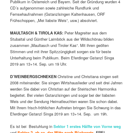
Publikum in Österreich und Bayern. Seit der Gründung wurden 4
CD´s aufgenommen sowie zahlreiche Rundfunk und
Fernsehaufnahmen (Gstanzlsingen Kaltenhausen, ORF
Frühschoppen, „Mei liabste Weis“, usw.) absolviert.
MAULTASCH & TIROLA KAS:
Peter Magreiter aus dem
Stubaital und Günther Laimböck aus der Wildschönau bilden
zusammen „Maultasch und Tiroler Kas“. Mit ihren geölten
Stimmen und mit ihrer Spitzzüngigkeit sorgen sie für beste
Unterhaltung beim Publikum. Beim Eferdinger Gstanzl Singa
2019 am 13+14. Sep. um 19 Uhr.
D´WEINBERGSCHNEKEN
Christine und Christiana singen seit
2008 miteinander. Sie singen Wirtshauslieder und seit drei Jahren
werden Sie dabei von Christian auf der Steirischen Harmonika
begleitet. Bei vielen Gstanzlsingen und sogar bei der liabsten
Weis und der Sendung Heimatleuchten waren Sie schon dabei.
Mit Ihrem frisch-fröhlichen Auftreten bringen Sie Schwung in das
Eferdinger Gstanzl Singa 2019 am 13+14. Sep. um 19h.
Es ist bei Bestuhlung in
Sektor 1 erstes Hälfte von Vorne weg
und
Sektor 2 ab ca. der Mitte nach
Rückwerts
.
FREI