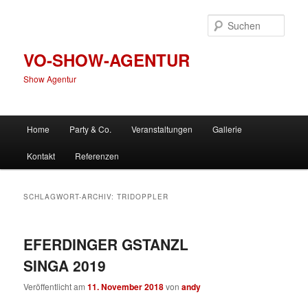
Zum
Zum
primären
sekundären
Such
Inhalt
Inhalt
springen
springen
VO-SHOW-AGENTUR
Show Agentur
Hauptmenü
Home
Party & Co.
Veranstaltungen
Gallerie
Kontakt
Referenzen
SCHLAGWORT-ARCHIV:
TRIDOPPLER
EFERDINGER GSTANZL
SINGA 2019
Veröffentlicht am
11. November 2018
von
andy