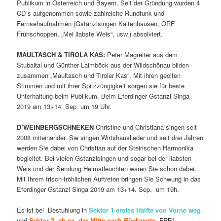
Publikum in Österreich und Bayern. Seit der Gründung wurden 4
CD´s aufgenommen sowie zahlreiche Rundfunk und
Fernsehaufnahmen (Gstanzlsingen Kaltenhausen, ORF
Frühschoppen, „Mei liabste Weis“, usw.) absolviert.
MAULTASCH & TIROLA KAS:
Peter Magreiter aus dem
Stubaital und Günther Laimböck aus der Wildschönau bilden
zusammen „Maultasch und Tiroler Kas“. Mit ihren geölten
Stimmen und mit ihrer Spitzzüngigkeit sorgen sie für beste
Unterhaltung beim Publikum. Beim Eferdinger Gstanzl Singa
2019 am 13+14. Sep. um 19 Uhr.
D´WEINBERGSCHNEKEN
Christine und Christiana singen seit
2008 miteinander. Sie singen Wirtshauslieder und seit drei Jahren
werden Sie dabei von Christian auf der Steirischen Harmonika
begleitet. Bei vielen Gstanzlsingen und sogar bei der liabsten
Weis und der Sendung Heimatleuchten waren Sie schon dabei.
Mit Ihrem frisch-fröhlichen Auftreten bringen Sie Schwung in das
Eferdinger Gstanzl Singa 2019 am 13+14. Sep. um 19h.
Es ist bei Bestuhlung in
Sektor 1 erstes Hälfte von Vorne weg
und
Sektor 2 ab ca. der Mitte nach
Rückwerts
.
FREI