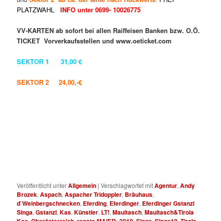
PLATZWAHL
INFO unter 0699- 10026775
VV-KARTEN ab sofort bei allen Raiffeisen Banken bzw. O.Ö.
TICKET Vorverkaufsstellen und www.oeticket.com
SEKTOR 1 31,00 €
SEKTOR 2 24,00,-€
Veröffentlicht unter
Allgemein
|
Verschlagwortet mit
Agentur
,
Andy
Brozek
,
Aspach
,
Aspacher Tridoppler
,
Bräuhaus
,
d`Weinbergschnecken
,
Eferding
,
Eferdinger
,
Eferdinger Gstanzl
Singa
,
Gstanzl
,
Kas
,
Künstler
,
LT!
,
Maultasch
,
Maultasch&Tirola
Kas
,
Oberösterreich
,
renate MAIER; 2019
,
Singa
,
Singa19
,
Tirola
,