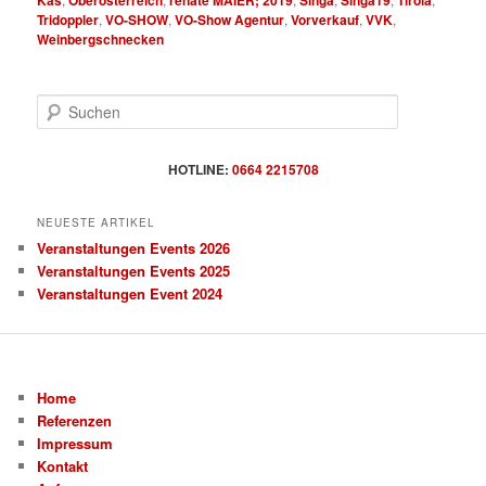
Tridoppler
,
VO-SHOW
,
VO-Show Agentur
,
Vorverkauf
,
VVK
,
Weinbergschnecken
S
u
c
h
HOTLINE:
0664 2215708
e
n
NEUESTE ARTIKEL
Veranstaltungen Events 2026
Veranstaltungen Events 2025
Veranstaltungen Event 2024
Home
Referenzen
Impressum
Kontakt