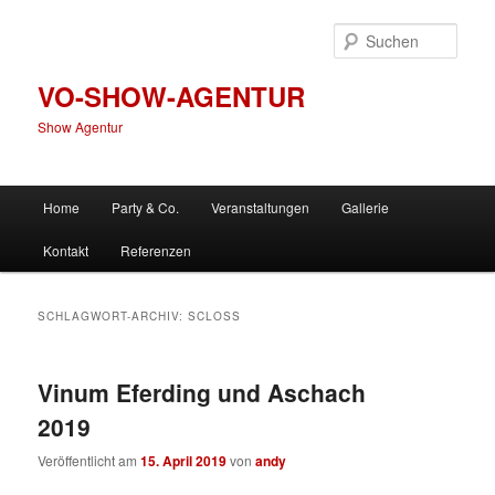
Zum
Zum
primären
sekundären
Such
Inhalt
Inhalt
springen
springen
VO-SHOW-AGENTUR
Show Agentur
Hauptmenü
Home
Party & Co.
Veranstaltungen
Gallerie
Kontakt
Referenzen
SCHLAGWORT-ARCHIV:
SCLOSS
Vinum Eferding und Aschach
2019
Veröffentlicht am
15. April 2019
von
andy