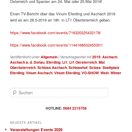
Österreich und Spanien am 24. Mai oder 25.Mai 2019!
Einen TV-Bericht über das Vinum Eferding und Aschach 2019
wird es am 28.5-2019 an 18h in LT1 Oberösterreich geben.
https://www.facebook.com/events/716320225432178/
https://www.facebook.com/events/1144168502455301/
Veröffentlicht unter
Allgemein
|
Verschlagwortet mit
2019
,
Aschach
,
Aschach a. d. Donau
,
Eferding
,
Lt1
,
Lt1 Oersterreich
,
Mai
,
Oberösterreich
,
Schloss Aschach
,
Schlosshof
,
Scloss
,
Stadtplatz
Eferding
,
Vinum Aschach
,
Vinum Eferding
,
VO-SHOW
,
Wein
,
Winter
S
u
c
h
HOTLINE:
0664 2215708
e
n
NEUESTE ARTIKEL
Veranstaltungen Events 2026