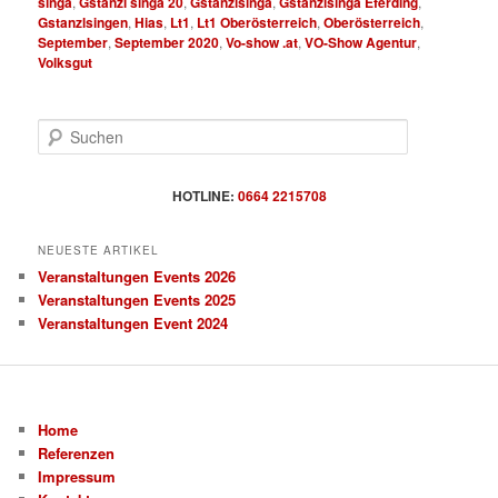
singa
,
Gstanzl singa 20
,
Gstanzlsinga
,
Gstanzlsinga Eferding
,
Gstanzlsingen
,
Hias
,
Lt1
,
Lt1 Oberösterreich
,
Oberösterreich
,
September
,
September 2020
,
Vo-show .at
,
VO-Show Agentur
,
Volksgut
S
u
c
h
HOTLINE:
0664 2215708
e
n
NEUESTE ARTIKEL
Veranstaltungen Events 2026
Veranstaltungen Events 2025
Veranstaltungen Event 2024
Home
Referenzen
Impressum