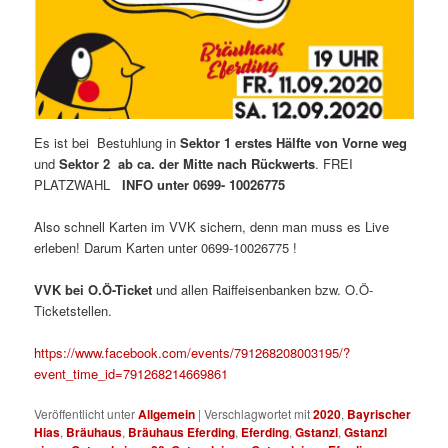
Es ist bei Bestuhlung in
Sektor 1 erstes Hälfte von Vorne weg
und
Sektor 2 ab ca. der Mitte nach
Rückwerts
. FREI
PLATZWAHL
INFO unter 0699- 10026775
Also schnell Karten im VVK sichern, denn man muss es Live
erleben! Darum Karten unter 0699-10026775 !
VVK bei O.Ö-Ticket
und allen Raiffeisenbanken bzw. O.Ö-
Ticketstellen.
https://www.facebook.com/events/791268208003195/?
event_time_id=791268214669861
Veröffentlicht unter
Allgemein
|
Verschlagwortet mit
2020
,
Bayrischer
Hias
,
Bräuhaus
,
Bräuhaus Eferding
,
Eferding
,
Gstanzl
,
Gstanzl