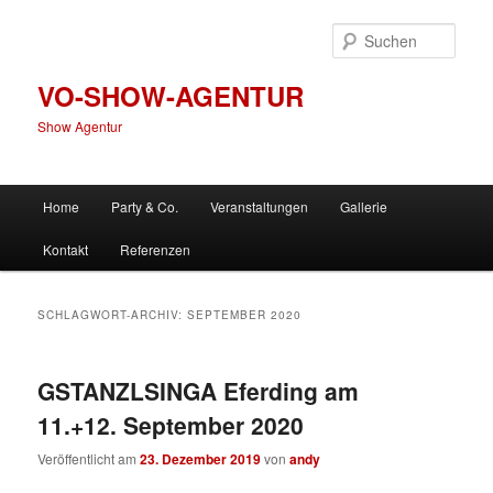
Zum
Zum
primären
sekundären
Such
Inhalt
Inhalt
springen
springen
VO-SHOW-AGENTUR
Show Agentur
Hauptmenü
Home
Party & Co.
Veranstaltungen
Gallerie
Kontakt
Referenzen
SCHLAGWORT-ARCHIV:
SEPTEMBER 2020
GSTANZLSINGA Eferding am
11.+12. September 2020
Veröffentlicht am
23. Dezember 2019
von
andy