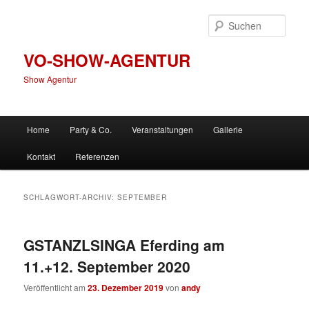
Zum
Zum
primären
sekundären
Such
Inhalt
Inhalt
springen
springen
VO-SHOW-AGENTUR
Show Agentur
Hauptmenü
Home
Party & Co.
Veranstaltungen
Gallerie
Kontakt
Referenzen
SCHLAGWORT-ARCHIV:
SEPTEMBER
GSTANZLSINGA Eferding am
11.+12. September 2020
Veröffentlicht am
23. Dezember 2019
von
andy