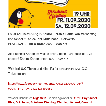
Es ist bei Bestuhlung in
Sektor 1 erstes Hälfte von Vorne weg
und
Sektor 2 ab ca. der Mitte nach
Rückwerts
. FREI
PLATZWAHL
INFO unter 0699- 10026775
Also schnell Karten im VVK sichern, denn man muss es Live
erleben! Darum Karten unter 0699-10026775 !
VVK bei O.Ö-Ticket
und allen Raiffeisenbanken bzw. O.Ö-
Ticketstellen.
https://www.facebook.com/events/791268208003195/?
event_time_id=791268214669861
Veröffentlicht unter
Allgemein
|
Verschlagwortet mit
2020
,
Bayrischer
Hias
,
Bräuhaus
,
Bräuhaus Eferding
,
Eferding
,
Gstanzl
,
Gstanzl