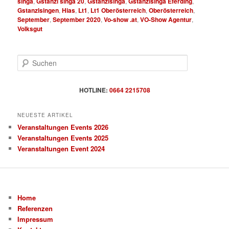
singa
,
Gstanzl singa 20
,
Gstanzlsinga
,
Gstanzlsinga Eferding
,
Gstanzlsingen
,
Hias
,
Lt1
,
Lt1 Oberösterreich
,
Oberösterreich
,
September
,
September 2020
,
Vo-show .at
,
VO-Show Agentur
,
Volksgut
S
u
c
h
HOTLINE:
0664 2215708
e
n
NEUESTE ARTIKEL
Veranstaltungen Events 2026
Veranstaltungen Events 2025
Veranstaltungen Event 2024
Home
Referenzen
Impressum