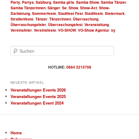
Party
,
Partys
,
Salzburg
,
Samba girls
,
Samba Show
,
Samba Tänzer
,
Samba Tänzerinnen
,
Sänger
,
Se
,
Show
,
Show-Act
,
Show-
Darbietung
,
Sommerfeste
,
Stadtfest Fest
,
Stadtfeste
,
Steiermark
,
Straßenfeste
,
Tänzer
,
Tänzerinnen
,
Überraschung
,
Überraschungsfeier
,
Überraschungsfest
,
Veranstaltung
,
Vereinsfeier
,
Vereinsfeste
,
VO-SHOW
,
VO-Show Agentur
,
xy
S
u
c
h
HOTLINE:
0664 2215708
e
n
NEUESTE ARTIKEL
Veranstaltungen Events 2026
Veranstaltungen Events 2025
Veranstaltungen Event 2024
Home