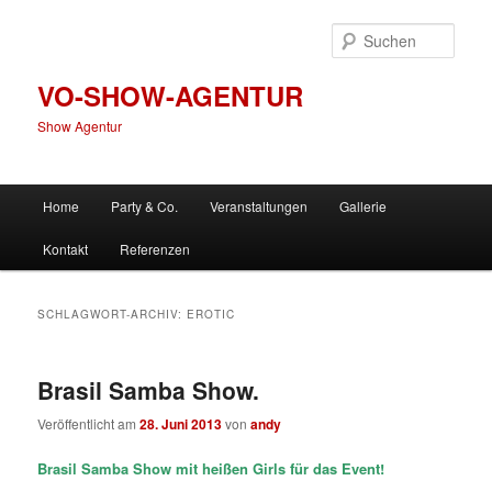
Zum
Zum
primären
sekundären
Such
Inhalt
Inhalt
springen
springen
VO-SHOW-AGENTUR
Show Agentur
Hauptmenü
Home
Party & Co.
Veranstaltungen
Gallerie
Kontakt
Referenzen
SCHLAGWORT-ARCHIV:
EROTIC
Brasil Samba Show.
Veröffentlicht am
28. Juni 2013
von
andy
Brasil Samba Show mit heißen Girls für das Event!