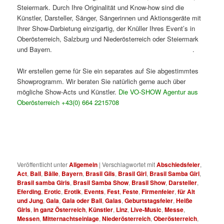
Steiermark. Durch Ihre Originalität und Know-how sind die
Künstler, Darsteller, Sänger, Sängerinnen und Aktionsgeräte mit
Ihrer Show-Darbietung einzigartig, der Knüller Ihres Event’s in
Oberösterreich, Salzburg und Niederösterreich oder Steiermark
und Bayern.
Brasil Samba Show in Linz. Brasil Samba Show
.
Wir erstellen gerne für Sie ein separates auf Sie abgestimmtes
Showprogramm. Wir beraten Sie natürlich gerne auch über
mögliche Show-Acts und Künstler.
Die VO-SHOW Agentur aus
Oberösterreich +43(0) 664 2215708
Brasil Samba Show in
Salzburg. Brasil Samba Show O.Ö..
Brasil Samba Show und Samba Gils. Brasil Samba Show in
Niederösterreich. Brasil Samba Show in der Steiermark.
Veröffentlicht unter
Allgemein
|
Verschlagwortet mit
Abschiedsfeier
,
Act
,
Ball
,
Bälle
,
Bayern
,
Brasil Gils
,
Brasil Girl
,
Brasil Samba Girl
,
Brasil samba Girls
,
Brasil Samba Show
,
Brasil Show
,
Darsteller
,
Eferding
,
Erotic
,
Erotik
,
Events
,
Fest
,
Feste
,
Firmenfeier
,
für Alt
und Jung
,
Gala
,
Gala oder Ball
,
Galas
,
Geburtstagsfeier
,
Heiße
Girls
,
in ganz Österreich
,
Künstler
,
Linz
,
Live-Music
,
Messe
,
Messen
,
Mitternachtseinlage
,
Niederösterreich
,
Oberösterreich
,