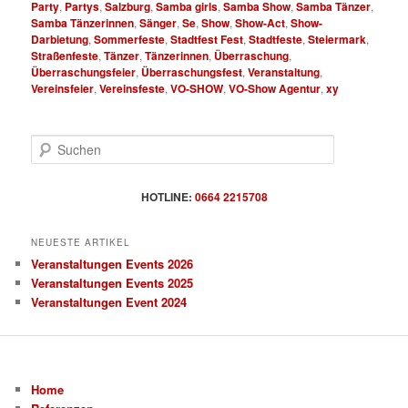
Party
,
Partys
,
Salzburg
,
Samba girls
,
Samba Show
,
Samba Tänzer
,
Samba Tänzerinnen
,
Sänger
,
Se
,
Show
,
Show-Act
,
Show-
Darbietung
,
Sommerfeste
,
Stadtfest Fest
,
Stadtfeste
,
Steiermark
,
Straßenfeste
,
Tänzer
,
Tänzerinnen
,
Überraschung
,
Überraschungsfeier
,
Überraschungsfest
,
Veranstaltung
,
Vereinsfeier
,
Vereinsfeste
,
VO-SHOW
,
VO-Show Agentur
,
xy
S
u
c
h
HOTLINE:
0664 2215708
e
n
NEUESTE ARTIKEL
Veranstaltungen Events 2026
Veranstaltungen Events 2025
Veranstaltungen Event 2024
Home