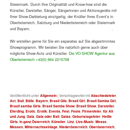
Steiermark. Durch Ihre Originalität und Know-how sind die
Künstler, Darsteller, Sänger, Sängerinnen und Aktionsgeräte mit
Ihrer Show-Darbietung einzigartig, der Knüller Ihres Event’s in
Oberösterreich, Salzburg und Niederösterreich oder Steiermark
und Bayern.
Brasil Samba Show in Linz. Brasil Samba Show
.
Wir erstellen gerne für Sie ein separates auf Sie abgestimmtes
Showprogramm. Wir beraten Sie natürlich gerne auch über
mögliche Show-Acts und Künstler.
Die VO-SHOW Agentur aus
Oberösterreich +43(0) 664 2215708
Brasil Samba Show in
Salzburg. Brasil Samba Show O.Ö..
Brasil Samba Show und Samba Gils. Brasil Samba Show in
Niederösterreich. Brasil Samba Show in der Steiermark.
Veröffentlicht unter
Allgemein
|
Verschlagwortet mit
Abschiedsfeier
,
Act
,
Ball
,
Bälle
,
Bayern
,
Brasil Gils
,
Brasil Girl
,
Brasil Samba Girl
,
Brasil samba Girls
,
Brasil Samba Show
,
Brasil Show
,
Darsteller
,
Eferding
,
Erotic
,
Erotik
,
Events
,
Fest
,
Feste
,
Firmenfeier
,
für Alt
und Jung
,
Gala
,
Gala oder Ball
,
Galas
,
Geburtstagsfeier
,
Heiße
Girls
,
in ganz Österreich
,
Künstler
,
Linz
,
Live-Music
,
Messe
,
Messen
,
Mitternachtseinlage
,
Niederösterreich
,
Oberösterreich
,