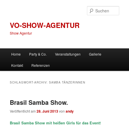
Zum
Zum
primären
sekundären
Such
Inhalt
Inhalt
springen
springen
VO-SHOW-AGENTUR
Show Agentur
Hauptmenü
Home
Party & Co.
Veranstaltungen
Gallerie
Kontakt
Referenzen
SCHLAGWORT-ARCHIV:
SAMBA TÄNZERINNEN
Brasil Samba Show.
Veröffentlicht am
28. Juni 2013
von
andy
Brasil Samba Show mit heißen Girls für das Event!