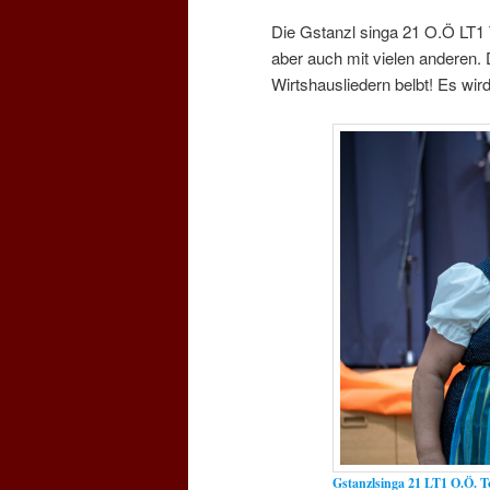
Die Gstanzl singa 21 O.Ö LT1 
aber auch mit vielen anderen. 
Wirtshausliedern belbt! Es wir
Gstanzlsinga 21 LT1 O.Ö. T