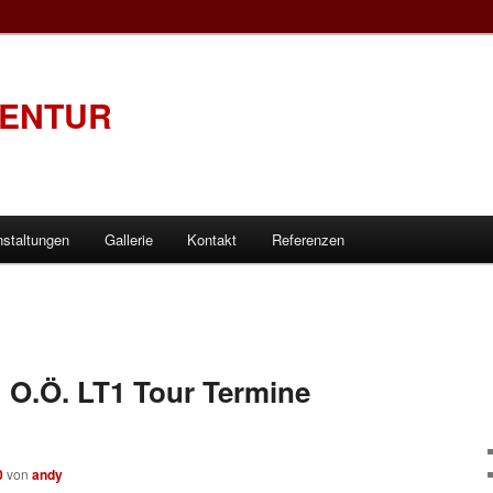
GENTUR
nstaltungen
Gallerie
Kontakt
Referenzen
1 O.Ö. LT1 Tour Termine
0
von
andy