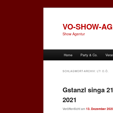
Zum
Zum
primären
sekundären
Inhalt
Inhalt
VO-SHOW-A
springen
springen
Show Agentur
Hauptmenü
Home
Party & Co.
Vera
SCHLAGWORT-ARCHIV:
LT! O.Ö.
Gstanzl singa 2
2021
Veröffentlicht am
13. Dezember 202