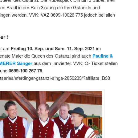
en Bradl in der Rein 3xaung die Ihre Gstanzln und
ringen werden. VVK: VAZ 0699-10026 775 jedoch bei allen
ur !
ur am
Freitag 10. Sep. und Sam. 11. Sep. 2021
im
enate Maier die Queen des Gstanzl sind auch
Pauline &
ERER Sänger
aus dem Innviertel. VVK: Ö- Ticket stellen
 und
0699-100 267 75
.
series/eferdinger-gstanzl-singa-2850233/?affiliate=B38