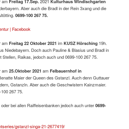
ur am
Freitag 17.Sep.
2021
Kulturhaus
Windischgarten
derbayern. Aber auch die Bradl in der Rein 3xang und die
tötting.
0699-100 267 75.
ntur | Facebook
ur am
Freitag 22 Oktober 2021
im
KUSZ Hörsching
19h.
s Niedebayern. Doch auch Pauline & Blasius und Bradl in
t Stellen, Raikas, jedoch auch und 0699-100 267 75.
ur am
25.Oktober 2021
am
Felbauernhof in
Renatte Maier der Queen des Gstanzl. Auch denn Guttauer
dern, Gstanzln. Aber auch die Geschwistern Kainzmaier.
-100 267 75.
n oder bei allen Raiffeisenbanken jedoch auch unter
0699-
ntseries/gstanzl-singa-21-2677419/