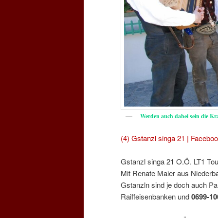
Werden auch dabei sein die K
(4) Gstanzl singa 21 | Facebo
Gstanzl singa 21 O.Ö. LT1 To
Mit Renate Maier aus Niederbay
Gstanzln sind je doch auch Pa
Raiffeisenbanken und
0699-10