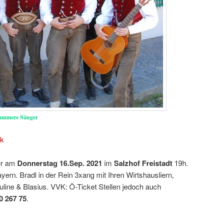
rammere Sänger
ok
ur am
Donnerstag 16.Sep. 2021
im
Salzhof Freistadt
19h.
ern. Bradl in der Rein 3xang mit Ihren Wirtshausliern,
uline & Blasius. VVK: Ö-Ticket Stellen jedoch auch
0 267 75
.