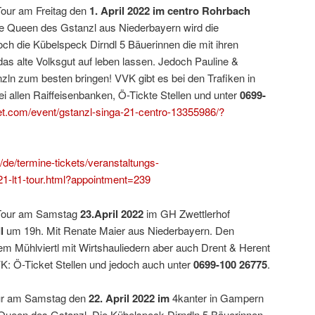
Tour am Freitag den
1. April 2022 im centro
Rohrbach
e Queen des Gstanzl aus Niederbayern wird die
ch die Kübelspeck Dirndl 5 Bäuerinnen die mit ihren
as alte Volksgut auf leben lassen. Jedoch Pauline &
zln zum besten bringen! VVK gibt es bei den Trafiken in
 allen Raiffeisenbanken, Ö-Tickte Stellen und unter
0699-
et.com/event/gstanzl-singa-21-centro-13355986/?
/de/termine-tickets/veranstaltungs-
-21-lt1-tour.html?appointment=239
 Tour am Samstag
23.April 2022
im GH Zwettlerhof
l
um 19h. Mit Renate Maier aus Niederbayern. Den
 Mühlviertl mit Wirtshauliedern aber auch Drent & Herent
K: Ö-Ticket Stellen und jedoch auch unter
0699-100 26775
.
our am Samstag den
22. April 2022 im
4kanter in Gampern
 Queen des Gstanzl. Die Kübelspeck Dirndln 5 Bäuerinnen