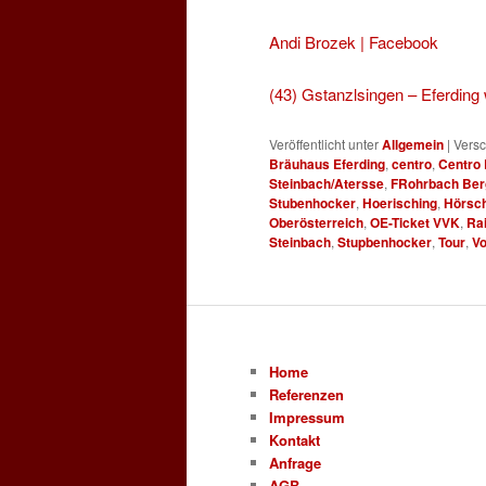
Andi Brozek | Facebook
(43) Gstanzlsingen – Eferding
Veröffentlicht unter
Allgemein
|
Versc
Bräuhaus Eferding
,
centro
,
Centro
Steinbach/Atersse
,
FRohrbach Ber
Stubenhocker
,
Hoerisching
,
Hörsc
Oberösterreich
,
OE-Ticket VVK
,
Ra
Steinbach
,
Stupbenhocker
,
Tour
,
Vo
Home
Referenzen
Impressum
Kontakt
Anfrage
AGB