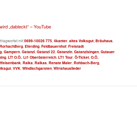
 wird „dableckt“ – YouTube
hlagwortet mit
0699-10026 775
,
4kanter
,
altes Volksgut
,
Bräuhaus
,
 RorhachBerg
,
Eferding
,
Feldbauernhof
,
Freistadt
g
,
Gampern
,
Gstanzl
,
Gstanzl 22
,
Gstanzln
,
Gstanzlsingen
,
Gutauer
hing
,
LT! O.Ö.
,
Lt1 Oberösterreich
,
LT1 Tour
,
Ö-Ticket
,
O.Ö.
,
iffeisenbank
,
Raika
,
Raikas
,
Renate Maier
,
Rohbach-Berg
,
lksgut
,
VVK
,
Windischgarsten
,
Wirtshauslieder