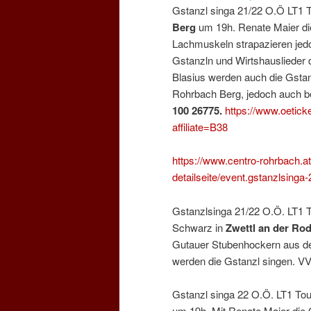
Gstanzl singa 21/22 O.Ö LT1 
Berg
um 19h. Renate Maier di
Lachmuskeln strapazieren jedo
Gstanzln und Wirtshauslieder d
Blasius werden auch die Gstan
Rohrbach Berg, jedoch auch bei
100 26775.
https://www.oetick
affiliate=B38
https://www.centro-rohrbach.at
detailseite/event.gstanzlsinga
Gstanzlsinga 21/22 O.Ö. LT1
Schwarz in
Zwettl an der Rod
Gutauer Stubenhockern aus dem
werden die Gstanzl singen. VV
Gstanzl singa 22 O.Ö. LT1 T
um 19h. Mit Renate Maier die