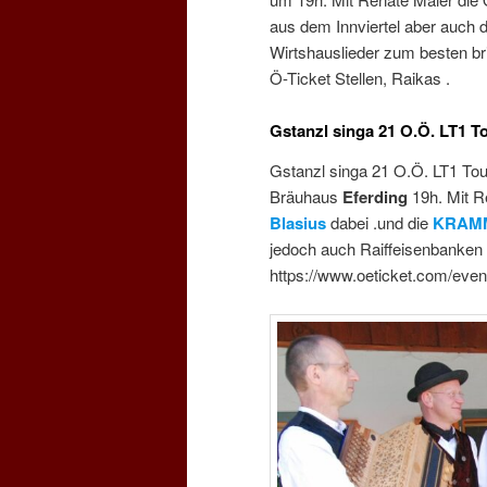
aus dem Innviertel aber auch d
Wirtshauslieder zum besten b
Ö-Ticket Stellen, Raikas .
Gstanzl singa 21 O.Ö. LT1 To
Gstanzl singa 21 O.Ö. LT1 To
Bräuhaus
Eferding
19h. Mit R
Blasius
dabei .und die
KRAMM
jedoch auch Raiffeisenbanken
https://www.oeticket.com/event