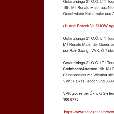
Gstanzlsinga 21 O.Ö. LT1 To
19h. Mit Renate Maier aus Nie
Geschwister Kainzmaier aus Al
(1) Andi Brozek Vo-SHOW Age
Gstanzlsinga 21 O.Ö. LT1 To
Mit Renate Maier der Queen au
der Rain 3xang . VVK: Ö-Ticke
Gstanzlsinga 21 O.Ö. LT1 To
Steinbach/Attersee
19h. Mit 
Stubenhocker mit Wirsthauslie
VVK: Raikas, jedoch und 0699
VVK gibt es bei Ö-Tickt Stelle
100 6775
.
https://www.oeticket.com/eve