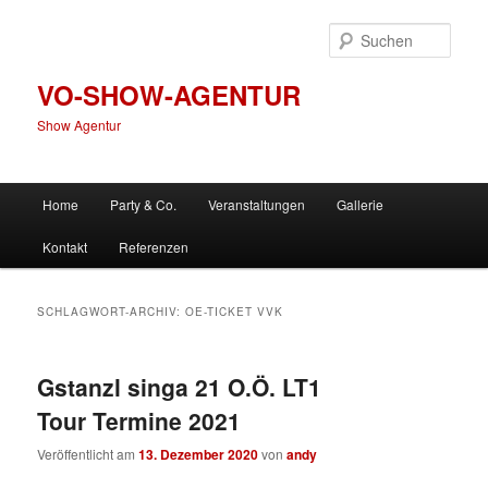
Zum
Zum
primären
sekundären
Such
Inhalt
Inhalt
springen
springen
VO-SHOW-AGENTUR
Show Agentur
Hauptmenü
Home
Party & Co.
Veranstaltungen
Gallerie
Kontakt
Referenzen
SCHLAGWORT-ARCHIV:
OE-TICKET VVK
Gstanzl singa 21 O.Ö. LT1
Tour Termine 2021
Veröffentlicht am
13. Dezember 2020
von
andy