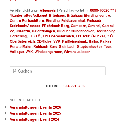
Veröffentlicht unter
Allgemein
|
Verschlagwortet mit
0699-10026 775
,
4kanter
,
altes Volksgut
,
Bräuhaus
,
Bräuhaus Eferding
,
centro
,
Centro RorhachBerg
,
Eferding
,
Feldbauernhof
,
Freistadt
Steinbach/Atersse
,
FRohrbach Berg
,
Gampern
,
Gstanzl
,
Gstanzl
22
,
Gstanzln
,
Gstanzlsingen
,
Gutauer Stubenhocker
,
Hoerisching
,
Hörsching
,
LT! O.Ö.
,
Lt1 Oberösterreich
,
LT1 Tour
,
Ö-Ticket
,
O.Ö.
,
Oberösterreich
,
OE-Ticket VVK
,
Raiffeisenbank
,
Raika
,
Raikas
,
Renate Maier
,
Rohbach-Berg
,
Steinbach
,
Stupbenhocker
,
Tour
,
Volksgut
,
VVK
,
Windischgarsten
,
Wirtshauslieder
S
u
c
h
HOTLINE:
0664 2215708
e
n
NEUESTE ARTIKEL
Veranstaltungen Events 2026
Veranstaltungen Events 2025
Veranstaltungen Event 2024