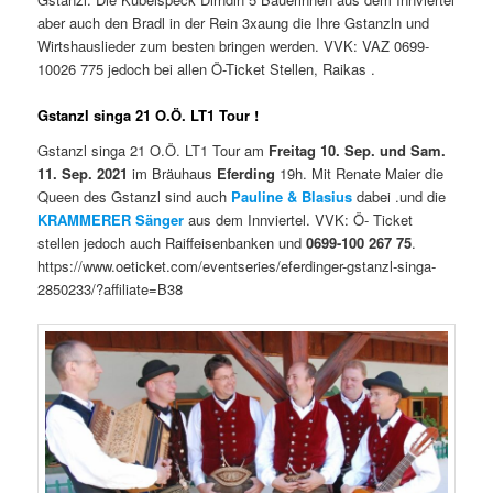
aber auch den Bradl in der Rein 3xaung die Ihre Gstanzln und
Wirtshauslieder zum besten bringen werden. VVK: VAZ 0699-
10026 775 jedoch bei allen Ö-Ticket Stellen, Raikas .
Gstanzl singa 21 O.Ö. LT1 Tour !
Gstanzl singa 21 O.Ö. LT1 Tour am
Freitag 10. Sep. und Sam.
11. Sep. 2021
im Bräuhaus
Eferding
19h. Mit Renate Maier die
Queen des Gstanzl sind auch
Pauline & Blasius
dabei .und die
KRAMMERER Sänger
aus dem Innviertel. VVK: Ö- Ticket
stellen jedoch auch Raiffeisenbanken und
0699-100 267 75
.
https://www.oeticket.com/eventseries/eferdinger-gstanzl-singa-
2850233/?affiliate=B38