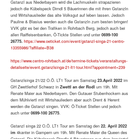
Gstanzl aus Niederbayern wird die Lachmuskeln strapazieren
jedoch die Kübelspeck Dirndl 5 Bäuerinnen die mit ihren Gstanzln
und Wirtshauslieder das alte Volksgut auf leben lassen. Jedoch
Pauline & Blasius werden auch die Gstanzln zum besten bringen!
VVK gibt es bei den Trafiken in Rohrbach Berg, jedoch auch bei
allen Raiffeisenbanken, Ö-Tickte Stellen und unter
0699-100
26775.
https://www.oeticket.com/event/gstanzl-singa-21-centro-
13355986/?affiliate=B38
https://www.centro-rohrbach.at/de/termine-tickets/veranstaltungs-
detailseite/event.gstanzlsinga-21-lt1-tour.html?appointment=239
Gstanzlsinga 21/22 O.Ö. LT1 Tour am Samstag
23.April 2022
im
GH Zwettlerhof Schwarz in
Zwettl an der Rodl
um 19h. Mit
Renate Maier aus Niederbayern. Den Gutauer Stubenhockern aus
dem Mühlviertl mit Wirtshauliedern aber auch Drent & Herent
werden die Gstanzl singen. VVK: Ö-Ticket Stellen und jedoch
auch unter
0699-100 26775
.
Gstanzl singa 22 O.Ö. LT1 Tour am Samstag den
22. April 2022
im
4kanter in Gampern um 19h. Mit Renate Maier die Queen des
Gstanzl. Die Kübelspeck Dirndln 5 Bäuerinnen aus dem Innviertel