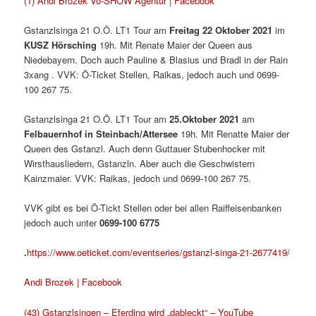
(1) Andi Brozek Vo-SHOW Agentur | Facebook
Gstanzlsinga 21 O.Ö. LT1 Tour am
Freitag 22 Oktober 2021
im
KUSZ Hörsching
19h. Mit Renate Maier der Queen aus
Niedebayern. Doch auch Pauline & Blasius und Bradl in der Rain
3xang . VVK: Ö-Ticket Stellen, Raikas, jedoch auch und 0699-
100 267 75.
Gstanzlsinga 21 O.Ö. LT1 Tour am
25.Oktober 2021
am
Felbauernhof in
Steinbach/Attersee
19h. Mit Renatte Maier der
Queen des Gstanzl. Auch denn Guttauer Stubenhocker mit
Wirsthausliedern, Gstanzln. Aber auch die Geschwistern
Kainzmaier. VVK: Raikas, jedoch und 0699-100 267 75.
VVK gibt es bei Ö-Tickt Stellen oder bei allen Raiffeisenbanken
jedoch auch unter
0699-100 6775
.
https://www.oeticket.com/eventseries/gstanzl-singa-21-2677419/
Andi Brozek | Facebook
(43) Gstanzlsingen – Eferding wird „dableckt“ – YouTube