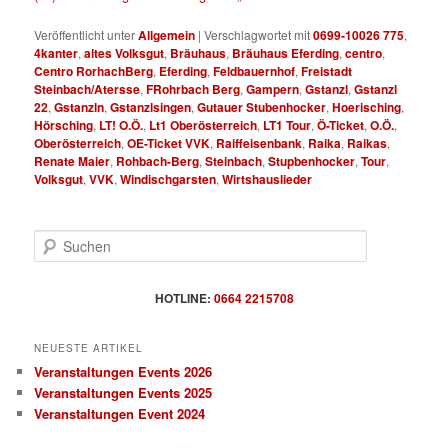
Veröffentlicht unter
Allgemein
|
Verschlagwortet mit
0699-10026 775
,
4kanter
,
altes Volksgut
,
Bräuhaus
,
Bräuhaus Eferding
,
centro
,
Centro RorhachBerg
,
Eferding
,
Feldbauernhof
,
Freistadt
Steinbach/Atersse
,
FRohrbach Berg
,
Gampern
,
Gstanzl
,
Gstanzl
22
,
Gstanzln
,
Gstanzlsingen
,
Gutauer Stubenhocker
,
Hoerisching
,
Hörsching
,
LT! O.Ö.
,
Lt1 Oberösterreich
,
LT1 Tour
,
Ö-Ticket
,
O.Ö.
,
Oberösterreich
,
OE-Ticket VVK
,
Raiffeisenbank
,
Raika
,
Raikas
,
Renate Maier
,
Rohbach-Berg
,
Steinbach
,
Stupbenhocker
,
Tour
,
Volksgut
,
VVK
,
Windischgarsten
,
Wirtshauslieder
S
u
c
h
HOTLINE:
0664 2215708
e
n
NEUESTE ARTIKEL
Veranstaltungen Events 2026
Veranstaltungen Events 2025
Veranstaltungen Event 2024