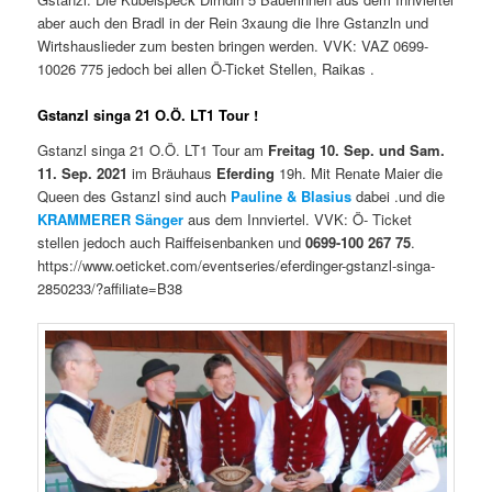
aber auch den Bradl in der Rein 3xaung die Ihre Gstanzln und
Wirtshauslieder zum besten bringen werden. VVK: VAZ 0699-
10026 775 jedoch bei allen Ö-Ticket Stellen, Raikas .
Gstanzl singa 21 O.Ö. LT1 Tour !
Gstanzl singa 21 O.Ö. LT1 Tour am
Freitag 10. Sep. und Sam.
11. Sep. 2021
im Bräuhaus
Eferding
19h. Mit Renate Maier die
Queen des Gstanzl sind auch
Pauline & Blasius
dabei .und die
KRAMMERER Sänger
aus dem Innviertel. VVK: Ö- Ticket
stellen jedoch auch Raiffeisenbanken und
0699-100 267 75
.
https://www.oeticket.com/eventseries/eferdinger-gstanzl-singa-
2850233/?affiliate=B38