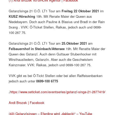
(1) Andi Brozek Vo-SHOW Agentur | Facebook
Gstanzlsinga 21 O.Ö. LT1 Tour am
Freitag 22 Oktober 2021
im
KUSZ Hörsching
19h. Mit Renate Maier der Queen aus
Niedebayern. Doch auch Pauline & Blasius und Bradl in der Rain
3xang . VVK: Ö-Ticket Stellen, Raikas, jedoch auch und 0699-
100 267 75.
Gstanzlsinga 21 O.Ö. LT1 Tour am
25.Oktober 2021
am
Felbauernhof in
Steinbach/Attersee
19h. Mit Renatte Maier der
Queen des Gstanzl. Auch denn Guttauer Stubenhocker mit
Wirsthausliedern, Gstanzln. Aber auch die Geschwistern
Kainzmaier. VVK: Raikas, jedoch und 0699-100 267 75.
VVK gibt es bei Ö-Tickt Stellen oder bei allen Raiffeisenbanken
jedoch auch unter
0699-100 6775
.
https://www.oeticket.com/eventseries/gstanzl-singa-21-2677419/
Andi Brozek | Facebook
(43) Gstanzlsingen – Eferding wird „dableckt“ – YouTube