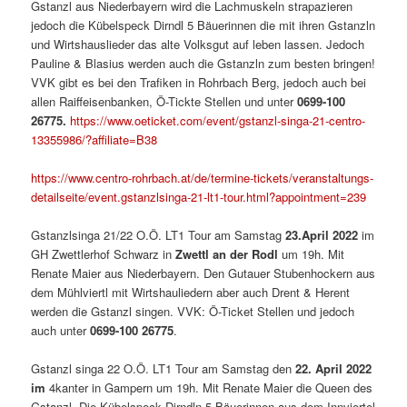
Gstanzl aus Niederbayern wird die Lachmuskeln strapazieren
jedoch die Kübelspeck Dirndl 5 Bäuerinnen die mit ihren Gstanzln
und Wirtshauslieder das alte Volksgut auf leben lassen. Jedoch
Pauline & Blasius werden auch die Gstanzln zum besten bringen!
VVK gibt es bei den Trafiken in Rohrbach Berg, jedoch auch bei
allen Raiffeisenbanken, Ö-Tickte Stellen und unter
0699-100
26775.
https://www.oeticket.com/event/gstanzl-singa-21-centro-
13355986/?affiliate=B38
https://www.centro-rohrbach.at/de/termine-tickets/veranstaltungs-
detailseite/event.gstanzlsinga-21-lt1-tour.html?appointment=239
Gstanzlsinga 21/22 O.Ö. LT1 Tour am Samstag
23.April 2022
im
GH Zwettlerhof Schwarz in
Zwettl an der Rodl
um 19h. Mit
Renate Maier aus Niederbayern. Den Gutauer Stubenhockern aus
dem Mühlviertl mit Wirtshauliedern aber auch Drent & Herent
werden die Gstanzl singen. VVK: Ö-Ticket Stellen und jedoch
auch unter
0699-100 26775
.
Gstanzl singa 22 O.Ö. LT1 Tour am Samstag den
22. April 2022
im
4kanter in Gampern um 19h. Mit Renate Maier die Queen des
Gstanzl. Die Kübelspeck Dirndln 5 Bäuerinnen aus dem Innviertel