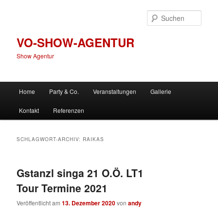
Zum
Zum
primären
sekundären
Such
Inhalt
Inhalt
springen
springen
VO-SHOW-AGENTUR
Show Agentur
Hauptmenü
Home
Party & Co.
Veranstaltungen
Gallerie
Kontakt
Referenzen
SCHLAGWORT-ARCHIV:
RAIKAS
Gstanzl singa 21 O.Ö. LT1
Tour Termine 2021
Veröffentlicht am
13. Dezember 2020
von
andy