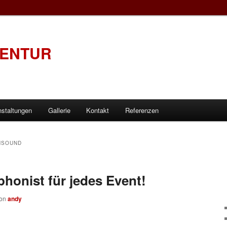
GENTUR
nstaltungen
Gallerie
Kontakt
Referenzen
NSOUND
honist für jedes Event!
on
andy