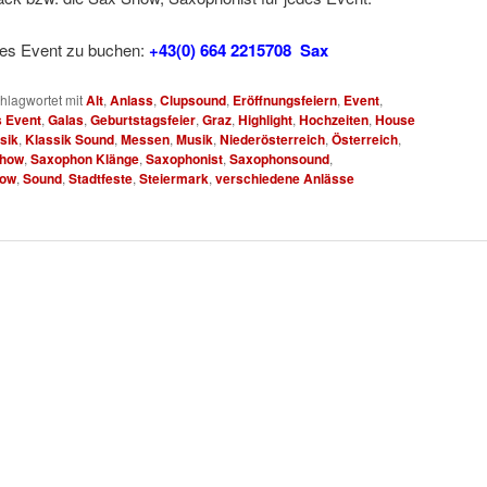
des Event zu buchen:
+43(0) 664 2215708 Sax
hlagwortet mit
Alt
,
Anlass
,
Clupsound
,
Eröffnungsfeiern
,
Event
,
s Event
,
Galas
,
Geburtstagsfeier
,
Graz
,
Highlight
,
Hochzeiten
,
House
sik
,
Klassik Sound
,
Messen
,
Musik
,
Niederösterreich
,
Österreich
,
Show
,
Saxophon Klänge
,
Saxophonist
,
Saxophonsound
,
ow
,
Sound
,
Stadtfeste
,
Steiermark
,
verschiedene Anlässe