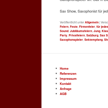
Sax Show, Saxophonist für je
Veröffentlicht unter
Allgemein
|
Versc
Feiern
,
Feste
,
Firmenfeier
,
für jede
Sound
,
Jubiläumsfeiern
,
Jung
,
Klas
Party
,
Privatfeiern
,
Salzburg
,
Sax 
Saxophonspieler
,
Sektempfang
,
Sh
Home
Referenzen
Impressum
Kontakt
Anfrage
AGB