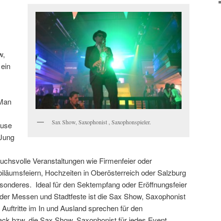
w,
 ein
 Man
Sax Show, Saxophonist , Saxophonspieler.
ouse
 Jung
ruchsvolle Veranstaltungen wie Firmenfeier oder
biläumsfeiern, Hochzeiten in Oberösterreich oder Salzburg
sonderes. Ideal für den Sektempfang oder Eröffnungsfeier
der Messen und Stadtfeste ist die Sax Show, Saxophonist
Auftritte im In und Ausland sprechen für den
ack bzw. die Sax Show, Saxophonist für jedes Event.