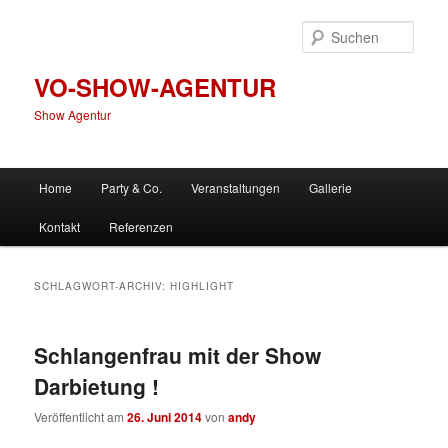
Zum
Zum
primären
sekundären
Such
Inhalt
Inhalt
springen
springen
VO-SHOW-AGENTUR
Show Agentur
Hauptmenü
Home
Party & Co.
Veranstaltungen
Gallerie
Kontakt
Referenzen
SCHLAGWORT-ARCHIV:
HIGHLIGHT
Schlangenfrau mit der Show
Darbietung !
Veröffentlicht am
26. Juni 2014
von
andy