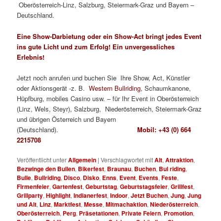
Oberösterreich-Linz, Salzburg, Steiermark-Graz und Bayern –
Deutschland.
Western Bullriding.
Eine Show-Darbietung oder ein Show-Act bringt jedes Event
ins gute Licht und zum Erfolg! Ein unvergessliches
Erlebnis!
Jetzt noch anrufen und buchen Sie Ihre Show, Act, Künstler
oder Aktionsgerät -z. B.
Western Bullriding
, Schaumkanone,
Hüpfburg, mobiles Casino usw. – für Ihr Event in Oberösterreich
(Linz, Wels, Steyr), Salzburg, Niederösterreich, Steiermark-Graz
und übrigen Österreich und Bayern
(Deutschland).
Mobil: +43 (0) 664
2215708
Veröffentlicht unter
Allgemein
|
Verschlagwortet mit
Alt
,
Attraktion
,
Bezwinge den Bullen
,
Bikerfest
,
Braunau
,
Buchen
,
Bul riding
,
Bulle
,
Bullriding
,
Disco
,
Disko
,
Enns
,
Event
,
Events
,
Feste
,
Firmenfeier
,
Gartenfest
,
Geburtstag
,
Geburtstagsfeier
,
Grillfest
,
Grillparty
,
Highlight
,
Indianerfest
,
Indoor
,
Jetzt Buchen
,
Jung
,
Jung
und Alt
,
Linz
,
Marktfest
,
Messe
,
Mitmachaktion
,
Niederösterreich
,
Oberösterreich
,
Perg
,
Präsetationen
,
Private Feiern
,
Promotion
,