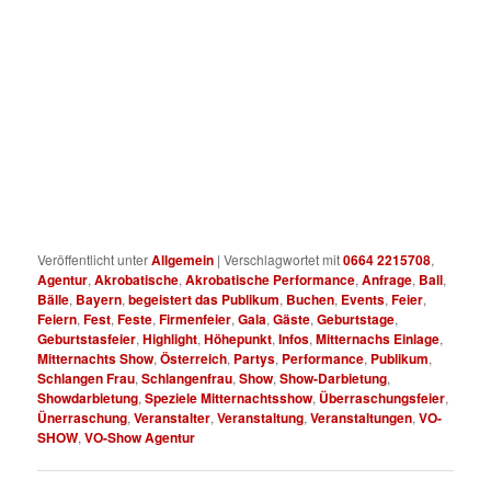
Show ist ein Highlight für jedes gutes Event bzw. Veranstaltung
in ganz Österreich und Bayern. Buchen Sie die Schlangenfrau
mit der Show unter 0664 2215708! Diese Schlangenfrau mit der
ist eine Akrobatische Performance die das Herz des Publikum
bzw. Gäste höher schlagen lässt. Noch Heute die
Showdarbietung der Schlangen Frau buchen unter 0664 2215708
! Die Schlangenfrau mit der noch Heute buchen. Akrobatische
Performance mit der Schlangen Frau erleben .
Veröffentlicht unter
Allgemein
|
Verschlagwortet mit
0664 2215708
,
Agentur
,
Akrobatische
,
Akrobatische Performance
,
Anfrage
,
Ball
,
Bälle
,
Bayern
,
begeistert das Publikum
,
Buchen
,
Events
,
Feier
,
Feiern
,
Fest
,
Feste
,
Firmenfeier
,
Gala
,
Gäste
,
Geburtstage
,
Geburtstasfeier
,
Highlight
,
Höhepunkt
,
Infos
,
Mitternachs Einlage
,
Mitternachts Show
,
Österreich
,
Partys
,
Performance
,
Publikum
,
Schlangen Frau
,
Schlangenfrau
,
Show
,
Show-Darbietung
,
Showdarbietung
,
Speziele Mitternachtsshow
,
Überraschungsfeier
,
Ünerraschung
,
Veranstalter
,
Veranstaltung
,
Veranstaltungen
,
VO-
SHOW
,
VO-Show Agentur