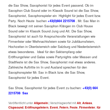
die Sax Show, Saxophonist für jedes Event passend. Ob im
Saxophon Club Sound oder im Klassik Sound ist die Sax Show,
Saxophonist, Saxophonspieler ein Highlight für jedes Event bzw.
Party. Noch Heute buchen
+43(0)664 2215708
. Mr. Sax Man in
Black bewegt mit seinen Saxophon Klängen im Club House
Sound oder im Klassik Sound Jung und Alt. Die Sax Show,
Saxophonist ist auch für Anspruchsvolle Veranstaltungen wie
Firmenfeier oder Weihnachtsfeiern sowie für Jubiläumsfeiern,
Hochzeiten in Oberösterreich oder Salzburg und Niederösterreich
etwas besonderes. Ideal für den Sektempfang oder
Eröffnungsfeier und Galas sowie Partynights oder Messen und
Stadtfeste ist die Sax Show, Saxophonist mal etwas anderes.
Zahlreiche Auftritte im In und Ausland sprechen für den
Saxophonspieler Mr. Sax in Black bzw. die Sax Show,
Saxophonist für jedes Event.
Sax Show, Saxophonist für jedes Event zu buchen:
+43(0) 664
2215708 Sax
Veröffentlicht unter
Allgemein
|
Verschlagwortet mit
Alt
,
Anlass
,
Clupsound
,
Eröffnungsfeiern
,
Event
,
Feiern
,
Feste
,
Firmenfeier
,
für