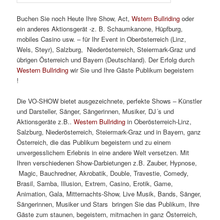
Buchen Sie noch Heute Ihre Show, Act,
Wstern Bullriding
oder
ein anderes Aktionsgerät -z. B. Schaumkanone, Hüpfburg,
mobiles Casino usw. – für Ihr Event in Oberösterreich (Linz,
Wels, Steyr), Salzburg, Niederösterreich, Steiermark-Graz und
übrigen Österreich und Bayern (Deutschland). Der Erfolg durch
Western Bullriding
wir Sie und Ihre Gäste Publikum begeistern
!
Western Bullriding, Western Bullriding.
Die VO-SHOW bietet ausgezeichnete, perfekte Shows – Künstler
und Darsteller, Sänger, Sängerinnen, Musiker, DJ´s und
Aktionsgeräte z.B..
Western Bullriding
in Oberösterreich-Linz,
Salzburg, Niederösterreich, Steiermark-Graz und in Bayern, ganz
Österreich, die das Publikum begeistern und zu einem
unvergesslichem Erlebnis in eine andere Welt versetzen. Mit
Ihren verschiedenen Show-Darbietungen z.B. Zauber, Hypnose,
Magic, Bauchredner, Akrobatik, Double, Travestie, Comedy,
Brasil, Samba, Illusion, Extrem, Casino, Erotik, Game,
Animation, Gala, Mitternachts-Show, Live Musik, Bands, Sänger,
Sängerinnen, Musiker und Stars bringen Sie das Publikum, Ihre
Gäste zum staunen, begeistern, mitmachen in ganz Österreich,