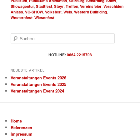
Publikum
,
Publikums Animation
,
Salzburg
,
Schärding
,
Show
,
Showagentur
,
Stadtfest
,
Steyr
,
Treffen
,
Vereinsfeier
,
Verschiden
Anlass
,
VO-SHOW
,
Volksfest
,
Wels
,
Western Bullriding
,
Westernfest
,
Wiesenfest
S
u
c
h
HOTLINE:
0664 2215708
e
n
NEUESTE ARTIKEL
Veranstaltungen Events 2026
Veranstaltungen Events 2025
Veranstaltungen Event 2024
Home
Referenzen
Impressum