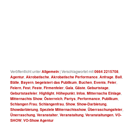
Show ist ein Highlight für jedes gutes Event bzw. Veranstaltung
in ganz Österreich und Bayern. Buchen Sie die Schlangenfrau
mit der Show unter 0664 2215708! Diese Schlangenfrau mit der
ist eine Akrobatische Performance die das Herz des Publikum
bzw. Gäste höher schlagen lässt. Noch Heute die
Showdarbietung der Schlangen Frau buchen unter 0664 2215708
! Die Schlangenfrau mit der noch Heute buchen. Akrobatische
Performance mit der Schlangen Frau erleben .
Veröffentlicht unter
Allgemein
|
Verschlagwortet mit
0664 2215708
,
Agentur
,
Akrobatische
,
Akrobatische Performance
,
Anfrage
,
Ball
,
Bälle
,
Bayern
,
begeistert das Publikum
,
Buchen
,
Events
,
Feier
,
Feiern
,
Fest
,
Feste
,
Firmenfeier
,
Gala
,
Gäste
,
Geburtstage
,
Geburtstasfeier
,
Highlight
,
Höhepunkt
,
Infos
,
Mitternachs Einlage
,
Mitternachts Show
,
Österreich
,
Partys
,
Performance
,
Publikum
,
Schlangen Frau
,
Schlangenfrau
,
Show
,
Show-Darbietung
,
Showdarbietung
,
Speziele Mitternachtsshow
,
Überraschungsfeier
,
Ünerraschung
,
Veranstalter
,
Veranstaltung
,
Veranstaltungen
,
VO-
SHOW
,
VO-Show Agentur