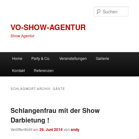
Zum
Zum
primären
sekundären
Such
Inhalt
Inhalt
springen
springen
VO-SHOW-AGENTUR
Show Agentur
Hauptmenü
Home
Party & Co.
Veranstaltungen
Gallerie
Kontakt
Referenzen
SCHLAGWORT-ARCHIV:
GÄSTE
Schlangenfrau mit der Show
Darbietung !
Veröffentlicht am
26. Juni 2014
von
andy