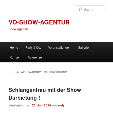
Zum
Zum
primären
sekundären
Such
Inhalt
Inhalt
springen
springen
VO-SHOW-AGENTUR
Show Agentur
Hauptmenü
Home
Party & Co.
Veranstaltungen
Gallerie
Kontakt
Referenzen
SCHLAGWORT-ARCHIV:
ÜNERRASCHUNG
Schlangenfrau mit der Show
Darbietung !
Veröffentlicht am
26. Juni 2014
von
andy