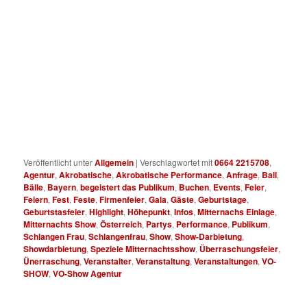
Show ist ein Highlight für jedes gutes Event bzw. Veranstaltung
in ganz Österreich und Bayern. Buchen Sie die Schlangenfrau
mit der Show unter 0664 2215708! Diese Schlangenfrau mit der
ist eine Akrobatische Performance die das Herz des Publikum
bzw. Gäste höher schlagen lässt. Noch Heute die
Showdarbietung der Schlangen Frau buchen unter 0664 2215708
! Die Schlangenfrau mit der noch Heute buchen. Akrobatische
Performance mit der Schlangen Frau erleben .
Veröffentlicht unter
Allgemein
|
Verschlagwortet mit
0664 2215708
,
Agentur
,
Akrobatische
,
Akrobatische Performance
,
Anfrage
,
Ball
,
Bälle
,
Bayern
,
begeistert das Publikum
,
Buchen
,
Events
,
Feier
,
Feiern
,
Fest
,
Feste
,
Firmenfeier
,
Gala
,
Gäste
,
Geburtstage
,
Geburtstasfeier
,
Highlight
,
Höhepunkt
,
Infos
,
Mitternachs Einlage
,
Mitternachts Show
,
Österreich
,
Partys
,
Performance
,
Publikum
,
Schlangen Frau
,
Schlangenfrau
,
Show
,
Show-Darbietung
,
Showdarbietung
,
Speziele Mitternachtsshow
,
Überraschungsfeier
,
Ünerraschung
,
Veranstalter
,
Veranstaltung
,
Veranstaltungen
,
VO-
SHOW
,
VO-Show Agentur