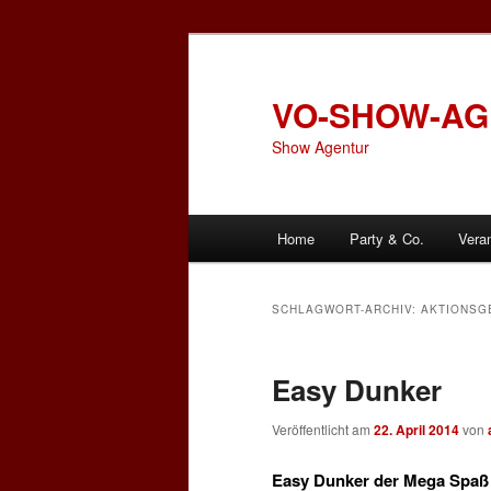
Zum
Zum
primären
sekundären
Inhalt
Inhalt
VO-SHOW-A
springen
springen
Show Agentur
Hauptmenü
Home
Party & Co.
Vera
SCHLAGWORT-ARCHIV:
AKTIONSG
Easy Dunker
Veröffentlicht am
22. April 2014
von
Easy Dunker der Mega Spaß