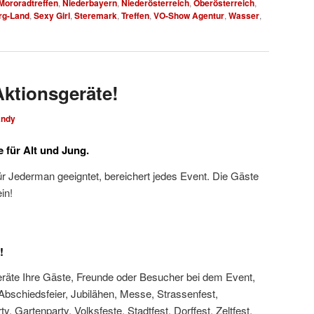
Mororadtreffen
,
Niederbayern
,
Niederösterreich
,
Oberösterreich
,
rg-Land
,
Sexy Girl
,
Steremark
,
Treffen
,
VO-Show Agentur
,
Wasser
,
ktionsgeräte!
andy
 für Alt und Jung.
ür Jederman geeigntet, bereichert jedes Event. Die Gäste
in!
!
räte Ihre Gäste, Freunde oder Besucher bei dem Event,
 Abschiedsfeier, Jubilähen, Messe, Strassenfest,
ty, Gartenparty, Volksfeste, Stadtfest, Dorffest, Zeltfest,