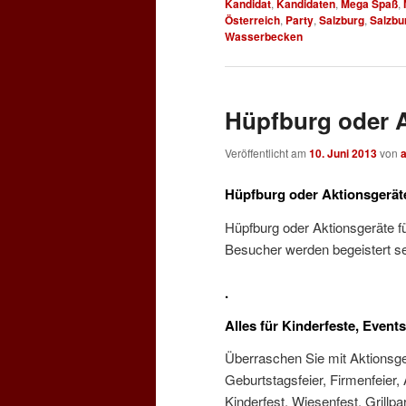
Kandidat
,
Kandidaten
,
Mega Spaß
,
Österreich
,
Party
,
Salzburg
,
Salzbu
Wasserbecken
Hüpfburg oder A
Veröffentlicht am
10. Juni 2013
von
Hüpfburg oder Aktionsgeräte
Hüpfburg oder Aktionsgeräte f
Besucher werden begeistert se
.
Alles für Kinderfeste, Events
Überraschen Sie mit Aktionsge
Geburtstagsfeier, Firmenfeier,
Kinderfest, Wiesenfest, Grillpar