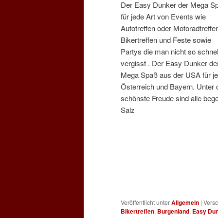
Der Easy Dunker der Mega S
für jede Art von Events wie
Autotreffen oder Motoradtreffe
Bikertreffen und Feste sowie
Partys die man nicht so schnel
vergisst . Der Easy Dunker de
Mega Spaß aus der USA für je
Österreich und Bayern. Unter
schönste Freude sind alle bege
Salz
burg und Salzburg Land un
bzw. Niederbayer! Beim Easy 
Wassersbeckens Platz, ein wei
werfen. Sobald dieser Kandidat 
Balken nach unten gekippt und
Wasserbecken kann durch das
werden. EAktionsgeräte und Ak
Veröffentlicht unter
Allgemein
|
Versc
Bikertreffen
,
Burgenland
,
Easy Du