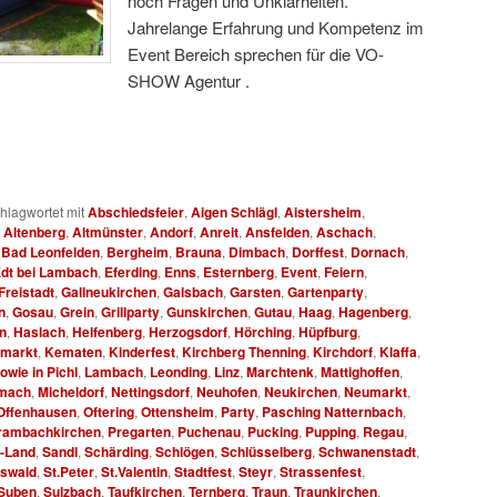
noch Fragen und Unklarheiten.
Jahrelange Erfahrung und Kompetenz im
Event Bereich sprechen für die VO-
SHOW Agentur .
Hüpfbur für Fest für S
hlagwortet mit
Abschiedsfeier
,
Aigen Schlägl
,
Aistersheim
,
,
Altenberg
,
Altmünster
,
Andorf
,
Anreit
,
Ansfelden
,
Aschach
,
,
Bad Leonfelden
,
Bergheim
,
Brauna
,
Dimbach
,
Dorffest
,
Dornach
,
dt bei Lambach
,
Eferding
,
Enns
,
Esternberg
,
Event
,
Feiern
,
Freistadt
,
Gallneukirchen
,
Galsbach
,
Garsten
,
Gartenparty
,
n
,
Gosau
,
Grein
,
Grillparty
,
Gunskirchen
,
Gutau
,
Haag
,
Hagenberg
,
n
,
Haslach
,
Helfenberg
,
Herzogsdorf
,
Hörching
,
Hüpfburg
,
rmarkt
,
Kematen
,
Kinderfest
,
Kirchberg Thenning
,
Kirchdorf
,
Klaffa
,
wie in Pichl
,
Lambach
,
Leonding
,
Linz
,
Marchtenk
,
Mattighoffen
,
mach
,
Micheldorf
,
Nettingsdorf
,
Neuhofen
,
Neukirchen
,
Neumarkt
,
Offenhausen
,
Oftering
,
Ottensheim
,
Party
,
Pasching Natternbach
,
rambachkirchen
,
Pregarten
,
Puchenau
,
Pucking
,
Pupping
,
Regau
,
g-Land
,
Sandl
,
Schärding
,
Schlögen
,
Schlüsselberg
,
Schwanenstadt
,
Oswald
,
St.Peter
,
St.Valentin
,
Stadtfest
,
Steyr
,
Strassenfest
,
Suben
,
Sulzbach
,
Taufkirchen
,
Ternberg
,
Traun
,
Traunkirchen
,