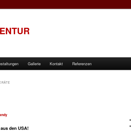
GENTUR
nstaltungen
Gallerie
Kontakt
Referenzen
ERÄTE
andy
 aus den USA!