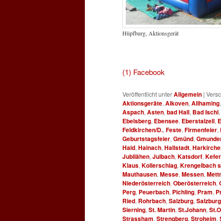
Hüpfburg, Aktionsgerät
für Hü
(1) Facebook
Veröffentlicht unter
Allgemein
|
Versc
Aktionsgeräte
,
Alkoven
,
Allhaming
Aspach
,
Asten
,
bad Hall
,
Bad Ischl
Ebelsberg
,
Ebensee
,
Eberstalzell
,
E
Feldkirchen/D.
,
Feste
,
Firmenfeier
,
Geburtstagsfeier
,
Gmünd
,
Gmunde
Haid
,
Hainach
,
Hallstadt
,
Harkirche
Jubilähen
,
Julbach
,
Katsdorf
,
Kefe
Klaus
,
Kollerschlag
,
Krengelbach so
Mauthausen
,
Messe
,
Messen
,
Mett
Niederösterreich
,
Oberösterreich
,
Perg
,
Peuerbach
,
Pichling
,
Pram
,
P
Ried
,
Rohrbach
,
Salzburg
,
Salzbur
Sierning
,
St. Martin
,
St.Johann
,
St.
Strassham
,
Strengberg
,
Stroheim
,