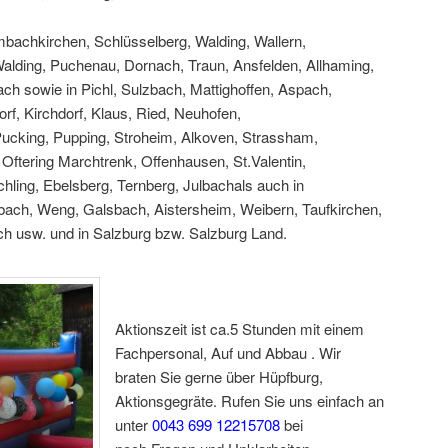
bachkirchen, Schlüsselberg, Walding, Wallern,
Walding, Puchenau, Dornach, Traun, Ansfelden, Allhaming,
h sowie in Pichl, Sulzbach, Mattighoffen, Aspach,
rf, Kirchdorf, Klaus, Ried, Neuhofen,
Pucking, Pupping, Stroheim, Alkoven, Strassham,
Oftering Marchtrenk, Offenhausen, St.Valentin,
hling, Ebelsberg, Ternberg, Julbachals auch in
bach, Weng, Galsbach, Aistersheim, Weibern, Taufkirchen,
h usw. und in Salzburg bzw. Salzburg Land.
Aktionszeit ist ca.5 Stunden mit einem
Fachpersonal, Auf und Abbau . Wir
braten Sie gerne über Hüpfburg,
Aktionsgegräte. Rufen Sie uns einfach an
unter
0043 699 12215708
bei