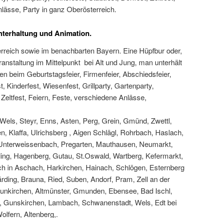
lässe, Party in ganz Oberösterreich.
Unterhaltung und Animation.
rreich sowie im benachbarten Bayern. Eine Hüpfbur oder,
ranstaltung im Mittelpunkt bei Alt und Jung, man unterhält
en beim Geburtstagsfeier, Firmenfeier, Abschiedsfeier,
 Kinderfest, Wiesenfest, Grillparty, Gartenparty,
, Zeltfest, Feiern, Feste, verschiedene Anlässe,
, Wels, Steyr, Enns, Asten, Perg, Grein, Gmünd, Zwettl,
en, Klaffa, Ulrichsberg , Aigen Schlägl, Rohrbach, Haslach,
, Unterweissenbach, Pregarten, Mauthausen, Neumarkt,
fling, Hagenberg, Gutau, St.Oswald, Wartberg, Kefermarkt,
uch in Aschach, Harkirchen, Hainach, Schlögen, Esternberg
rding, Brauna, Ried, Suben, Andorf, Pram, Zell an der
aunkirchen, Altmünster, Gmunden, Ebensee, Bad Ischl,
k, Gunskirchen, Lambach, Schwanenstadt, Wels, Edt bei
olfern, Altenberg,.