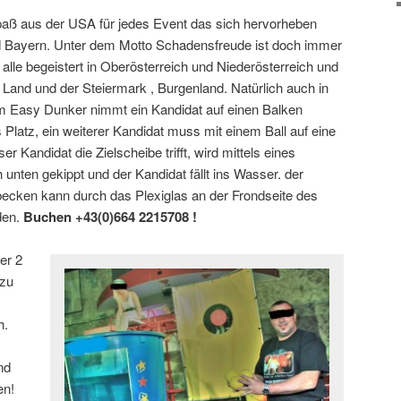
ß aus der USA für jedes Event das sich hervorheben
d Bayern. Unter dem Motto Schadensfreude ist doch immer
alle begeistert in Oberösterreich und Niederösterreich und
 Land und der Steiermark , Burgenland. Natürlich auch in
m Easy Dunker nimmt ein Kandidat auf einen Balken
latz, ein weiterer Kandidat muss mit einem Ball auf eine
r Kandidat die Zielscheibe trifft, wird mittels eines
nten gekippt und der Kandidat fällt ins Wasser. der
cken kann durch das Plexiglas an der Frondseite des
en.
Buchen +43(0)664 2215708 !
er 2
 zu
h.
nd
en!