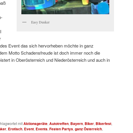
paß
n-
Easy Dunker
l
r
des Event das sich hervorheben möchte in ganz
 dem Motto Schadensfreude ist doch immer noch die
istert in Oberösterreich und Niederösterreich und auch in
d der Steiermark , Burgenland. Natürlich auch in Bayern
Dunker nimmt ein Kandidat auf einen Balken oberhalb des
terer Kandidat muss mit einem Ball auf eine Zielscheibe
die Zielscheibe trifft, wird mittels eines Mechanismus der
 der Kandidat fällt ins Wasser. der Gesichtsausdruck im
 Plexiglas an der Frondseite des Wasserbeckens gesehen
tionsgeräte, Aktionsgerät.asy Dunker!
hlagwortet mit
Aktionsgeräte
,
Autotreffen
,
Bayern
,
Biker
,
Bikerfest
,
nker
,
Erotisch
,
Event
,
Events
,
Festen Partys
,
ganz Österreich
,