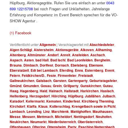
Hüpfburg, Aktionsgegräte. Rufen Sie uns einfach an unter
0043
699 12215708
bei noch Fragen und Unklarheiten. Jahrelange
Erfahrung und Kompetenz im Event Bereich sprechen für die VO-
SHOW Agentur .
Hüpfbur für Fest für S für Hü
(1) Facebook
Veröffentlicht unter
Allgemein
|
Verschlagwortet mit
Abschiedsfeier
,
Aigen Schlägl
,
Aistersheim
,
Aktionsgeräte
,
Alkoven
,
Allhaming
,
Altenberg
,
Altmünster
,
Andorf
,
Anreit
,
Ansfelden
,
Aschach
,
Aspach
,
Asten
,
bad Hall
,
Bad Ischl
,
Bad Leonfelden
,
Bergheim
,
Brauna
,
Dimbach
,
Dorffest
,
Dornach
,
Ebelsberg
,
Ebensee
,
Eberstalzell
,
Edt bei Lambach
,
Eferding
,
Enns
,
Esternberg
,
Event
,
Feiern
,
Feldkirchen/D.
,
Feste
,
Firmenfeier
,
Freistadt
,
Gallneukirchen
,
Galsbach
,
Garsten
,
Gartenparty
,
Geburtstagsfeier
,
Gmünd
,
Gmunden
,
Gosau
,
Grein
,
Grillparty
,
Gunskirchen
,
Gutau
,
Haag
,
Hagenberg
,
Haid
,
Hainach
,
Hallstadt
,
Harkirchen
,
Haslach
,
Helfenberg
,
Herzogsdorf
,
Hörching
,
Hüpfburg
,
Jubilähen
,
Julbach
,
Katsdorf
,
Kefermarkt
,
Kematen
,
Kinderfest
,
Kirchberg Thenning
,
Kirchdorf
,
Klaffa
,
Klaus
,
Kollerschlag
,
Krengelbach sowie in Pichl
,
Lambach
,
Leonding
,
Linz
,
Marchtenk
,
Mattighoffen
,
Mauthausen
,
Messe
,
Messen
,
Mettmach
,
Micheldorf
,
Nettingsdorf
,
Neuhofen
,
Neukirchen
,
Neumarkt
,
Niederösterreich
,
Oberösterreich
,
Offenhausen
,
Oftering
,
Ottensheim
,
Party
,
Pasching Natternbach
,