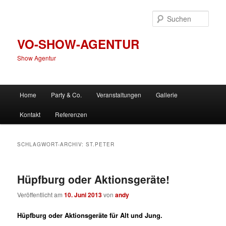
Zum
Zum
primären
sekundären
Such
Inhalt
Inhalt
springen
springen
VO-SHOW-AGENTUR
Show Agentur
Hauptmenü
Home
Party & Co.
Veranstaltungen
Gallerie
Kontakt
Referenzen
SCHLAGWORT-ARCHIV:
ST.PETER
Hüpfburg oder Aktionsgeräte!
Veröffentlicht am
10. Juni 2013
von
andy
Hüpfburg oder Aktionsgeräte für Alt und Jung.