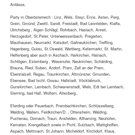
Anlässe,
Party in Oberösterreich : Linz, Wels, Steyr, Enns, Asten, Perg,
Grein, Gmünd, Zwettl, Sandl, Freistadt, Bad Leonfelden, Klaffa,
Ulrichsberg , Aigen Schlägl, Rohrbach, Haslach, Anreit,
Herzogsdorf, St.Peter, Unterweissenbach, Pregarten,
Mauthausen, Neumarkt, Katsdorf, Gallneukirchen, Treffling,
Hagenberg, Gutau, St.Oswald, Wartberg, Kefermarkt, St. Martin,
Helfenberg aber auch in Aschach, Harkirchen, Hainach,
Schlögen, Esternberg , Wesenufer, Neukirchen, Schärding,
Brauna, Ried, Suben, Andorf, Pram, Zell an der Pram,
Eberstalzell, Regau, Traunkirchen, Altmünster, Gmunden,
Ebensee, Bad Ischl, Gosau, Hallstadt, Vöcklabruck,
Gunskirchen, Lambach, Schwanenstadt, Wels, Edt bei Lambach,
Sierning, bad Hall, Wolfern, Altenberg,.
Eferding oder Peuerbach, Prambachkirchen, Schlüsselberg,
Walding, Wallern, Feldkirchen/D. , Ottensheim, Walding,
Puchenau, Dornach, Traun, Ansfelden, Allhaming, Neuhofen,
Kematen, Krengelbach sowie in Pichl, Sulzbach, Mattighoffen,
Aspach, Mettmach, St.Johann, Micheldorf, Kirchdorf, Klaus,