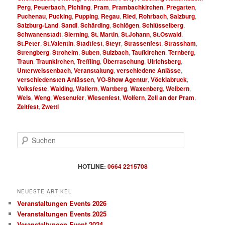
Perg
,
Peuerbach
,
Pichling
,
Pram
,
Prambachkirchen
,
Pregarten
,
Puchenau
,
Pucking
,
Pupping
,
Regau
,
Ried
,
Rohrbach
,
Salzburg
,
Salzburg-Land
,
Sandl
,
Schärding
,
Schlögen
,
Schlüsselberg
,
Schwanenstadt
,
Sierning
,
St. Martin
,
St.Johann
,
St.Oswald
,
St.Peter
,
St.Valentin
,
Stadtfest
,
Steyr
,
Strassenfest
,
Strassham
,
Strengberg
,
Stroheim
,
Suben
,
Sulzbach
,
Taufkirchen
,
Ternberg
,
Traun
,
Traunkirchen
,
Treffling
,
Überraschung
,
Ulrichsberg
,
Unterweissenbach
,
Veranstaltung
,
verschiedene Anlässe
,
verschiedensten Anlässen
,
VO-Show Agentur
,
Vöcklabruck
,
Volksfeste
,
Walding
,
Wallern
,
Wartberg
,
Waxenberg
,
Weibern
,
Wels
,
Weng
,
Wesenufer
,
Wiesenfest
,
Wolfern
,
Zell an der Pram
,
Zeltfest
,
Zwettl
S
u
c
h
HOTLINE:
0664 2215708
e
n
NEUESTE ARTIKEL
Veranstaltungen Events 2026
Veranstaltungen Events 2025
Veranstaltungen Event 2024