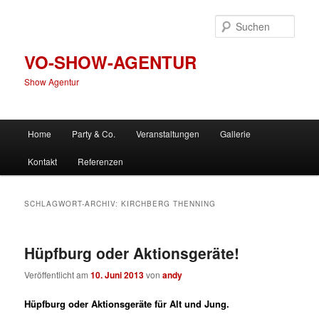
Zum
Zum
primären
sekundären
Such
Inhalt
Inhalt
springen
springen
VO-SHOW-AGENTUR
Show Agentur
Hauptmenü
Home
Party & Co.
Veranstaltungen
Gallerie
Kontakt
Referenzen
SCHLAGWORT-ARCHIV:
KIRCHBERG THENNING
Hüpfburg oder Aktionsgeräte!
Veröffentlicht am
10. Juni 2013
von
andy
Hüpfburg oder Aktionsgeräte für Alt und Jung.