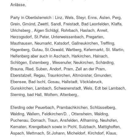
Anlässe,
Party in Oberösterreich : Linz, Wels, Steyr, Enns, Asten, Perg,
Grein, Gmünd, Zwettl, Sandl, Freistadt, Bad Leonfelden, Klaffa,
Ulrichsberg , Aigen Schlägl, Rohrbach, Haslach, Anreit,
Herzogsdorf, St.Peter, Unterweissenbach, Pregarten,
Mauthausen, Neumarkt, Katsdorf, Gallneukirchen, Treffling,
Hagenberg, Gutau, St.Oswald, Wartberg, Kefermarkt, St. Martin,
Helfenberg aber auch in Aschach, Harkirchen, Hainach,
Schlögen, Esternberg , Wesenufer, Neukirchen, Schärding,
Brauna, Ried, Suben, Andorf, Pram, Zell an der Pram,
Eberstalzell, Regau, Traunkirchen, Altmünster, Gmunden,
Ebensee, Bad Ischl, Gosau, Hallstadt, Vöcklabruck,
Gunskirchen, Lambach, Schwanenstadt, Wels, Edt bei Lambach,
Sierning, bad Hall, Wolfern, Altenberg,.
Eferding oder Peuerbach, Prambachkirchen, Schlüsselberg,
Walding, Wallern, Feldkirchen/D. , Ottensheim, Walding,
Puchenau, Dornach, Traun, Ansfelden, Allhaming, Neuhofen,
Kematen, Krengelbach sowie in Pichl, Sulzbach, Mattighoffen,
Aspach, Mettmach, St.Johann, Micheldorf, Kirchdorf, Klaus,