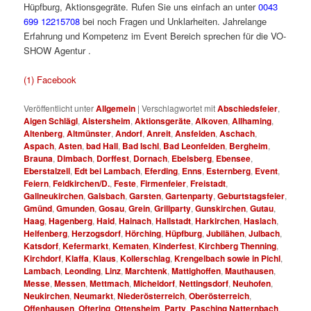
Hüpfburg, Aktionsgegräte. Rufen Sie uns einfach an unter
0043
699 12215708
bei noch Fragen und Unklarheiten. Jahrelange
Erfahrung und Kompetenz im Event Bereich sprechen für die VO-
SHOW Agentur .
Hüpfbur für Fest für S für Hü
(1) Facebook
Veröffentlicht unter
Allgemein
|
Verschlagwortet mit
Abschiedsfeier
,
Aigen Schlägl
,
Aistersheim
,
Aktionsgeräte
,
Alkoven
,
Allhaming
,
Altenberg
,
Altmünster
,
Andorf
,
Anreit
,
Ansfelden
,
Aschach
,
Aspach
,
Asten
,
bad Hall
,
Bad Ischl
,
Bad Leonfelden
,
Bergheim
,
Brauna
,
Dimbach
,
Dorffest
,
Dornach
,
Ebelsberg
,
Ebensee
,
Eberstalzell
,
Edt bei Lambach
,
Eferding
,
Enns
,
Esternberg
,
Event
,
Feiern
,
Feldkirchen/D.
,
Feste
,
Firmenfeier
,
Freistadt
,
Gallneukirchen
,
Galsbach
,
Garsten
,
Gartenparty
,
Geburtstagsfeier
,
Gmünd
,
Gmunden
,
Gosau
,
Grein
,
Grillparty
,
Gunskirchen
,
Gutau
,
Haag
,
Hagenberg
,
Haid
,
Hainach
,
Hallstadt
,
Harkirchen
,
Haslach
,
Helfenberg
,
Herzogsdorf
,
Hörching
,
Hüpfburg
,
Jubilähen
,
Julbach
,
Katsdorf
,
Kefermarkt
,
Kematen
,
Kinderfest
,
Kirchberg Thenning
,
Kirchdorf
,
Klaffa
,
Klaus
,
Kollerschlag
,
Krengelbach sowie in Pichl
,
Lambach
,
Leonding
,
Linz
,
Marchtenk
,
Mattighoffen
,
Mauthausen
,
Messe
,
Messen
,
Mettmach
,
Micheldorf
,
Nettingsdorf
,
Neuhofen
,
Neukirchen
,
Neumarkt
,
Niederösterreich
,
Oberösterreich
,
Offenhausen
,
Oftering
,
Ottensheim
,
Party
,
Pasching Natternbach
,