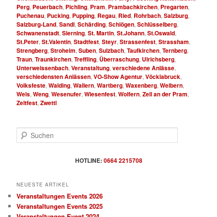
Perg
,
Peuerbach
,
Pichling
,
Pram
,
Prambachkirchen
,
Pregarten
,
Puchenau
,
Pucking
,
Pupping
,
Regau
,
Ried
,
Rohrbach
,
Salzburg
,
Salzburg-Land
,
Sandl
,
Schärding
,
Schlögen
,
Schlüsselberg
,
Schwanenstadt
,
Sierning
,
St. Martin
,
St.Johann
,
St.Oswald
,
St.Peter
,
St.Valentin
,
Stadtfest
,
Steyr
,
Strassenfest
,
Strassham
,
Strengberg
,
Stroheim
,
Suben
,
Sulzbach
,
Taufkirchen
,
Ternberg
,
Traun
,
Traunkirchen
,
Treffling
,
Überraschung
,
Ulrichsberg
,
Unterweissenbach
,
Veranstaltung
,
verschiedene Anlässe
,
verschiedensten Anlässen
,
VO-Show Agentur
,
Vöcklabruck
,
Volksfeste
,
Walding
,
Wallern
,
Wartberg
,
Waxenberg
,
Weibern
,
Wels
,
Weng
,
Wesenufer
,
Wiesenfest
,
Wolfern
,
Zell an der Pram
,
Zeltfest
,
Zwettl
S
u
c
h
HOTLINE:
0664 2215708
e
n
NEUESTE ARTIKEL
Veranstaltungen Events 2026
Veranstaltungen Events 2025
Veranstaltungen Event 2024