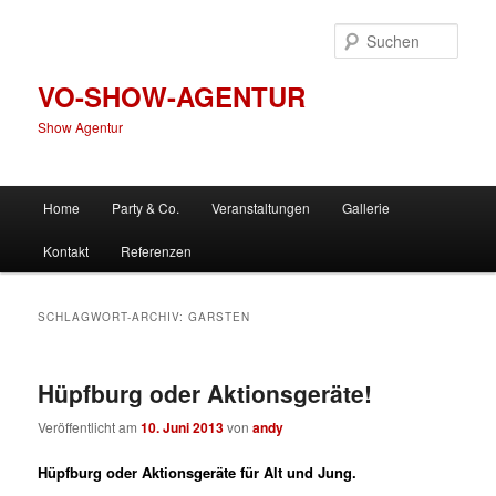
Zum
Zum
primären
sekundären
Such
Inhalt
Inhalt
springen
springen
VO-SHOW-AGENTUR
Show Agentur
Hauptmenü
Home
Party & Co.
Veranstaltungen
Gallerie
Kontakt
Referenzen
SCHLAGWORT-ARCHIV:
GARSTEN
Hüpfburg oder Aktionsgeräte!
Veröffentlicht am
10. Juni 2013
von
andy
Hüpfburg oder Aktionsgeräte für Alt und Jung.