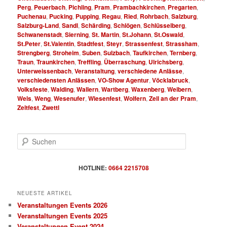
Perg
,
Peuerbach
,
Pichling
,
Pram
,
Prambachkirchen
,
Pregarten
,
Puchenau
,
Pucking
,
Pupping
,
Regau
,
Ried
,
Rohrbach
,
Salzburg
,
Salzburg-Land
,
Sandl
,
Schärding
,
Schlögen
,
Schlüsselberg
,
Schwanenstadt
,
Sierning
,
St. Martin
,
St.Johann
,
St.Oswald
,
St.Peter
,
St.Valentin
,
Stadtfest
,
Steyr
,
Strassenfest
,
Strassham
,
Strengberg
,
Stroheim
,
Suben
,
Sulzbach
,
Taufkirchen
,
Ternberg
,
Traun
,
Traunkirchen
,
Treffling
,
Überraschung
,
Ulrichsberg
,
Unterweissenbach
,
Veranstaltung
,
verschiedene Anlässe
,
verschiedensten Anlässen
,
VO-Show Agentur
,
Vöcklabruck
,
Volksfeste
,
Walding
,
Wallern
,
Wartberg
,
Waxenberg
,
Weibern
,
Wels
,
Weng
,
Wesenufer
,
Wiesenfest
,
Wolfern
,
Zell an der Pram
,
Zeltfest
,
Zwettl
S
u
c
h
HOTLINE:
0664 2215708
e
n
NEUESTE ARTIKEL
Veranstaltungen Events 2026
Veranstaltungen Events 2025
Veranstaltungen Event 2024