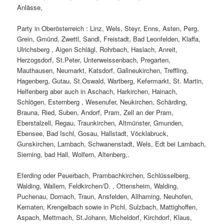
Anlässe,
Party in Oberösterreich : Linz, Wels, Steyr, Enns, Asten, Perg,
Grein, Gmünd, Zwettl, Sandl, Freistadt, Bad Leonfelden, Klaffa,
Ulrichsberg , Aigen Schlägl, Rohrbach, Haslach, Anreit,
Herzogsdorf, St.Peter, Unterweissenbach, Pregarten,
Mauthausen, Neumarkt, Katsdorf, Gallneukirchen, Treffling,
Hagenberg, Gutau, St.Oswald, Wartberg, Kefermarkt, St. Martin,
Helfenberg aber auch in Aschach, Harkirchen, Hainach,
Schlögen, Esternberg , Wesenufer, Neukirchen, Schärding,
Brauna, Ried, Suben, Andorf, Pram, Zell an der Pram,
Eberstalzell, Regau, Traunkirchen, Altmünster, Gmunden,
Ebensee, Bad Ischl, Gosau, Hallstadt, Vöcklabruck,
Gunskirchen, Lambach, Schwanenstadt, Wels, Edt bei Lambach,
Sierning, bad Hall, Wolfern, Altenberg,.
Eferding oder Peuerbach, Prambachkirchen, Schlüsselberg,
Walding, Wallern, Feldkirchen/D. , Ottensheim, Walding,
Puchenau, Dornach, Traun, Ansfelden, Allhaming, Neuhofen,
Kematen, Krengelbach sowie in Pichl, Sulzbach, Mattighoffen,
Aspach, Mettmach, St.Johann, Micheldorf, Kirchdorf, Klaus,