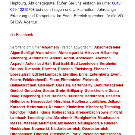
Hüpfburg, Aktionsgegräte. Rufen Sie uns einfach an unter
0043
699 12215708
bei noch Fragen und Unklarheiten. Jahrelange
Erfahrung und Kompetenz im Event Bereich sprechen für die VO-
SHOW Agentur .
Hüpfbur für Fest für S für Hü
(1) Facebook
Veröffentlicht unter
Allgemein
|
Verschlagwortet mit
Abschiedsfeier
,
Aigen Schlägl
,
Aistersheim
,
Aktionsgeräte
,
Alkoven
,
Allhaming
,
Altenberg
,
Altmünster
,
Andorf
,
Anreit
,
Ansfelden
,
Aschach
,
Aspach
,
Asten
,
bad Hall
,
Bad Ischl
,
Bad Leonfelden
,
Bergheim
,
Brauna
,
Dimbach
,
Dorffest
,
Dornach
,
Ebelsberg
,
Ebensee
,
Eberstalzell
,
Edt bei Lambach
,
Eferding
,
Enns
,
Esternberg
,
Event
,
Feiern
,
Feldkirchen/D.
,
Feste
,
Firmenfeier
,
Freistadt
,
Gallneukirchen
,
Galsbach
,
Garsten
,
Gartenparty
,
Geburtstagsfeier
,
Gmünd
,
Gmunden
,
Gosau
,
Grein
,
Grillparty
,
Gunskirchen
,
Gutau
,
Haag
,
Hagenberg
,
Haid
,
Hainach
,
Hallstadt
,
Harkirchen
,
Haslach
,
Helfenberg
,
Herzogsdorf
,
Hörching
,
Hüpfburg
,
Jubilähen
,
Julbach
,
Katsdorf
,
Kefermarkt
,
Kematen
,
Kinderfest
,
Kirchberg Thenning
,
Kirchdorf
,
Klaffa
,
Klaus
,
Kollerschlag
,
Krengelbach sowie in Pichl
,
Lambach
,
Leonding
,
Linz
,
Marchtenk
,
Mattighoffen
,
Mauthausen
,
Messe
,
Messen
,
Mettmach
,
Micheldorf
,
Nettingsdorf
,
Neuhofen
,
Neukirchen
,
Neumarkt
,
Niederösterreich
,
Oberösterreich
,
Offenhausen
,
Oftering
,
Ottensheim
,
Party
,
Pasching Natternbach
,