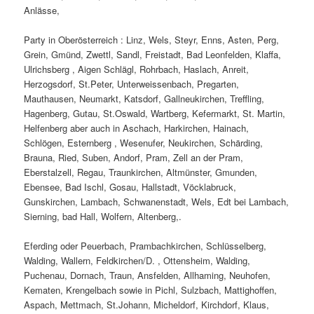
Anlässe,
Party in Oberösterreich : Linz, Wels, Steyr, Enns, Asten, Perg,
Grein, Gmünd, Zwettl, Sandl, Freistadt, Bad Leonfelden, Klaffa,
Ulrichsberg , Aigen Schlägl, Rohrbach, Haslach, Anreit,
Herzogsdorf, St.Peter, Unterweissenbach, Pregarten,
Mauthausen, Neumarkt, Katsdorf, Gallneukirchen, Treffling,
Hagenberg, Gutau, St.Oswald, Wartberg, Kefermarkt, St. Martin,
Helfenberg aber auch in Aschach, Harkirchen, Hainach,
Schlögen, Esternberg , Wesenufer, Neukirchen, Schärding,
Brauna, Ried, Suben, Andorf, Pram, Zell an der Pram,
Eberstalzell, Regau, Traunkirchen, Altmünster, Gmunden,
Ebensee, Bad Ischl, Gosau, Hallstadt, Vöcklabruck,
Gunskirchen, Lambach, Schwanenstadt, Wels, Edt bei Lambach,
Sierning, bad Hall, Wolfern, Altenberg,.
Eferding oder Peuerbach, Prambachkirchen, Schlüsselberg,
Walding, Wallern, Feldkirchen/D. , Ottensheim, Walding,
Puchenau, Dornach, Traun, Ansfelden, Allhaming, Neuhofen,
Kematen, Krengelbach sowie in Pichl, Sulzbach, Mattighoffen,
Aspach, Mettmach, St.Johann, Micheldorf, Kirchdorf, Klaus,