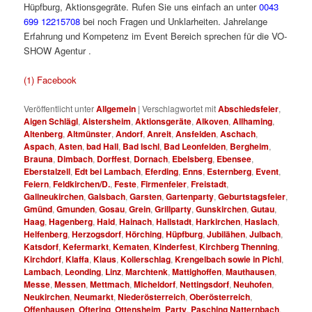
Hüpfburg, Aktionsgegräte. Rufen Sie uns einfach an unter
0043
699 12215708
bei noch Fragen und Unklarheiten. Jahrelange
Erfahrung und Kompetenz im Event Bereich sprechen für die VO-
SHOW Agentur .
Hüpfbur für Fest für S für Hü
(1) Facebook
Veröffentlicht unter
Allgemein
|
Verschlagwortet mit
Abschiedsfeier
,
Aigen Schlägl
,
Aistersheim
,
Aktionsgeräte
,
Alkoven
,
Allhaming
,
Altenberg
,
Altmünster
,
Andorf
,
Anreit
,
Ansfelden
,
Aschach
,
Aspach
,
Asten
,
bad Hall
,
Bad Ischl
,
Bad Leonfelden
,
Bergheim
,
Brauna
,
Dimbach
,
Dorffest
,
Dornach
,
Ebelsberg
,
Ebensee
,
Eberstalzell
,
Edt bei Lambach
,
Eferding
,
Enns
,
Esternberg
,
Event
,
Feiern
,
Feldkirchen/D.
,
Feste
,
Firmenfeier
,
Freistadt
,
Gallneukirchen
,
Galsbach
,
Garsten
,
Gartenparty
,
Geburtstagsfeier
,
Gmünd
,
Gmunden
,
Gosau
,
Grein
,
Grillparty
,
Gunskirchen
,
Gutau
,
Haag
,
Hagenberg
,
Haid
,
Hainach
,
Hallstadt
,
Harkirchen
,
Haslach
,
Helfenberg
,
Herzogsdorf
,
Hörching
,
Hüpfburg
,
Jubilähen
,
Julbach
,
Katsdorf
,
Kefermarkt
,
Kematen
,
Kinderfest
,
Kirchberg Thenning
,
Kirchdorf
,
Klaffa
,
Klaus
,
Kollerschlag
,
Krengelbach sowie in Pichl
,
Lambach
,
Leonding
,
Linz
,
Marchtenk
,
Mattighoffen
,
Mauthausen
,
Messe
,
Messen
,
Mettmach
,
Micheldorf
,
Nettingsdorf
,
Neuhofen
,
Neukirchen
,
Neumarkt
,
Niederösterreich
,
Oberösterreich
,
Offenhausen
,
Oftering
,
Ottensheim
,
Party
,
Pasching Natternbach
,