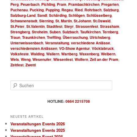
Perg
,
Peuerbach
,
Pichling
,
Pram
,
Prambachkirchen
,
Pregarten
,
Puchenau
,
Pucking
,
Pupping
,
Regau
,
Ried
,
Rohrbach
,
Salzburg
,
Salzburg-Land
,
Sandl
,
Schärding
,
Schlögen
,
Schlüsselberg
,
Schwanenstadt
,
Sierning
,
St. Martin
,
St.Johann
,
St.Oswald
,
St.Peter
,
St.Valentin
,
Stadtfest
,
Steyr
,
Strassenfest
,
Strassham
,
Strengberg
,
Stroheim
,
Suben
,
Sulzbach
,
Taufkirchen
,
Ternberg
,
Traun
,
Traunkirchen
,
Treffling
,
Überraschung
,
Ulrichsberg
,
Unterweissenbach
,
Veranstaltung
,
verschiedene Anlässe
,
verschiedensten Anlässen
,
VO-Show Agentur
,
Vöcklabruck
,
Volksfeste
,
Walding
,
Wallern
,
Wartberg
,
Waxenberg
,
Weibern
,
Wels
,
Weng
,
Wesenufer
,
Wiesenfest
,
Wolfern
,
Zell an der Pram
,
Zeltfest
,
Zwettl
S
u
c
h
HOTLINE:
0664 2215708
e
n
NEUESTE ARTIKEL
Veranstaltungen Events 2026
Veranstaltungen Events 2025
Veranstaltungen Event 2024