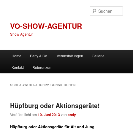
Zum
Zum
primären
sekundären
Such
Inhalt
Inhalt
springen
springen
VO-SHOW-AGENTUR
Show Agentur
Hauptmenü
Home
Party & Co.
Veranstaltungen
Gallerie
Kontakt
Referenzen
SCHLAGWORT-ARCHIV:
GUNSKIRCHEN
Hüpfburg oder Aktionsgeräte!
Veröffentlicht am
10. Juni 2013
von
andy
Hüpfburg oder Aktionsgeräte für Alt und Jung.