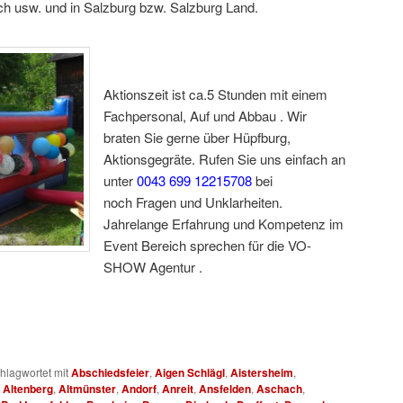
h usw. und in Salzburg bzw. Salzburg Land.
Aktionszeit ist ca.5 Stunden mit einem
Fachpersonal, Auf und Abbau . Wir
braten Sie gerne über Hüpfburg,
Aktionsgegräte. Rufen Sie uns einfach an
unter
0043 699 12215708
bei
noch Fragen und Unklarheiten.
Jahrelange Erfahrung und Kompetenz im
Event Bereich sprechen für die VO-
SHOW Agentur .
Hüpfbur für Fest für S
hlagwortet mit
Abschiedsfeier
,
Aigen Schlägl
,
Aistersheim
,
,
Altenberg
,
Altmünster
,
Andorf
,
Anreit
,
Ansfelden
,
Aschach
,