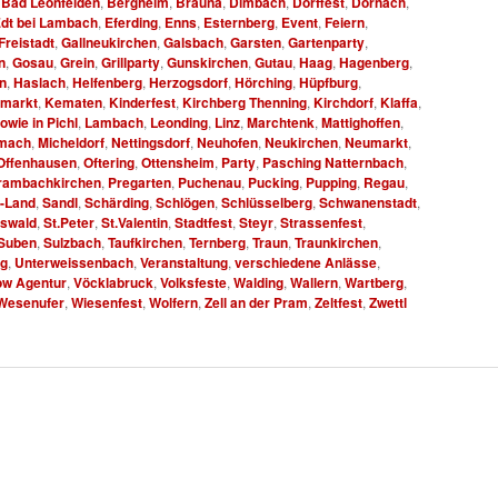
,
Bad Leonfelden
,
Bergheim
,
Brauna
,
Dimbach
,
Dorffest
,
Dornach
,
dt bei Lambach
,
Eferding
,
Enns
,
Esternberg
,
Event
,
Feiern
,
Freistadt
,
Gallneukirchen
,
Galsbach
,
Garsten
,
Gartenparty
,
n
,
Gosau
,
Grein
,
Grillparty
,
Gunskirchen
,
Gutau
,
Haag
,
Hagenberg
,
n
,
Haslach
,
Helfenberg
,
Herzogsdorf
,
Hörching
,
Hüpfburg
,
rmarkt
,
Kematen
,
Kinderfest
,
Kirchberg Thenning
,
Kirchdorf
,
Klaffa
,
wie in Pichl
,
Lambach
,
Leonding
,
Linz
,
Marchtenk
,
Mattighoffen
,
mach
,
Micheldorf
,
Nettingsdorf
,
Neuhofen
,
Neukirchen
,
Neumarkt
,
Offenhausen
,
Oftering
,
Ottensheim
,
Party
,
Pasching Natternbach
,
rambachkirchen
,
Pregarten
,
Puchenau
,
Pucking
,
Pupping
,
Regau
,
g-Land
,
Sandl
,
Schärding
,
Schlögen
,
Schlüsselberg
,
Schwanenstadt
,
Oswald
,
St.Peter
,
St.Valentin
,
Stadtfest
,
Steyr
,
Strassenfest
,
Suben
,
Sulzbach
,
Taufkirchen
,
Ternberg
,
Traun
,
Traunkirchen
,
rg
,
Unterweissenbach
,
Veranstaltung
,
verschiedene Anlässe
,
w Agentur
,
Vöcklabruck
,
Volksfeste
,
Walding
,
Wallern
,
Wartberg
,
Wesenufer
,
Wiesenfest
,
Wolfern
,
Zell an der Pram
,
Zeltfest
,
Zwettl