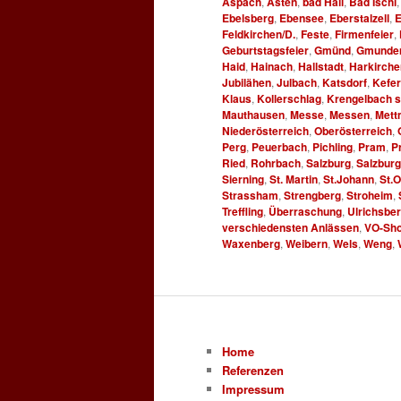
Aspach
,
Asten
,
bad Hall
,
Bad Ischl
Ebelsberg
,
Ebensee
,
Eberstalzell
,
E
Feldkirchen/D.
,
Feste
,
Firmenfeier
,
Geburtstagsfeier
,
Gmünd
,
Gmunde
Haid
,
Hainach
,
Hallstadt
,
Harkirche
Jubilähen
,
Julbach
,
Katsdorf
,
Kefe
Klaus
,
Kollerschlag
,
Krengelbach so
Mauthausen
,
Messe
,
Messen
,
Mett
Niederösterreich
,
Oberösterreich
,
Perg
,
Peuerbach
,
Pichling
,
Pram
,
P
Ried
,
Rohrbach
,
Salzburg
,
Salzbur
Sierning
,
St. Martin
,
St.Johann
,
St.
Strassham
,
Strengberg
,
Stroheim
,
Treffling
,
Überraschung
,
Ulrichsbe
verschiedensten Anlässen
,
VO-Sho
Waxenberg
,
Weibern
,
Wels
,
Weng
,
Home
Referenzen
Impressum