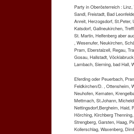
Party in Oberösterreich : Linz
Sandl, Freistadt, Bad Leonfeld
Anreit, Herzogsdorf, St.Peter
Katsdorf, Gallneukirchen, Tref
St. Martin, Helfenberg aber a
, Wesenufer, Neukirchen, Schä
Pram, Eberstalzell, Regau, Tr
Gosau, Hallstadt, Vöcklabruc
Lambach, Sierning, bad Hall, W
Eferding oder Peuerbach, Pram
Feldkirchen/D. , Ottensheim, 
Neuhofen, Kematen, Krengelbac
Mettmach, St.Johann, Micheldo
Nettingsdorf,Bergheim, Haid, 
Hörching, Kirchberg Thenning, 
Strengberg, Garsten, Haag, Pic
Kollerschlag, Waxenberg, Dim