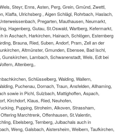
, Wels, Steyr, Enns, Asten, Perg, Grein, Gmünd, Zwettl,
en, Klaffa, Ulrichsberg , Aigen Schlägl, Rohrbach, Haslach,
, Unterweissenbach, Pregarten, Mauthausen, Neumarkt,
fling, Hagenberg, Gutau, St.Oswald, Wartberg, Kefermarkt,
uch in Aschach, Harkirchen, Hainach, Schlögen, Esternberg
rding, Brauna, Ried, Suben, Andorf, Pram, Zell an der
aunkirchen, Altmünster, Gmunden, Ebensee, Bad Ischl,
k, Gunskirchen, Lambach, Schwanenstadt, Wels, Edt bei
olfern, Altenberg,.
bachkirchen, Schlüsselberg, Walding, Wallern,
Walding, Puchenau, Dornach, Traun, Ansfelden, Allhaming,
h sowie in Pichl, Sulzbach, Mattighoffen, Aspach,
rf, Kirchdorf, Klaus, Ried, Neuhofen,
Pucking, Pupping, Stroheim, Alkoven, Strassham,
Oftering Marchtrenk, Offenhausen, St.Valentin,
hling, Ebelsberg, Ternberg, Julbachals auch in
bach, Weng, Galsbach, Aistersheim, Weibern, Taufkirchen,