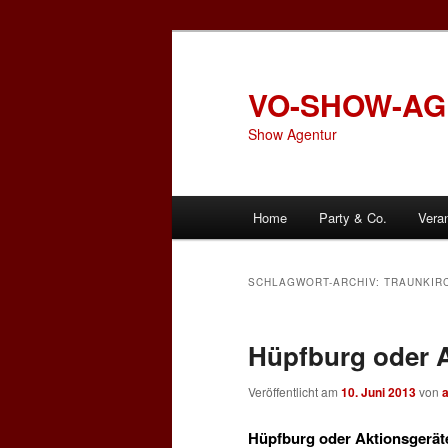
Zum
Zum
primären
sekundären
Inhalt
Inhalt
VO-SHOW-A
springen
springen
Show Agentur
Hauptmenü
Home
Party & Co.
Vera
SCHLAGWORT-ARCHIV:
TRAUNKIR
Hüpfburg oder A
Veröffentlicht am
10. Juni 2013
von
Hüpfburg oder Aktionsgeräte