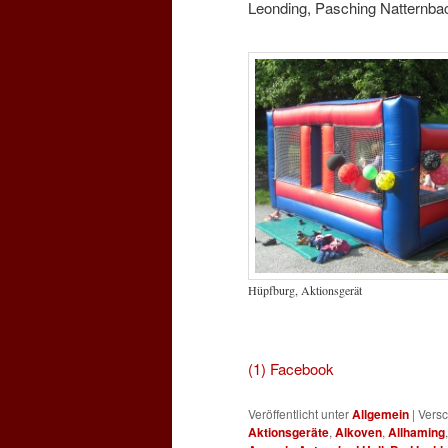
Leonding, Pasching Natternbac
Hüpfburg, Aktionsgerät
für Hü
(1) Facebook
Veröffentlicht unter
Allgemein
|
Versc
Aktionsgeräte
,
Alkoven
,
Allhaming