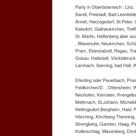
Party in Oberösterreich : Linz
Sandl, Freistadt, Bad Leonfeld
Anreit, Herzogsdorf, St.Peter
Katsdorf, Gallneukirchen, Tref
St. Martin, Helfenberg aber a
, Wesenufer, Neukirchen, Schä
Pram, Eberstalzell, Regau, Tr
Gosau, Hallstadt, Vöcklabruc
Lambach, Sierning, bad Hall, W
Eferding oder Peuerbach, Pram
Feldkirchen/D. , Ottensheim, 
Neuhofen, Kematen, Krengelbac
Mettmach, St.Johann, Micheldo
Nettingsdorf,Bergheim, Haid, 
Hörching, Kirchberg Thenning, 
Strengberg, Garsten, Haag, Pic
Kollerschlag, Waxenberg, Dim