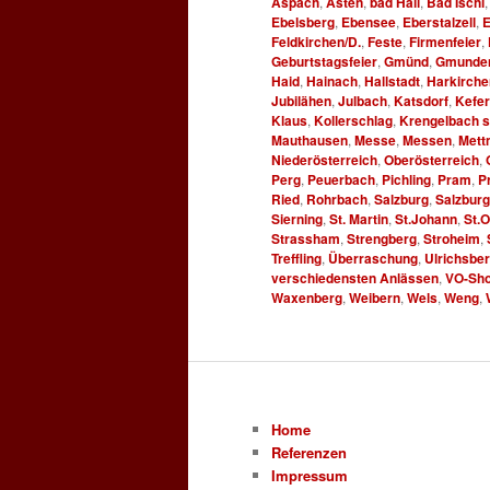
Aspach
,
Asten
,
bad Hall
,
Bad Ischl
Ebelsberg
,
Ebensee
,
Eberstalzell
,
E
Feldkirchen/D.
,
Feste
,
Firmenfeier
,
Geburtstagsfeier
,
Gmünd
,
Gmunde
Haid
,
Hainach
,
Hallstadt
,
Harkirche
Jubilähen
,
Julbach
,
Katsdorf
,
Kefe
Klaus
,
Kollerschlag
,
Krengelbach so
Mauthausen
,
Messe
,
Messen
,
Mett
Niederösterreich
,
Oberösterreich
,
Perg
,
Peuerbach
,
Pichling
,
Pram
,
P
Ried
,
Rohrbach
,
Salzburg
,
Salzbur
Sierning
,
St. Martin
,
St.Johann
,
St.
Strassham
,
Strengberg
,
Stroheim
,
Treffling
,
Überraschung
,
Ulrichsbe
verschiedensten Anlässen
,
VO-Sho
Waxenberg
,
Weibern
,
Wels
,
Weng
,
Home
Referenzen
Impressum