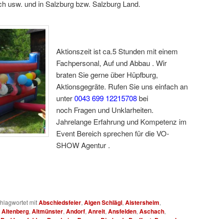
h usw. und in Salzburg bzw. Salzburg Land.
Aktionszeit ist ca.5 Stunden mit einem
Fachpersonal, Auf und Abbau . Wir
braten Sie gerne über Hüpfburg,
Aktionsgegräte. Rufen Sie uns einfach an
unter
0043 699 12215708
bei
noch Fragen und Unklarheiten.
Jahrelange Erfahrung und Kompetenz im
Event Bereich sprechen für die VO-
SHOW Agentur .
Hüpfbur für Fest für S
hlagwortet mit
Abschiedsfeier
,
Aigen Schlägl
,
Aistersheim
,
,
Altenberg
,
Altmünster
,
Andorf
,
Anreit
,
Ansfelden
,
Aschach
,