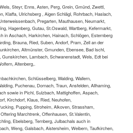
, Wels, Steyr, Enns, Asten, Perg, Grein, Gmünd, Zwettl,
en, Klaffa, Ulrichsberg , Aigen Schlägl, Rohrbach, Haslach,
, Unterweissenbach, Pregarten, Mauthausen, Neumarkt,
fling, Hagenberg, Gutau, St.Oswald, Wartberg, Kefermarkt,
uch in Aschach, Harkirchen, Hainach, Schlögen, Esternberg
rding, Brauna, Ried, Suben, Andorf, Pram, Zell an der
aunkirchen, Altmünster, Gmunden, Ebensee, Bad Ischl,
k, Gunskirchen, Lambach, Schwanenstadt, Wels, Edt bei
olfern, Altenberg,.
bachkirchen, Schlüsselberg, Walding, Wallern,
Walding, Puchenau, Dornach, Traun, Ansfelden, Allhaming,
h sowie in Pichl, Sulzbach, Mattighoffen, Aspach,
rf, Kirchdorf, Klaus, Ried, Neuhofen,
Pucking, Pupping, Stroheim, Alkoven, Strassham,
Oftering Marchtrenk, Offenhausen, St.Valentin,
hling, Ebelsberg, Ternberg, Julbachals auch in
bach, Weng, Galsbach, Aistersheim, Weibern, Taufkirchen,