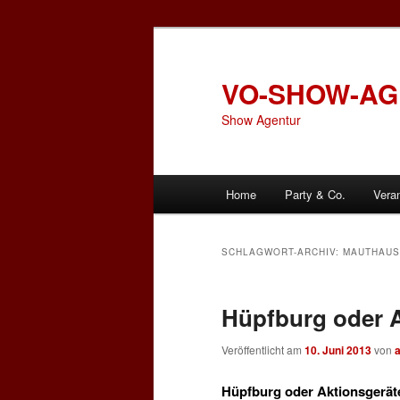
Zum
Zum
primären
sekundären
Inhalt
Inhalt
VO-SHOW-A
springen
springen
Show Agentur
Hauptmenü
Home
Party & Co.
Vera
SCHLAGWORT-ARCHIV:
MAUTHAUS
Hüpfburg oder A
Veröffentlicht am
10. Juni 2013
von
Hüpfburg oder Aktionsgeräte