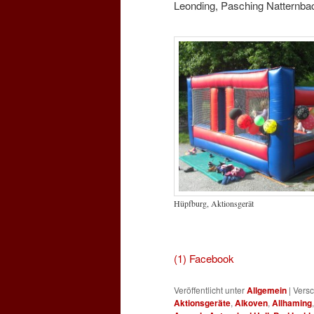
Leonding, Pasching Natternbac
Hüpfburg, Aktionsgerät
für Hü
(1) Facebook
Veröffentlicht unter
Allgemein
|
Versc
Aktionsgeräte
,
Alkoven
,
Allhaming