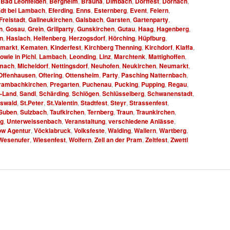
,
Bad Leonfelden
,
Bergheim
,
Brauna
,
Dimbach
,
Dorffest
,
Dornach
,
dt bei Lambach
,
Eferding
,
Enns
,
Esternberg
,
Event
,
Feiern
,
Freistadt
,
Gallneukirchen
,
Galsbach
,
Garsten
,
Gartenparty
,
n
,
Gosau
,
Grein
,
Grillparty
,
Gunskirchen
,
Gutau
,
Haag
,
Hagenberg
,
n
,
Haslach
,
Helfenberg
,
Herzogsdorf
,
Hörching
,
Hüpfburg
,
rmarkt
,
Kematen
,
Kinderfest
,
Kirchberg Thenning
,
Kirchdorf
,
Klaffa
,
wie in Pichl
,
Lambach
,
Leonding
,
Linz
,
Marchtenk
,
Mattighoffen
,
mach
,
Micheldorf
,
Nettingsdorf
,
Neuhofen
,
Neukirchen
,
Neumarkt
,
Offenhausen
,
Oftering
,
Ottensheim
,
Party
,
Pasching Natternbach
,
rambachkirchen
,
Pregarten
,
Puchenau
,
Pucking
,
Pupping
,
Regau
,
g-Land
,
Sandl
,
Schärding
,
Schlögen
,
Schlüsselberg
,
Schwanenstadt
,
Oswald
,
St.Peter
,
St.Valentin
,
Stadtfest
,
Steyr
,
Strassenfest
,
Suben
,
Sulzbach
,
Taufkirchen
,
Ternberg
,
Traun
,
Traunkirchen
,
rg
,
Unterweissenbach
,
Veranstaltung
,
verschiedene Anlässe
,
w Agentur
,
Vöcklabruck
,
Volksfeste
,
Walding
,
Wallern
,
Wartberg
,
Wesenufer
,
Wiesenfest
,
Wolfern
,
Zell an der Pram
,
Zeltfest
,
Zwettl