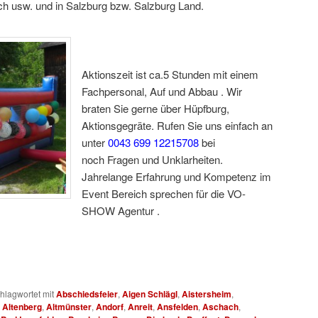
h usw. und in Salzburg bzw. Salzburg Land.
Aktionszeit ist ca.5 Stunden mit einem
Fachpersonal, Auf und Abbau . Wir
braten Sie gerne über Hüpfburg,
Aktionsgegräte. Rufen Sie uns einfach an
unter
0043 699 12215708
bei
noch Fragen und Unklarheiten.
Jahrelange Erfahrung und Kompetenz im
Event Bereich sprechen für die VO-
SHOW Agentur .
Hüpfbur für Fest für S
hlagwortet mit
Abschiedsfeier
,
Aigen Schlägl
,
Aistersheim
,
,
Altenberg
,
Altmünster
,
Andorf
,
Anreit
,
Ansfelden
,
Aschach
,