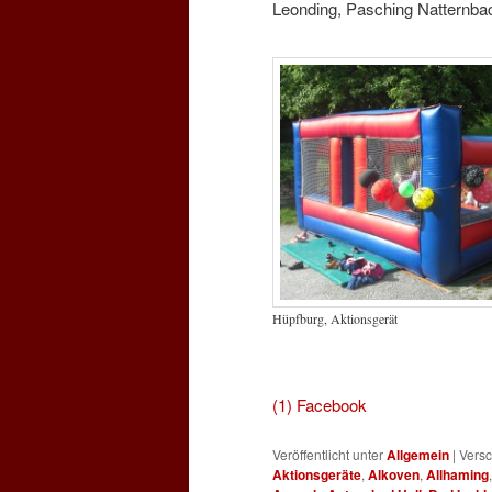
Leonding, Pasching Natternbac
Hüpfburg, Aktionsgerät
für Hü
(1) Facebook
Veröffentlicht unter
Allgemein
|
Versc
Aktionsgeräte
,
Alkoven
,
Allhaming