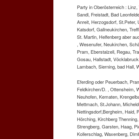
Party in Oberösterreich : Linz
Sandl, Freistadt, Bad Leonfeld
Anreit, Herzogsdorf, St.Peter
Katsdorf, Gallneukirchen, Tref
St. Martin, Helfenberg aber a
, Wesenufer, Neukirchen, Schä
Pram, Eberstalzell, Regau, Tr
Gosau, Hallstadt, Vöcklabruc
Lambach, Sierning, bad Hall, W
Eferding oder Peuerbach, Pram
Feldkirchen/D. , Ottensheim, 
Neuhofen, Kematen, Krengelbac
Mettmach, St.Johann, Micheldo
Nettingsdorf,Bergheim, Haid, 
Hörching, Kirchberg Thenning, 
Strengberg, Garsten, Haag, Pic
Kollerschlag, Waxenberg, Dim