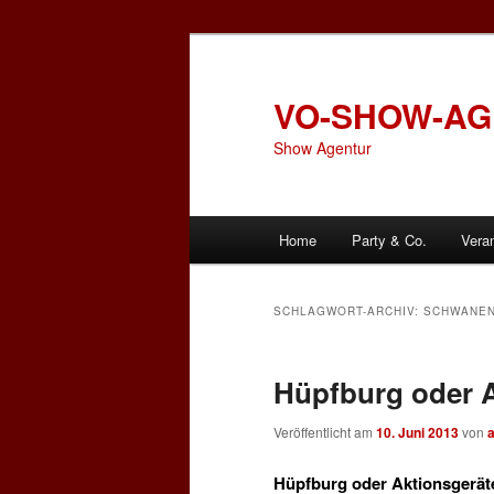
Zum
Zum
primären
sekundären
Inhalt
Inhalt
VO-SHOW-A
springen
springen
Show Agentur
Hauptmenü
Home
Party & Co.
Vera
SCHLAGWORT-ARCHIV:
SCHWANEN
Hüpfburg oder A
Veröffentlicht am
10. Juni 2013
von
Hüpfburg oder Aktionsgeräte