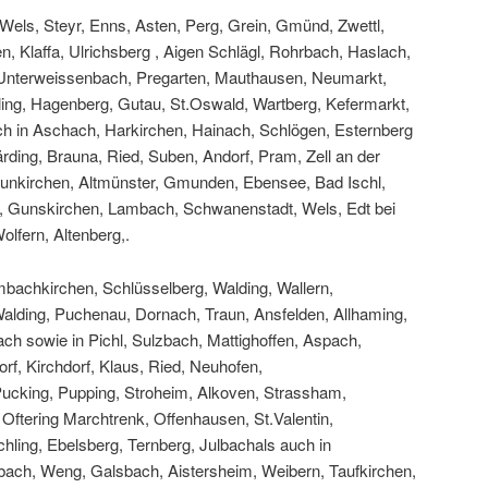
, Wels, Steyr, Enns, Asten, Perg, Grein, Gmünd, Zwettl,
en, Klaffa, Ulrichsberg , Aigen Schlägl, Rohrbach, Haslach,
, Unterweissenbach, Pregarten, Mauthausen, Neumarkt,
fling, Hagenberg, Gutau, St.Oswald, Wartberg, Kefermarkt,
uch in Aschach, Harkirchen, Hainach, Schlögen, Esternberg
rding, Brauna, Ried, Suben, Andorf, Pram, Zell an der
aunkirchen, Altmünster, Gmunden, Ebensee, Bad Ischl,
k, Gunskirchen, Lambach, Schwanenstadt, Wels, Edt bei
olfern, Altenberg,.
bachkirchen, Schlüsselberg, Walding, Wallern,
Walding, Puchenau, Dornach, Traun, Ansfelden, Allhaming,
h sowie in Pichl, Sulzbach, Mattighoffen, Aspach,
rf, Kirchdorf, Klaus, Ried, Neuhofen,
Pucking, Pupping, Stroheim, Alkoven, Strassham,
Oftering Marchtrenk, Offenhausen, St.Valentin,
hling, Ebelsberg, Ternberg, Julbachals auch in
bach, Weng, Galsbach, Aistersheim, Weibern, Taufkirchen,