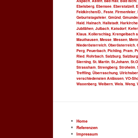
Aspach
,
Asten
,
bad Hall
,
Bad Ischl
Ebelsberg
,
Ebensee
,
Eberstalzell
,
E
Feldkirchen/D.
,
Feste
,
Firmenfeier
,
Geburtstagsfeier
,
Gmünd
,
Gmunde
Haid
,
Hainach
,
Hallstadt
,
Harkirche
Jubilähen
,
Julbach
,
Katsdorf
,
Kefe
Klaus
,
Kollerschlag
,
Krengelbach so
Mauthausen
,
Messe
,
Messen
,
Mett
Niederösterreich
,
Oberösterreich
,
Perg
,
Peuerbach
,
Pichling
,
Pram
,
P
Ried
,
Rohrbach
,
Salzburg
,
Salzbur
Sierning
,
St. Martin
,
St.Johann
,
St.
Strassham
,
Strengberg
,
Stroheim
,
Treffling
,
Überraschung
,
Ulrichsbe
verschiedensten Anlässen
,
VO-Sho
Waxenberg
,
Weibern
,
Wels
,
Weng
,
Home
Referenzen
Impressum