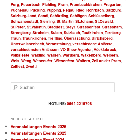
Perg
,
Peuerbach
,
Pichling
,
Pram
,
Prambachkirchen
,
Pregarten
,
Puchenau
,
Pucking
,
Pupping
,
Regau
,
Ried
,
Rohrbach
,
Salzburg
,
Salzburg-Land
,
Sandl
,
Schärding
,
Schlögen
,
Schlüsselberg
,
Schwanenstadt
,
Sierning
,
St. Martin
,
St.Johann
,
St.Oswald
,
St.Peter
,
St.Valentin
,
Stadtfest
,
Steyr
,
Strassenfest
,
Strassham
,
Strengberg
,
Stroheim
,
Suben
,
Sulzbach
,
Taufkirchen
,
Ternberg
,
Traun
,
Traunkirchen
,
Treffling
,
Überraschung
,
Ulrichsberg
,
Unterweissenbach
,
Veranstaltung
,
verschiedene Anlässe
,
verschiedensten Anlässen
,
VO-Show Agentur
,
Vöcklabruck
,
Volksfeste
,
Walding
,
Wallern
,
Wartberg
,
Waxenberg
,
Weibern
,
Wels
,
Weng
,
Wesenufer
,
Wiesenfest
,
Wolfern
,
Zell an der Pram
,
Zeltfest
,
Zwettl
S
u
c
h
HOTLINE:
0664 2215708
e
n
NEUESTE ARTIKEL
Veranstaltungen Events 2026
Veranstaltungen Events 2025
Veranstaltungen Event 2024