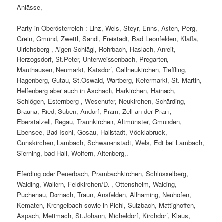
Anlässe,
Party in Oberösterreich : Linz, Wels, Steyr, Enns, Asten, Perg,
Grein, Gmünd, Zwettl, Sandl, Freistadt, Bad Leonfelden, Klaffa,
Ulrichsberg , Aigen Schlägl, Rohrbach, Haslach, Anreit,
Herzogsdorf, St.Peter, Unterweissenbach, Pregarten,
Mauthausen, Neumarkt, Katsdorf, Gallneukirchen, Treffling,
Hagenberg, Gutau, St.Oswald, Wartberg, Kefermarkt, St. Martin,
Helfenberg aber auch in Aschach, Harkirchen, Hainach,
Schlögen, Esternberg , Wesenufer, Neukirchen, Schärding,
Brauna, Ried, Suben, Andorf, Pram, Zell an der Pram,
Eberstalzell, Regau, Traunkirchen, Altmünster, Gmunden,
Ebensee, Bad Ischl, Gosau, Hallstadt, Vöcklabruck,
Gunskirchen, Lambach, Schwanenstadt, Wels, Edt bei Lambach,
Sierning, bad Hall, Wolfern, Altenberg,.
Eferding oder Peuerbach, Prambachkirchen, Schlüsselberg,
Walding, Wallern, Feldkirchen/D. , Ottensheim, Walding,
Puchenau, Dornach, Traun, Ansfelden, Allhaming, Neuhofen,
Kematen, Krengelbach sowie in Pichl, Sulzbach, Mattighoffen,
Aspach, Mettmach, St.Johann, Micheldorf, Kirchdorf, Klaus,