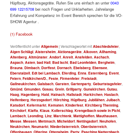
Hüpfburg, Aktionsgegräte. Rufen Sie uns einfach an unter
0043
699 12215708
bei noch Fragen und Unklarheiten. Jahrelange
Erfahrung und Kompetenz im Event Bereich sprechen für die VO-
SHOW Agentur .
Hüpfbur für Fest für S für Hü
(1) Facebook
Veröffentlicht unter
Allgemein
|
Verschlagwortet mit
Abschiedsfeier
,
Aigen Schlägl
,
Aistersheim
,
Aktionsgeräte
,
Alkoven
,
Allhaming
,
Altenberg
,
Altmünster
,
Andorf
,
Anreit
,
Ansfelden
,
Aschach
,
Aspach
,
Asten
,
bad Hall
,
Bad Ischl
,
Bad Leonfelden
,
Bergheim
,
Brauna
,
Dimbach
,
Dorffest
,
Dornach
,
Ebelsberg
,
Ebensee
,
Eberstalzell
,
Edt bei Lambach
,
Eferding
,
Enns
,
Esternberg
,
Event
,
Feiern
,
Feldkirchen/D.
,
Feste
,
Firmenfeier
,
Freistadt
,
Gallneukirchen
,
Galsbach
,
Garsten
,
Gartenparty
,
Geburtstagsfeier
,
Gmünd
,
Gmunden
,
Gosau
,
Grein
,
Grillparty
,
Gunskirchen
,
Gutau
,
Haag
,
Hagenberg
,
Haid
,
Hainach
,
Hallstadt
,
Harkirchen
,
Haslach
,
Helfenberg
,
Herzogsdorf
,
Hörching
,
Hüpfburg
,
Jubilähen
,
Julbach
,
Katsdorf
,
Kefermarkt
,
Kematen
,
Kinderfest
,
Kirchberg Thenning
,
Kirchdorf
,
Klaffa
,
Klaus
,
Kollerschlag
,
Krengelbach sowie in Pichl
,
Lambach
,
Leonding
,
Linz
,
Marchtenk
,
Mattighoffen
,
Mauthausen
,
Messe
,
Messen
,
Mettmach
,
Micheldorf
,
Nettingsdorf
,
Neuhofen
,
Neukirchen
,
Neumarkt
,
Niederösterreich
,
Oberösterreich
,
Offenhausen
,
Oftering
,
Ottensheim
,
Party
,
Pasching Natternbach
,