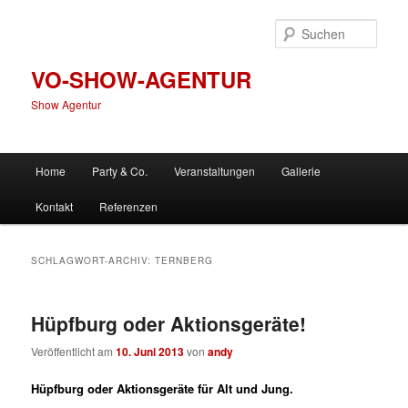
Zum
Zum
primären
sekundären
Such
Inhalt
Inhalt
springen
springen
VO-SHOW-AGENTUR
Show Agentur
Hauptmenü
Home
Party & Co.
Veranstaltungen
Gallerie
Kontakt
Referenzen
SCHLAGWORT-ARCHIV:
TERNBERG
Hüpfburg oder Aktionsgeräte!
Veröffentlicht am
10. Juni 2013
von
andy
Hüpfburg oder Aktionsgeräte für Alt und Jung.