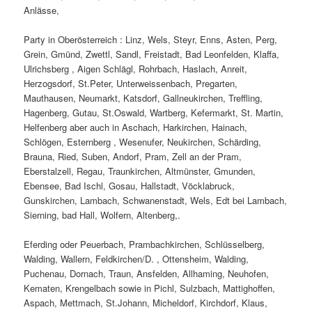
Anlässe,
Party in Oberösterreich : Linz, Wels, Steyr, Enns, Asten, Perg,
Grein, Gmünd, Zwettl, Sandl, Freistadt, Bad Leonfelden, Klaffa,
Ulrichsberg , Aigen Schlägl, Rohrbach, Haslach, Anreit,
Herzogsdorf, St.Peter, Unterweissenbach, Pregarten,
Mauthausen, Neumarkt, Katsdorf, Gallneukirchen, Treffling,
Hagenberg, Gutau, St.Oswald, Wartberg, Kefermarkt, St. Martin,
Helfenberg aber auch in Aschach, Harkirchen, Hainach,
Schlögen, Esternberg , Wesenufer, Neukirchen, Schärding,
Brauna, Ried, Suben, Andorf, Pram, Zell an der Pram,
Eberstalzell, Regau, Traunkirchen, Altmünster, Gmunden,
Ebensee, Bad Ischl, Gosau, Hallstadt, Vöcklabruck,
Gunskirchen, Lambach, Schwanenstadt, Wels, Edt bei Lambach,
Sierning, bad Hall, Wolfern, Altenberg,.
Eferding oder Peuerbach, Prambachkirchen, Schlüsselberg,
Walding, Wallern, Feldkirchen/D. , Ottensheim, Walding,
Puchenau, Dornach, Traun, Ansfelden, Allhaming, Neuhofen,
Kematen, Krengelbach sowie in Pichl, Sulzbach, Mattighoffen,
Aspach, Mettmach, St.Johann, Micheldorf, Kirchdorf, Klaus,