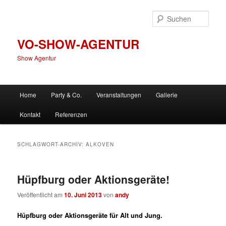
Zum
Zum
primären
sekundären
Such
Inhalt
Inhalt
springen
springen
VO-SHOW-AGENTUR
Show Agentur
Hauptmenü
Home
Party & Co.
Veranstaltungen
Gallerie
Kontakt
Referenzen
SCHLAGWORT-ARCHIV:
ALKOVEN
Hüpfburg oder Aktionsgeräte!
Veröffentlicht am
10. Juni 2013
von
andy
Hüpfburg oder Aktionsgeräte für Alt und Jung.