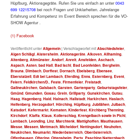
Hüpfburg, Aktionsgegräte. Rufen Sie uns einfach an unter
0043
699 12215708
bei noch Fragen und Unklarheiten. Jahrelange
Erfahrung und Kompetenz im Event Bereich sprechen für die VO-
SHOW Agentur .
Hüpfbur für Fest für S für Hü
(1) Facebook
Veröffentlicht unter
Allgemein
|
Verschlagwortet mit
Abschiedsfeier
,
Aigen Schlägl
,
Aistersheim
,
Aktionsgeräte
,
Alkoven
,
Allhaming
,
Altenberg
,
Altmünster
,
Andorf
,
Anreit
,
Ansfelden
,
Aschach
,
Aspach
,
Asten
,
bad Hall
,
Bad Ischl
,
Bad Leonfelden
,
Bergheim
,
Brauna
,
Dimbach
,
Dorffest
,
Dornach
,
Ebelsberg
,
Ebensee
,
Eberstalzell
,
Edt bei Lambach
,
Eferding
,
Enns
,
Esternberg
,
Event
,
Feiern
,
Feldkirchen/D.
,
Feste
,
Firmenfeier
,
Freistadt
,
Gallneukirchen
,
Galsbach
,
Garsten
,
Gartenparty
,
Geburtstagsfeier
,
Gmünd
,
Gmunden
,
Gosau
,
Grein
,
Grillparty
,
Gunskirchen
,
Gutau
,
Haag
,
Hagenberg
,
Haid
,
Hainach
,
Hallstadt
,
Harkirchen
,
Haslach
,
Helfenberg
,
Herzogsdorf
,
Hörching
,
Hüpfburg
,
Jubilähen
,
Julbach
,
Katsdorf
,
Kefermarkt
,
Kematen
,
Kinderfest
,
Kirchberg Thenning
,
Kirchdorf
,
Klaffa
,
Klaus
,
Kollerschlag
,
Krengelbach sowie in Pichl
,
Lambach
,
Leonding
,
Linz
,
Marchtenk
,
Mattighoffen
,
Mauthausen
,
Messe
,
Messen
,
Mettmach
,
Micheldorf
,
Nettingsdorf
,
Neuhofen
,
Neukirchen
,
Neumarkt
,
Niederösterreich
,
Oberösterreich
,
Offenhausen
,
Oftering
,
Ottensheim
,
Party
,
Pasching Natternbach
,