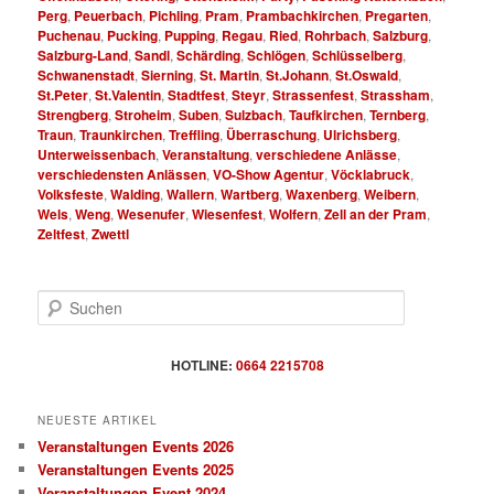
Perg
,
Peuerbach
,
Pichling
,
Pram
,
Prambachkirchen
,
Pregarten
,
Puchenau
,
Pucking
,
Pupping
,
Regau
,
Ried
,
Rohrbach
,
Salzburg
,
Salzburg-Land
,
Sandl
,
Schärding
,
Schlögen
,
Schlüsselberg
,
Schwanenstadt
,
Sierning
,
St. Martin
,
St.Johann
,
St.Oswald
,
St.Peter
,
St.Valentin
,
Stadtfest
,
Steyr
,
Strassenfest
,
Strassham
,
Strengberg
,
Stroheim
,
Suben
,
Sulzbach
,
Taufkirchen
,
Ternberg
,
Traun
,
Traunkirchen
,
Treffling
,
Überraschung
,
Ulrichsberg
,
Unterweissenbach
,
Veranstaltung
,
verschiedene Anlässe
,
verschiedensten Anlässen
,
VO-Show Agentur
,
Vöcklabruck
,
Volksfeste
,
Walding
,
Wallern
,
Wartberg
,
Waxenberg
,
Weibern
,
Wels
,
Weng
,
Wesenufer
,
Wiesenfest
,
Wolfern
,
Zell an der Pram
,
Zeltfest
,
Zwettl
S
u
c
h
HOTLINE:
0664 2215708
e
n
NEUESTE ARTIKEL
Veranstaltungen Events 2026
Veranstaltungen Events 2025
Veranstaltungen Event 2024