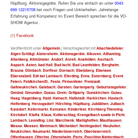
Hüpfburg, Aktionsgegräte. Rufen Sie uns einfach an unter
0043
699 12215708
bei noch Fragen und Unklarheiten. Jahrelange
Erfahrung und Kompetenz im Event Bereich sprechen für die VO-
SHOW Agentur .
Hüpfbur für Fest für S für Hü
(1) Facebook
Veröffentlicht unter
Allgemein
|
Verschlagwortet mit
Abschiedsfeier
,
Aigen Schlägl
,
Aistersheim
,
Aktionsgeräte
,
Alkoven
,
Allhaming
,
Altenberg
,
Altmünster
,
Andorf
,
Anreit
,
Ansfelden
,
Aschach
,
Aspach
,
Asten
,
bad Hall
,
Bad Ischl
,
Bad Leonfelden
,
Bergheim
,
Brauna
,
Dimbach
,
Dorffest
,
Dornach
,
Ebelsberg
,
Ebensee
,
Eberstalzell
,
Edt bei Lambach
,
Eferding
,
Enns
,
Esternberg
,
Event
,
Feiern
,
Feldkirchen/D.
,
Feste
,
Firmenfeier
,
Freistadt
,
Gallneukirchen
,
Galsbach
,
Garsten
,
Gartenparty
,
Geburtstagsfeier
,
Gmünd
,
Gmunden
,
Gosau
,
Grein
,
Grillparty
,
Gunskirchen
,
Gutau
,
Haag
,
Hagenberg
,
Haid
,
Hainach
,
Hallstadt
,
Harkirchen
,
Haslach
,
Helfenberg
,
Herzogsdorf
,
Hörching
,
Hüpfburg
,
Jubilähen
,
Julbach
,
Katsdorf
,
Kefermarkt
,
Kematen
,
Kinderfest
,
Kirchberg Thenning
,
Kirchdorf
,
Klaffa
,
Klaus
,
Kollerschlag
,
Krengelbach sowie in Pichl
,
Lambach
,
Leonding
,
Linz
,
Marchtenk
,
Mattighoffen
,
Mauthausen
,
Messe
,
Messen
,
Mettmach
,
Micheldorf
,
Nettingsdorf
,
Neuhofen
,
Neukirchen
,
Neumarkt
,
Niederösterreich
,
Oberösterreich
,
Offenhausen
,
Oftering
,
Ottensheim
,
Party
,
Pasching Natternbach
,