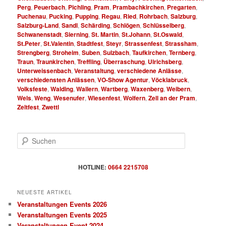
Perg
,
Peuerbach
,
Pichling
,
Pram
,
Prambachkirchen
,
Pregarten
,
Puchenau
,
Pucking
,
Pupping
,
Regau
,
Ried
,
Rohrbach
,
Salzburg
,
Salzburg-Land
,
Sandl
,
Schärding
,
Schlögen
,
Schlüsselberg
,
Schwanenstadt
,
Sierning
,
St. Martin
,
St.Johann
,
St.Oswald
,
St.Peter
,
St.Valentin
,
Stadtfest
,
Steyr
,
Strassenfest
,
Strassham
,
Strengberg
,
Stroheim
,
Suben
,
Sulzbach
,
Taufkirchen
,
Ternberg
,
Traun
,
Traunkirchen
,
Treffling
,
Überraschung
,
Ulrichsberg
,
Unterweissenbach
,
Veranstaltung
,
verschiedene Anlässe
,
verschiedensten Anlässen
,
VO-Show Agentur
,
Vöcklabruck
,
Volksfeste
,
Walding
,
Wallern
,
Wartberg
,
Waxenberg
,
Weibern
,
Wels
,
Weng
,
Wesenufer
,
Wiesenfest
,
Wolfern
,
Zell an der Pram
,
Zeltfest
,
Zwettl
S
u
c
h
HOTLINE:
0664 2215708
e
n
NEUESTE ARTIKEL
Veranstaltungen Events 2026
Veranstaltungen Events 2025
Veranstaltungen Event 2024