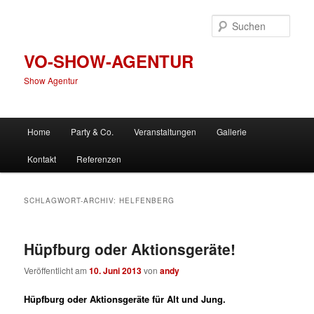
Zum
Zum
primären
sekundären
Such
Inhalt
Inhalt
springen
springen
VO-SHOW-AGENTUR
Show Agentur
Hauptmenü
Home
Party & Co.
Veranstaltungen
Gallerie
Kontakt
Referenzen
SCHLAGWORT-ARCHIV:
HELFENBERG
Hüpfburg oder Aktionsgeräte!
Veröffentlicht am
10. Juni 2013
von
andy
Hüpfburg oder Aktionsgeräte für Alt und Jung.