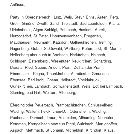
Anlässe,
Party in Oberösterreich : Linz, Wels, Steyr, Enns, Asten, Perg,
Grein, Gmünd, Zwettl, Sandl, Freistadt, Bad Leonfelden, Klaffa,
Ulrichsberg , Aigen Schlägl, Rohrbach, Haslach, Anreit,
Herzogsdorf, St.Peter, Unterweissenbach, Pregarten,
Mauthausen, Neumarkt, Katsdorf, Gallneukirchen, Treffling,
Hagenberg, Gutau, St.Oswald, Wartberg, Kefermarkt, St. Martin,
Helfenberg aber auch in Aschach, Harkirchen, Hainach,
Schlögen, Esternberg , Wesenufer, Neukirchen, Schärding,
Brauna, Ried, Suben, Andorf, Pram, Zell an der Pram,
Eberstalzell, Regau, Traunkirchen, Altmünster, Gmunden,
Ebensee, Bad Ischl, Gosau, Hallstadt, Vöcklabruck,
Gunskirchen, Lambach, Schwanenstadt, Wels, Edt bei Lambach,
Sierning, bad Hall, Wolfern, Altenberg,.
Eferding oder Peuerbach, Prambachkirchen, Schlüsselberg,
Walding, Wallern, Feldkirchen/D. , Ottensheim, Walding,
Puchenau, Dornach, Traun, Ansfelden, Allhaming, Neuhofen,
Kematen, Krengelbach sowie in Pichl, Sulzbach, Mattighoffen,
Aspach, Mettmach, St.Johann, Micheldorf, Kirchdorf, Klaus,